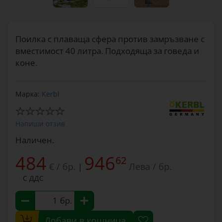
Поилка с плаваща сфера против замръзване с
вместимост 40 литра. Подходяща за говеда и
коне.
Марка:
Kerbl
Напиши отзив
Наличен.
484
946
62
€ / бр.
Лева / бр.
|
С ДДС
бр.
Добави в кошница