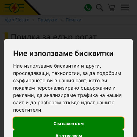
Agro Electro
Продукти
Поилки
Поилка за едър рогат
добитък и коне, с плаваща
сфера против замръзване, 40
Ние използваме бисквитки
литра
Ние използваме бисквитки и други,
проследяващи, технологии, за да подобрим
сърфирането ви в нашия сайт, като ви
покажем персонализирано съдържание и
реклами, да анализираме трафика на нашия
сайт и да разберем откъде идват нашите
посетители.
Съгласен съм
Аз отказвам