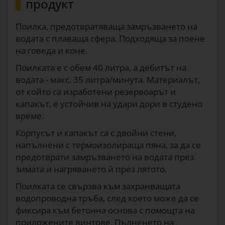
продукт
Поилка, предотвратяваща замръзването на
водата с плаваща сфера. Подходяща за поене
на говеда и коне.
Поилката е с обем 40 литра, а дебитът на
водата - макс. 35 литра/минута. Материалът,
от който са изработени резервоарът и
капакът, е устойчив на удари дори в студено
време.
Корпусът и капакът са с двойни стени,
напълнени с термоизолираща пяна, за да се
предотврати замръзването на водата през
зимата и нагряването ѝ през лятото.
Поилката се свързва към захранващата
водопроводна тръба, след което може да се
фиксира към бетонна основа с помощта на
приложените винтове. Пълненето на