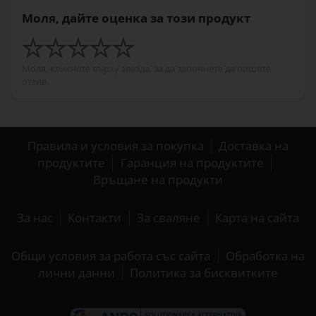
Моля, дайте оценка за този продукт
Моля, кликнете върху звезда, за да започнете да пишете
отзив.
Правила и условия за покупка
Доставка на
продуктите
Гаранция на продуктите
Връщане на продукти
За нас
Контакти
За сваляне
Карта на сайта
Общи условия за работа със сайта
Обработка на
лични данни
Политика за бисквитките