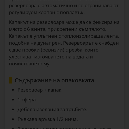
резервоара е автоматично и се ограничава от
регулируем клапан с поплавък.
Капакът на резервоара може да се фиксира на
място с 6 винта, прикрепени към тялото.
Капакът е уплътнен с топлоизолираща лента,
подобна на дунапрен. Резервоарът е снабден
с две пробки (ревизии) с резба, които
улесняват източването на водата и
почистването му.
Съдържание на опаковката
Резервоар + капак.
1 сфера.
Дебела изолация за тръбите.
Гъвкава връзка 1/2 инча.
2 резервни силиконови уплътнения за