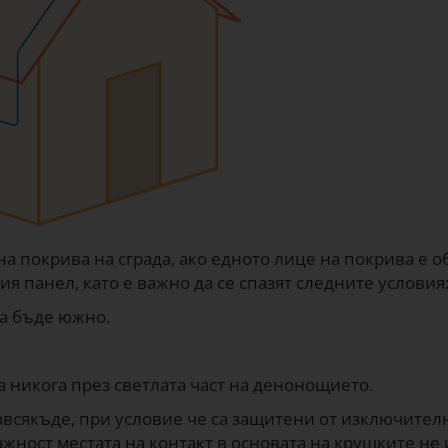
на покрива на сграда, ако едното лице на покрива е 
ия панел, като е важно да се спазят следните условия
а бъде южно.
а никога през светлата част на денонощието.
авсякъде, при условие че са защитени от изключител
ност местата на контакт в основата на крушките не 