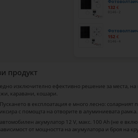
Фотоволтаич
132
€
0146-2
Фотоволтаич
152
€
0146-4
зи продукт
 едно изключително ефективно решение за места, на
жи, каравани, кошари.
 Пускането в експлоатация е много лесно: соларният п
фиксира с помощта на отворите в алуминиевата рамка.
автомобилен акумулатор 12 V, макс. 100 Ah (не е вкл
зависимост от мощността на акумулатора и броя на кр