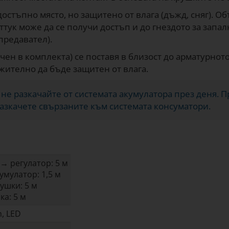
достъпно място, но защитено от влага (дъжд, сняг). 
ттук може да се получи достъп и до гнездото за запал
предавател).
чен в комплекта) се поставя в близост до арматурното
жително да бъде защитен от влага.
, не разкачайте от системата акумулатора през деня. 
азкачете свързаните към системата консуматори.
→ регулатор: 5 м
умулатор: 1,5 м
ушки: 5 м
а: 5 м
m, LED