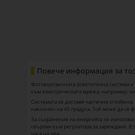
Повече информация за то
Фотоволтаичната осветителна система е
към електрическата мрежа, например: хи
Системата се доставя частично сглобена.
наклонен на 45 градуса. Той може да се 
За съхранение на енергията се използва 
свързан към регулатора за зареждане. В 
часа на ден.