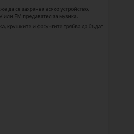
же да се захранва всяко устройство,
V или FM предавател за музика.
ка, крушките и фасунгите трябва да бъдат