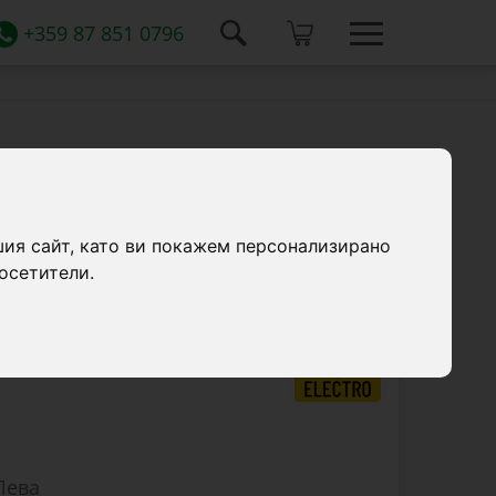
+359 87 851 0796
ителна система 50 W със соларен
шия сайт, като ви покажем персонализирано
ето PWM 10 A и 3 LED крушки.
осетители.
Лева