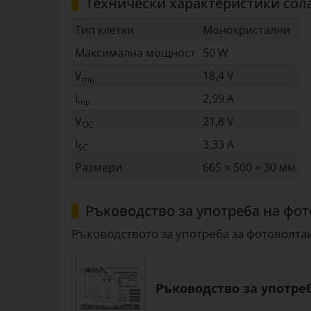
Технически характеристики сол
Тип клетки
Монокристални
Максимална мощност
50 W
V
18,4 V
mp
I
2,99 A
mp
V
21,8 V
OC
I
3,33 A
SC
Размери
665 × 500 × 30 мм
Ръководство за употреба на фот
Ръководството за употреба за фотоволтаи
Ръководство за употреб