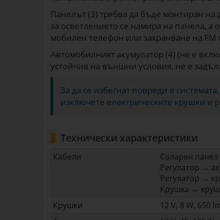
Панелът (3) трябва да бъде монтиран на 
за осветлението се намира на панела, а о
мобилен телефон или захранване на FM 
Автомобилният акумулатор (4) (не е вклю
устойчив на външни условия, не е задъл
За да се избегнат повреди в системата
изключете електрическите крушки и р
Технически характеристики
Кабели
Соларен панел 
Регулатор → ак
Регулатор → кр
Крушка ↔ крушк
Крушки
12 V, 8 W, 650 l