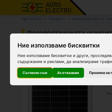
Agro Electro
Продукти
Електропастир със со
Фотоволтаичната осветит
Ние използваме бисквитки
Ние използваме бисквитки и други, проследяв
съдържание и реклами, да анализираме трафик
Съгласен съм
Аз отказвам
Промяна на 