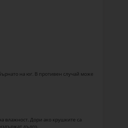
обърнато на юг. В противен случай може
:
на влажност. Дори ако крушките са
издържат дълго.