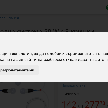
ларен панел
елна система 50 W с 3 крушки
Фотоволтаичната освет
ащи, технологии, за да подобрим сърфирането ви в на
регулатор на зареждан
а на нашия сайт и да разберем откъде идват нашите п
предпочитанията ми
Марка:
Agro Electro
Напиши отзив
Наличен.
142
277
73
€
|