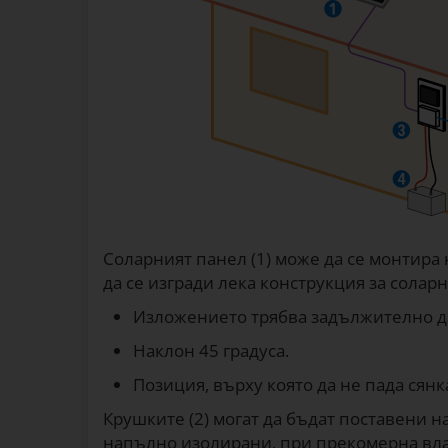
Соларният панел (1) може да се монтира 
да се изгради лека конструкция за соларн
Изложението трябва задължително д
Наклон 45 градуса.
Позиция, върху която да не пада сянк
Крушките (2) могат да бъдат поставени н
напълно изолирани, при прекомерна влаж