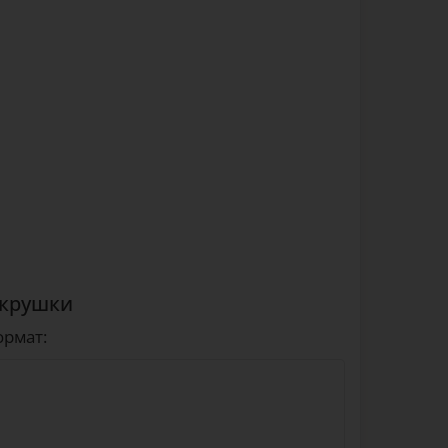
 крушки
ормат: