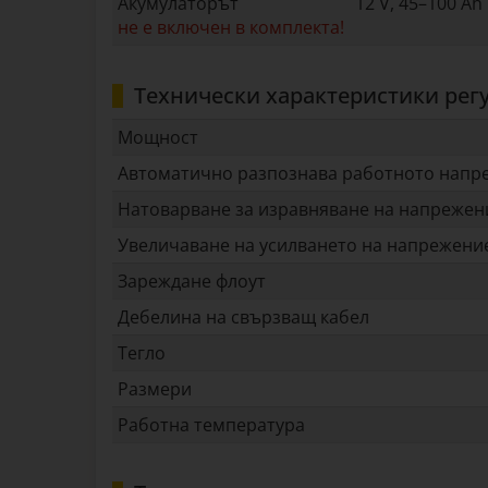
Акумулаторът
12 V, 45–100 Ah
не е включен в комплекта!
Технически характеристики рег
Мощност
Автоматично разпознава работното напр
Натоварване за изравняване на напрежен
Увеличаване на усилването на напрежени
Зареждане флоут
Дебелина на свързващ кабел
Тегло
Размери
Работна температура