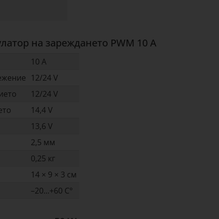
улатор на зареждането PWM 10 A
10 A
ежение
12/24 V
ието
12/24 V
ето
14,4 V
13,6 V
2,5 мм
0,25 кг
14 × 9 × 3 см
–20...+60 C°