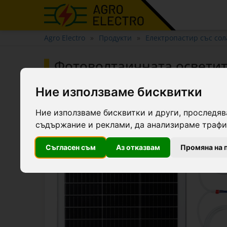
Agro Electro
Продукти
Електропастир със со
Фотоволтаичната осветит
Ние използваме бисквитки
Ние използваме бисквитки и други, проследяв
съдържание и реклами, да анализираме трафик
Съгласен съм
Аз отказвам
Промяна на 