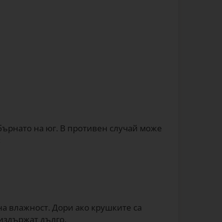
обърнато на юг. В противен случай може
:
на влажност. Дори ако крушките са
издържат дълго.