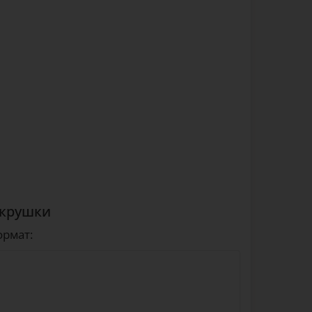
 крушки
ормат: