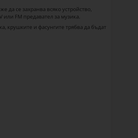
же да се захранва всяко устройство,
V или FM предавател за музика.
ка, крушките и фасунгите трябва да бъдат