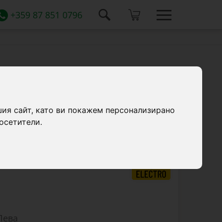
+359 87 851 0796
ителна система 50 W със соларен
шия сайт, като ви покажем персонализирано
ето PWM 10 A и 4 LED крушки.
осетители.
Лева