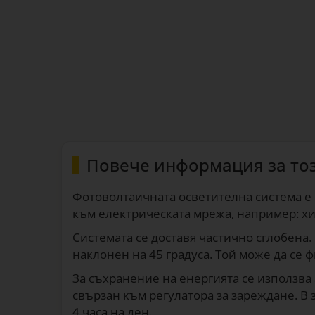
Повече информация за то
Фотоволтаичната осветителна система е
към електрическата мрежа, например: хи
Системата се доставя частично сглобена.
наклонен на 45 градуса. Той може да се 
За съхранение на енергията се използва 
свързан към регулатора за зареждане. В 
4 часа на ден.