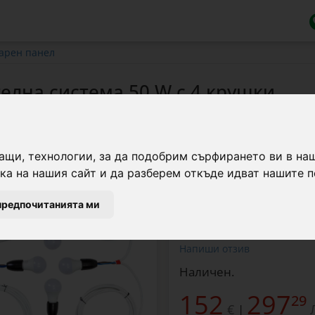
ларен панел
елна система 50 W с 4 крушки
Фотоволтаичната освет
ащи, технологии, за да подобрим сърфирането ви в на
регулатор на зареждан
а на нашия сайт и да разберем откъде идват нашите п
предпочитанията ми
Марка:
Agro Electro
Напиши отзив
Наличен.
152
297
29
€
|