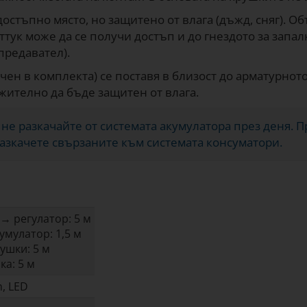
достъпно място, но защитено от влага (дъжд, сняг). 
ттук може да се получи достъп и до гнездото за запал
предавател).
чен в комплекта) се поставя в близост до арматурното
жително да бъде защитен от влага.
, не разкачайте от системата акумулатора през деня. 
азкачете свързаните към системата консуматори.
→ регулатор: 5 м
умулатор: 1,5 м
ушки: 5 м
а: 5 м
m, LED