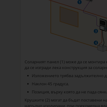
Соларният панел (1) може да се монтира 
да се изгради лека конструкция за соларн
Изложението трябва задължително д
Наклон 45 градуса.
Позиция, върху която да не пада сянк
Крушките (2) могат да бъдат поставени н
напълно изолирани, при прекомерна влаж