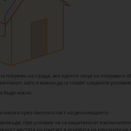
на покрива на сграда, ако едното лице на покрива е 
ия панел, като е важно да се спазят следните условия
а бъде южно.
а никога през светлата част на денонощието.
авсякъде, при условие че са защитени от изключител
ност местата на контакт в основата на крушките не 