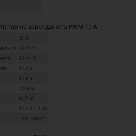
улатор на зареждането PWM 10 A
10 A
ежение
12/24 V
ието
12/24 V
ето
14,4 V
13,6 V
2,5 мм
0,25 кг
14 × 9 × 3 см
–20...+60 C°