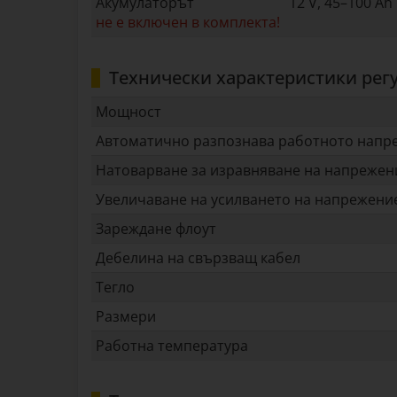
Акумулаторът
12 V, 45–100 Ah
не е включен в комплекта!
Технически характеристики рег
Мощност
Автоматично разпознава работното напр
Натоварване за изравняване на напрежен
Увеличаване на усилването на напрежени
Зареждане флоут
Дебелина на свързващ кабел
Тегло
Размери
Работна температура