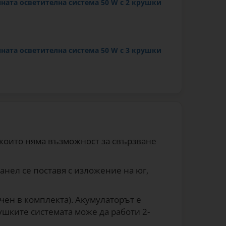
ната осветителна система 50 W с 2 крушки
ната осветителна система 50 W с 3 крушки
 които няма възможност за свързване
анел се поставя с изложение на юг,
ючен в комплекта). Акумулаторът е
ушките системата може да работи 2-