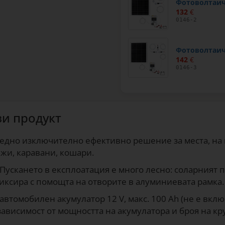
Фотоволтаич
132
€
0146-2
Фотоволтаич
142
€
0146-3
зи продукт
 едно изключително ефективно решение за места, на
жи, каравани, кошари.
 Пускането в експлоатация е много лесно: соларният п
фиксира с помощта на отворите в алуминиевата рамка.
автомобилен акумулатор 12 V, макс. 100 Ah (не е вкл
зависимост от мощността на акумулатора и броя на кр