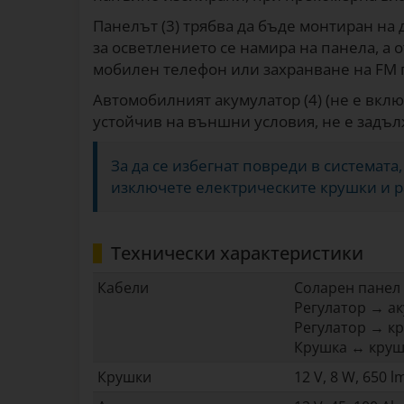
Панелът (3) трябва да бъде монтиран на 
за осветлението се намира на панела, а о
мобилен телефон или захранване на FM 
Автомобилният акумулатор (4) (не е вклю
устойчив на външни условия, не е задъл
За да се избегнат повреди в системата
изключете електрическите крушки и р
Технически характеристики
Кабели
Соларен панел 
Регулатор → ак
Регулатор → кр
Крушка ↔ крушк
Крушки
12 V, 8 W, 650 l