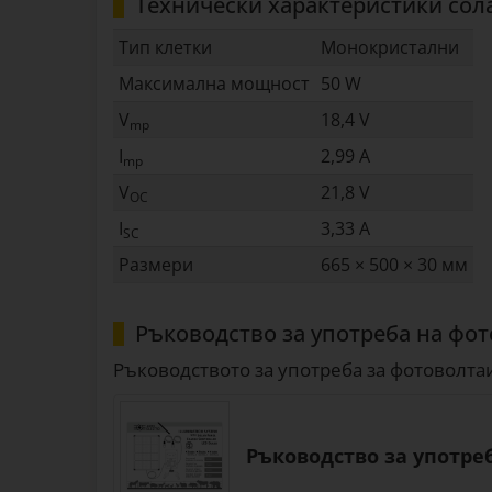
Технически характеристики сол
Тип клетки
Монокристални
Максимална мощност
50 W
V
18,4 V
mp
I
2,99 A
mp
V
21,8 V
OC
I
3,33 A
SC
Размери
665 × 500 × 30 мм
Ръководство за употреба на фот
Ръководството за употреба за фотоволтаи
Ръководство за употреб