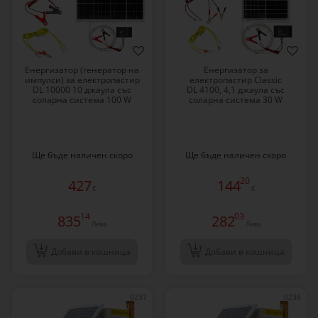
Енергизатор (генератор на
Енергизатор за
импулси) за електропастир
електропастир Classic
DL 10000 10 джаула със
DL 4100, 4,1 джаула със
соларна система 100 W
соларна система 30 W
Ще бъде наличен скоро
Ще бъде наличен скоро
20
427
144
€
€
14
03
835
282
Лева
Лева
Добави в кошница
Добави в кошница
0237
0238