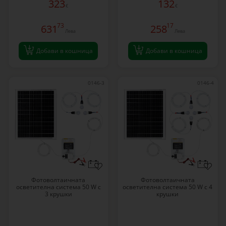
323
132
€
€
73
17
631
258
Лева
Лева
Добави в кошница
Добави в кошница
0146-3
0146-4
Фотоволтаичната
Фотоволтаичната
осветителна система 50 W с
осветителна система 50 W с 4
3 крушки
крушки