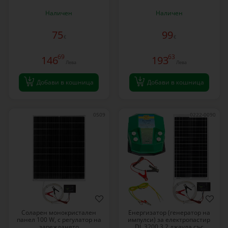
Наличен
Наличен
75
99
€
€
69
63
146
193
Лева
Лева
Добави в кошница
Добави в кошница
0509
0222-0090
Соларен монокристален
Енергизатор (генератор на
панел 100 W, с регулатор на
импулси) за електропастир
зареждането
DL 3200 3,2 джаула със