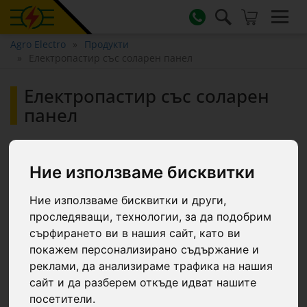
Agro Electro
Продукти
Електропастир със соларен панел
Електропастир със соларен
панел
Соларни системи за презареждане на 12 V батерии
(гелови или киселина), системи за LED осветление,
Ние използваме бисквитки
захранвани от соларни панели, импулсни генератори,
захранвани от соларни системи.
Ние използваме бисквитки и други,
Електрическата ограда със соларен панел има голямото
предимство, че не е необходимо да бъде свързана към
проследяващи, технологии, за да подобрим
конвенционален източник на енергия, в резултат на
сърфирането ви в нашия сайт, като ви
което потреблението на електрическата ограда със
покажем персонализирано съдържание и
соларен панел не се появява в сметката за
електроенергия. Тя е независима от електрическата
реклами, да анализираме трафика на нашия
мрежа.
сайт и да разберем откъде идват нашите
посетители.