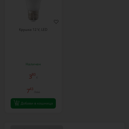
Крушка 12 V, LED
Наличен
80
3
€
43
7
Лева
Добави в кошница