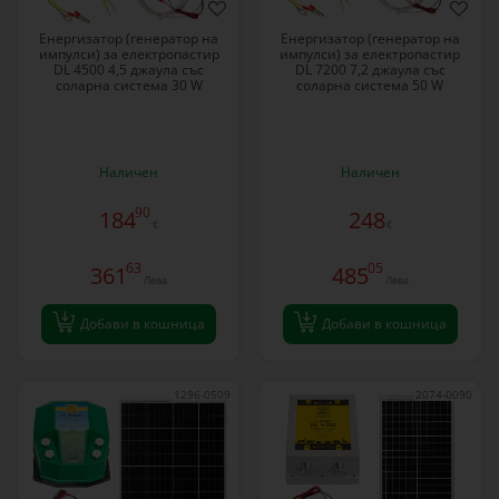
Енергизатор (генератор на
Енергизатор (генератор на
импулси) за електропастир
импулси) за електропастир
DL 4500 4,5 джаула със
DL 7200 7,2 джаула със
соларна система 30 W
соларна система 50 W
Наличен
Наличен
90
184
248
€
€
63
05
361
485
Лева
Лева
Добави в кошница
Добави в кошница
1296-0509
2074-0090