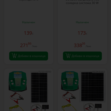
соларна система 30 W
Наличен
Наличен
139
173
€
€
86
36
271
338
Лева
Лева
Добави в кошница
Добави в кошница
0223-0090
0224-0202