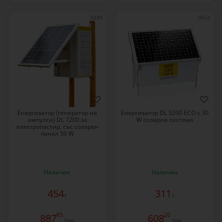
0239
0562
Eнергизатор (генератор на
Енергизатор DL 3200 ECO с 30
импулси) DL 7200 за
W соларна система
електропастир, със соларен
панел 50 W
Наличен
Наличен
454
311
€
€
95
26
887
608
Лева
Лева