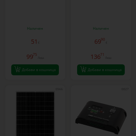
Наличен
Наличен
90
51
69
€
€
75
71
99
136
Лева
Лева
Добави в кошница
Добави в кошница
0566
0027