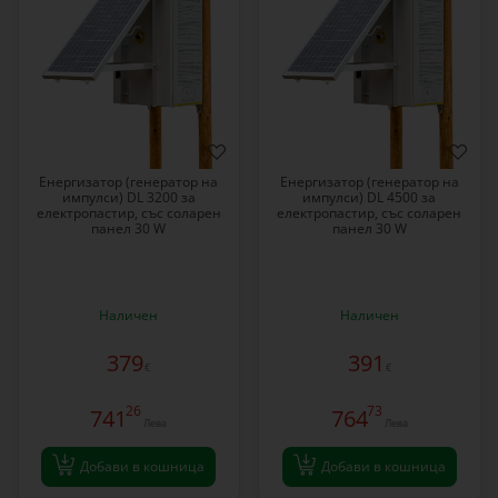
Eнергизатор (генератор на
Eнергизатор (генератор на
импулси) DL 3200 за
импулси) DL 4500 за
електропастир, със соларен
електропастир, със соларен
панел 30 W
панел 30 W
Наличен
Наличен
379
391
€
€
26
73
741
764
Лева
Лева
Добави в кошница
Добави в кошница