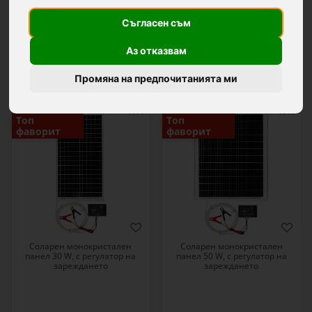
Филтри...
Съгласен съм
Аз отказвам
21 продукти
Промяна на предпочитанията ми
0090
0202
Топ
Топ
фаворит
фаворит
Соларен монокристален
Соларен монокристален
панел 30 W, с регулатор на
панел 50 W, с регулатор на
зареждането
зареждането