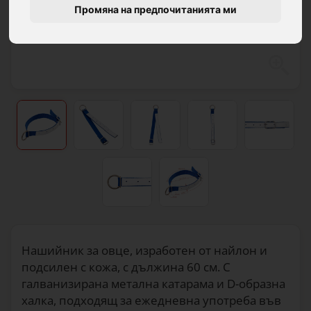
Промяна на предпочитанията ми
Нашийник за овце, изработен от найлон и
подсилен с кожа, с дължина 60 см. С
галванизирана метална катарама и D-образна
халка, подходящ за ежедневна употреба във