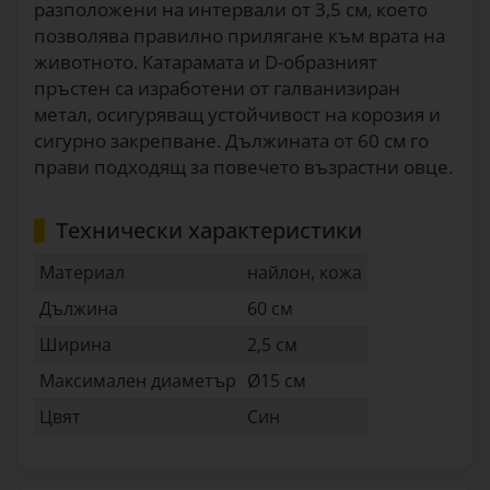
разположени на интервали от 3,5 см, което
позволява правилно прилягане към врата на
животното. Катарамата и D-образният
пръстен са изработени от галванизиран
метал, осигуряващ устойчивост на корозия и
сигурно закрепване. Дължината от 60 см го
прави подходящ за повечето възрастни овце.
Технически характеристики
Материал
найлон, кожа
Дължина
60 см
Ширина
2,5 см
Максимален диаметър
Ø15 см
Цвят
Син