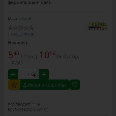
фермата, в син цвят.
Марка:
Kerbl
Напиши отзив
Наличен.
5
10
40
56
€ / бр.
Лева / бр.
|
С ДДС
бр.
Добави в кошница
Код продукт: 1156
Брутно тегло: 0.084 кг