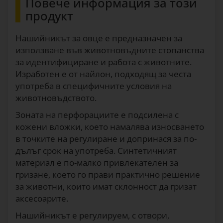
Повече информация за този
Нашийник за овце, зелен, 60 см
5
40
€/бр.
продукт
1157
Нашийникът за овце е предназначен за
използване във животновъдните стопанства
за идентифициране и работа с животните.
Изработен е от найлон, подходящ за честа
употреба в специфичните условия на
животновъдството.
Зоната на перфорациите е подсилена с
кожени вложки, което намалява износването
в точките на регулиране и допринася за по-
дълъг срок на употреба. Синтетичният
материал е по-малко привлекателен за
гризане, което го прави практично решение
за животни, които имат склонност да гризат
аксесоарите.
Нашийникът е регулируем, с отвори,