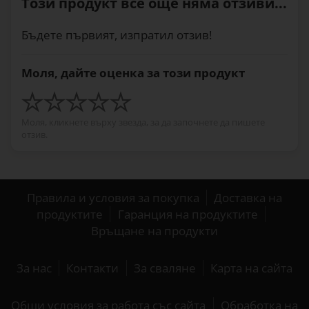
Този продукт все още няма отзиви...
Бъдете първият, изпратил отзив!
Моля, дайте оценка за този продукт
Моля, кликнете върху звезда, за да започнете да пишете
отзив.
Правила и условия за покупка
Доставка на
продуктите
Гаранция на продуктите
Връщане на продукти
За нас
Контакти
За сваляне
Карта на сайта
Общи условия за работа със сайта
Обработка на