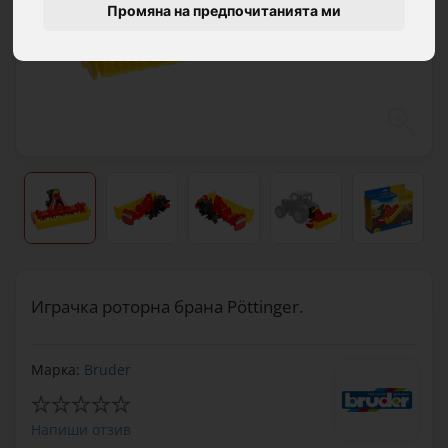
Промяна на предпочитанията ми
Играчка роторна брана Pöttinger.
Марка:
Bruder
Напиши отзив