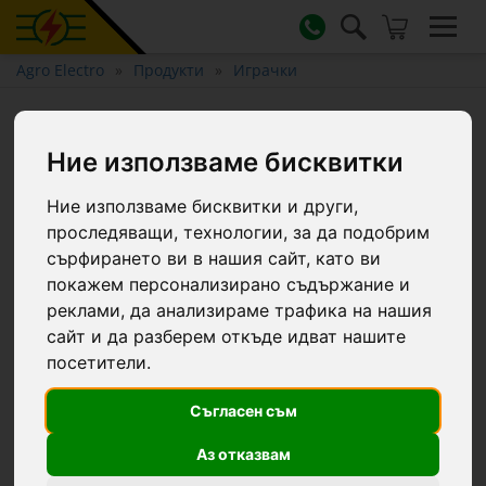
Agro Electro
Продукти
Играчки
Играчка роторна брана
Pöttinger
Ние използваме бисквитки
Ние използваме бисквитки и други,
проследяващи, технологии, за да подобрим
сърфирането ви в нашия сайт, като ви
покажем персонализирано съдържание и
реклами, да анализираме трафика на нашия
сайт и да разберем откъде идват нашите
посетители.
Съгласен съм
Аз отказвам