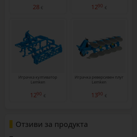
90
28
12
€
€
Играчка култиватор
Играчка реверсивен плуг
Lemken
Lemken
90
90
12
13
€
€
Отзиви за продукта