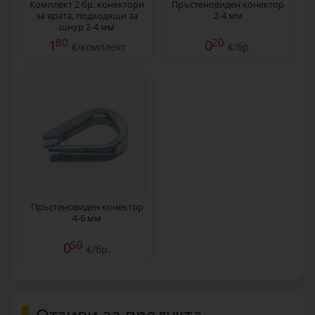
Комплект 2 бр. конектори
Пръстеновиден конектор
за врата, подходящи за
2-4 мм
шнур 2-4 мм
80
20
1
0
€/комплект
€/бр.
Пръстеновиден конектор
4-6 мм
50
0
€/бр.
Отзиви за продукта