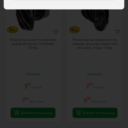
Изолатор за лента, монтаж
Изолатор за перманентна
върху метални стълбове,
ограда, за шнур, въже или
10 бр.
тел макс. 6 мм, 10 бр.
Наличен
Наличен
60
60
3
2
€ / пакет
€ / пакет
04
09
7
5
Лева / пакет
Лева / пакет
Добави в кошница
Добави в кошница