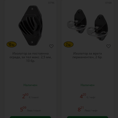
0796
0168
Изолатор за постоянна
Изолатор за врата
ограда, за тел макс. 2,5 мм,
перманентен, 2 бр.
10 бр.
Наличен
Наличен
60
20
2
4
€ / пакет
€ / чифт
09
21
5
8
Лева / пакет
Лева / чифт