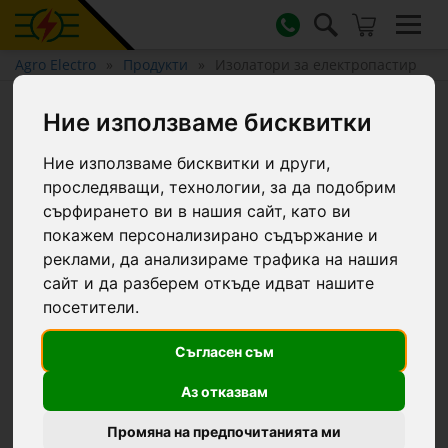
Agro Electro
Продукти
Изолатори за електропастир
Изолатори за електропастир
Ние използваме бисквитки
Ние използваме бисквитки и други,
Филтри...
проследяващи, технологии, за да подобрим
сърфирането ви в нашия сайт, като ви
покажем персонализирано съдържание и
Разстояние до проводника:
20 mm
реклами, да анализираме трафика на нашия
сайт и да разберем откъде идват нашите
посетители.
6 продукти
Съгласен съм
Аз отказвам
0834
0868
Промяна на предпочитанията ми