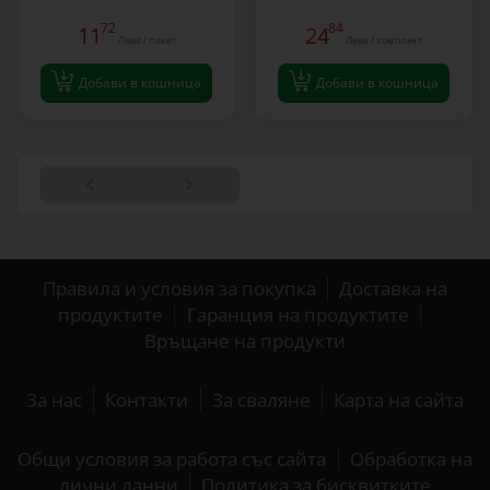
72
84
11
24
Лева / пакет
Лева / комплект
Добави в кошница
Добави в кошница
Правила и условия за покупка
Доставка на
продуктите
Гаранция на продуктите
Връщане на продукти
За нас
Контакти
За сваляне
Карта на сайта
Общи условия за работа със сайта
Обработка на
лични данни
Политика за бисквитките