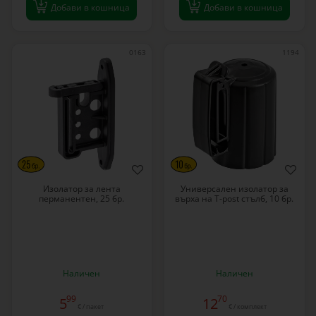
Добави в кошница
Добави в кошница
0163
1194
Изолатор за лента
Универсален изолатор за
перманентен, 25 бр.
върха на T-post стълб, 10 бр.
Наличен
Наличен
99
70
5
12
€ / пакет
€ / комплект