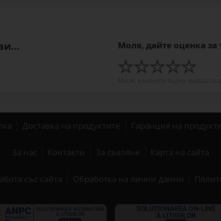
и...
Моля, дайте оценка за
Моля, кликнете върху звезда, за 
пка
Доставка на продуктите
Гаранция на продукт
За нас
Контакти
За сваляне
Карта на сайта
абота със сайта
Обработка на лични данни
Полит