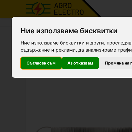
Agro Electro
Продукти
Врата за електропасти
Ние използваме бисквитки
Пружина 5 м за врата (пр
Ние използваме бисквитки и други, проследяв
съдържание и реклами, да анализираме трафик
Съгласен съм
Аз отказвам
Промяна на 