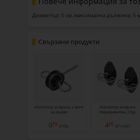
Повече информация за то
Диаметър: 5 см, максимална дължина: 5 м
Свързани продукти
Изолатор за врата, с винт
Изолатор за врата
за дърво
перманентен, 2 бр.
79
20
0
4
€/бр.
€/чифт