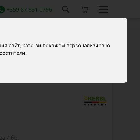
+359 87 851 0796
шия сайт, като ви покажем персонализирано
осетители.
лектрическа ограда. Максимална дължина
ва / бр.