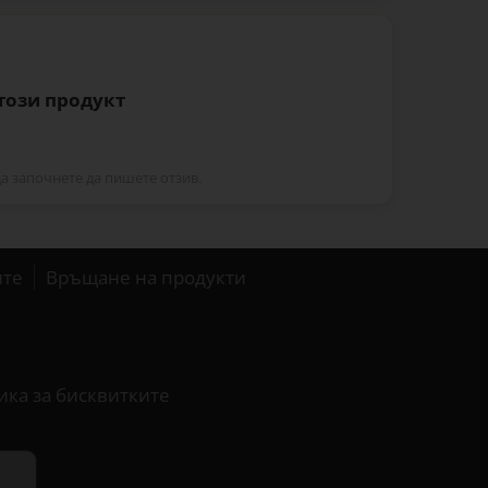
 този продукт
да започнете да пишете отзив.
ите
Връщане на продукти
ика за бисквитките