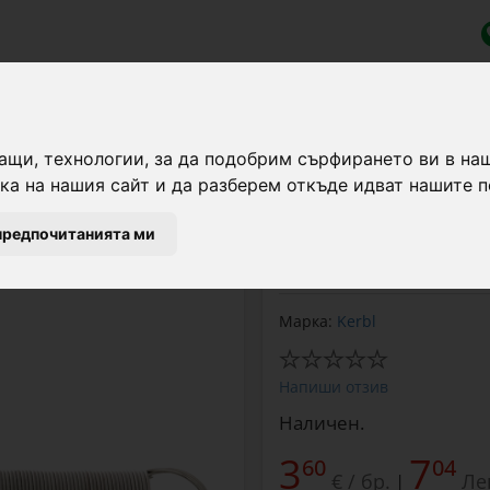
р
оход) за електропастир
ащи, технологии, за да подобрим сърфирането ви в на
а на нашия сайт и да разберем откъде идват нашите п
Пружина за врата за е
предпочитанията ми
5 метра.
Марка:
Kerbl
Напиши отзив
Наличен.
3
7
60
04
€ / бр.
Ле
|