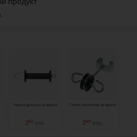
зи продукт
.
Черна дръжка за врата
T-post изолатор за врата
80
99
2
2
€/бр.
€/бр.