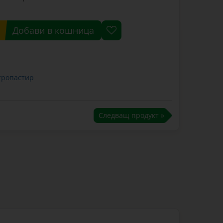
Добави в кошница
тропастир
Следващ продукт »