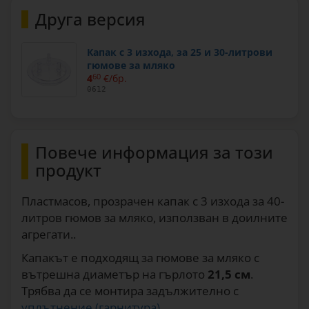
Друга версия
Капак с 3 изхода, за 25 и 30-литрови
гюмове за мляко
4
60
€/бр.
0612
Повече информация за този
продукт
Пластмасов, прозрачен капак с 3 изхода за 40-
литров гюмов за мляко, използван в доилните
агрегати..
Капакът е подходящ за гюмове за мляко с
вътрешна диаметър на гърлото
21,5 см
.
Трябва да се монтира задължително с
уплътнение (гарнитура)
.