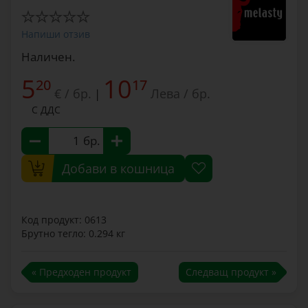
Напиши отзив
Наличен.
5
10
20
17
€ / бр.
Лева / бр.
|
С ДДС
бр.
Добави в кошница
Код продукт: 0613
Брутно тегло: 0.294 кг
« Предходен продукт
Следващ продукт »