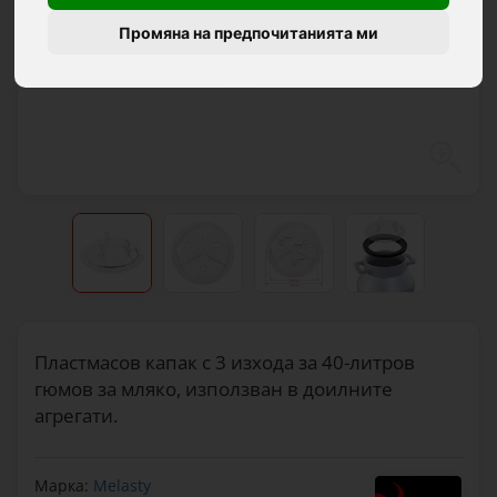
Промяна на предпочитанията ми
Пластмасов капак с 3 изхода за 40-литров
гюмов за мляко, използван в доилните
агрегати.
Марка:
Melasty