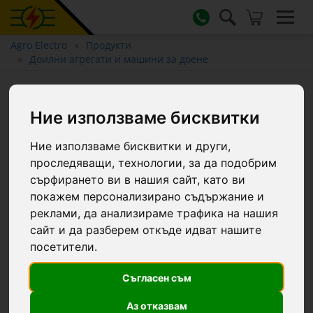
Agro Electro
Продукти
Доилни агрегати и машини за доене
Капак с 3 изхода, за 40-литров
гюм за мляко
Ние използваме бисквитки
Ние използваме бисквитки и други,
проследяващи, технологии, за да подобрим
сърфирането ви в нашия сайт, като ви
покажем персонализирано съдържание и
реклами, да анализираме трафика на нашия
сайт и да разберем откъде идват нашите
посетители.
Съгласен съм
Аз отказвам