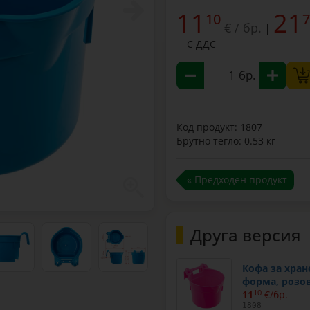
11
21
10
7
€ / бр.
|
С ДДС
бр.
Код продукт: 1807
Брутно тегло: 0.53 кг
« Предходен продукт
Друга версия
Кофа за хран
форма, розов
11
10
€/бр.
1808