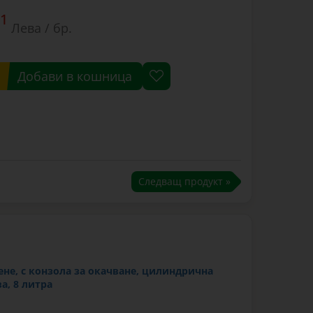
1
Лева / бр.
Добави в кошница
Следващ продукт »
ене, с конзола за окачване, цилиндрична
а, 8 литра