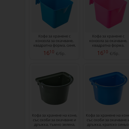
Кофа за хранене с
Кофа за хранене с
конзола за окачване,
конзола за окачване,
квадратна форма, синя,
квадратна форма,
13 литра
розова, 13 литра
10
10
16
16
€/бр.
€/бр.
Кофа за хранене на коне,
Кофа за хранене на коне
със скоби за окачване и
със скоби за окачване 
дръжка, тъмно зелена,
дръжка, кралско синьо
12 литра
12 литра