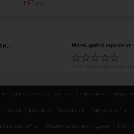
30
15
€/бр.
и...
Моля, дайте оценка за
Моля, кликнете върху звезда, за 
пка
Доставка на продуктите
Гаранция на продукт
За нас
Контакти
За сваляне
Карта на сайта
абота със сайта
Обработка на лични данни
Полит