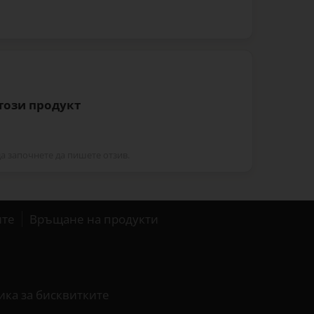
 този продукт
да започнете да пишете отзив.
ите
Връщане на продукти
ика за бисквитките