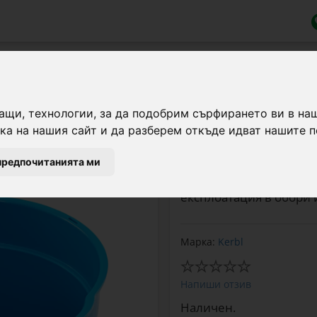
а за окачване, цилиндрична форма
ащи, технологии, за да подобрим сърфирането ви в на
а на нашия сайт и да разберем откъде идват нашите п
Кофа за хранене, коят
форма и с капацитет 8 
предпочитанията ми
закачване и отвори за
експлоатация в обори 
Марка:
Kerbl
Напиши отзив
Наличен.