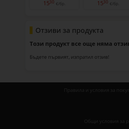
30
30
15
15
€/бр.
€/бр.
Отзиви за продукта
Този продукт все още няма отзив
Бъдете първият, изпратил отзив!
Правила и условия за поку
Общи условия за р