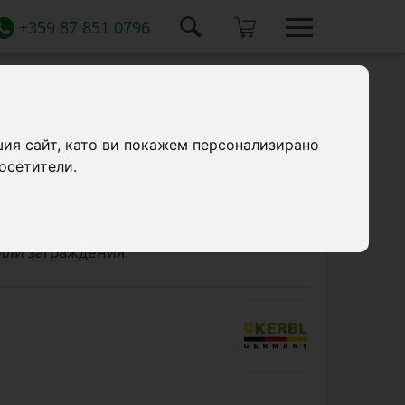
+359 87 851 0796
, синя, 8 литра
шия сайт, като ви покажем персонализирано
осетители.
о може да бъде окачвана с цилиндрична
литра. Оборудвана със скоби за
 фиксиране. Подходяща за подвижна
или заграждения.