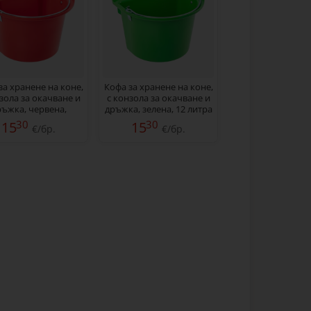
за хранене на коне,
Кофа за хранене на коне,
зола за окачване и
с конзола за окачване и
ръжка, червена,
дръжка, зелена, 12 литра
12 литра
30
30
15
15
€/бр.
€/бр.