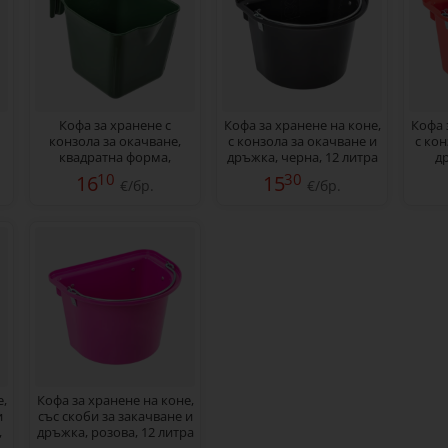
Кофа за хранене с
Кофа за хранене на коне,
Кофа 
конзола за окачване,
с конзола за окачване и
с кон
квадратна форма,
дръжка, черна, 12 литра
д
тъмнозелена, 13 литра
10
30
16
15
€/бр.
€/бр.
,
Кофа за хранене на коне,
и
със скоби за закачване и
,
дръжка, розова, 12 литра