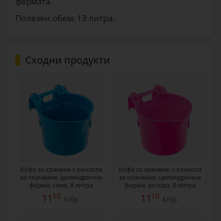
фермата.
Полезен обем: 13 литра.
Сходни продукти
Кофа за хранене с конзола
Кофа за хранене, с конзола
за окачване, цилиндрична
за окачване, цилиндрична
форма, синя, 8 литра
форма, розова, 8 литра
10
10
11
11
€/бр.
€/бр.