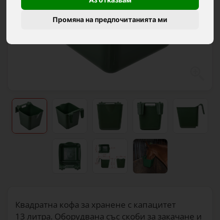
Промяна на предпочитанията ми
Квадратна кофа за хранене с капацитет
13 литра. Оборудвана със скоби за закачане и