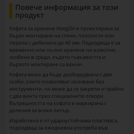
Повече информация за този
продукт
Кофата за хранене
HangOn
е проектирана за
бързо монтиране на стени, плоскости или
перила с дебелина до 40 мм. Подходяща е за
временно или пълно хранене на животни,
особено в среди, където гъвкавостта и
бързото монтиране са важни.
Кофата може да бъде дооборудвана с две
скоби, които позволяват окачване без
инструменти, но може да се закрепи и трайно
с два винта през специалните отвори.
Вътрешността на кофата е маркирана с
деления за всеки литър.
Изработена е от удароустойчива пластмаса,
подходяща за ежедневна употреба във