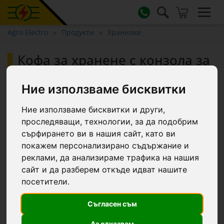
Agro Electro
Продукти
Хранилки
Кофа за хранене с конзола за
окачване, квадратна форма,
тъмнозелена, 13 литра
Ние използваме бисквитки
Ние използваме бисквитки и други,
проследяващи, технологии, за да подобрим
сърфирането ви в нашия сайт, като ви
покажем персонализирано съдържание и
реклами, да анализираме трафика на нашия
сайт и да разберем откъде идват нашите
посетители.
Съгласен съм
Аз отказвам