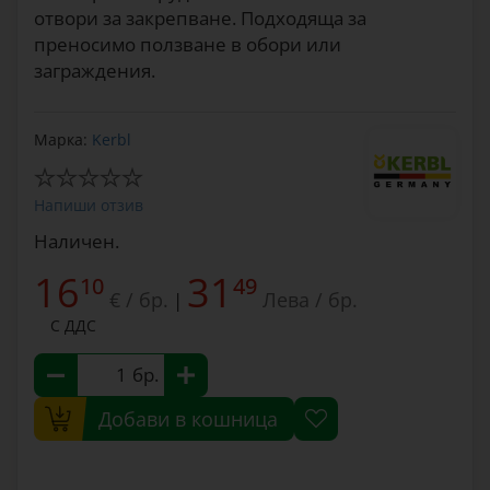
отвори за закрепване. Подходяща за
преносимо ползване в обори или
заграждения.
Марка:
Kerbl
Напиши отзив
Наличен.
16
31
10
49
€ / бр.
Лева / бр.
|
С ДДС
бр.
Добави в кошница