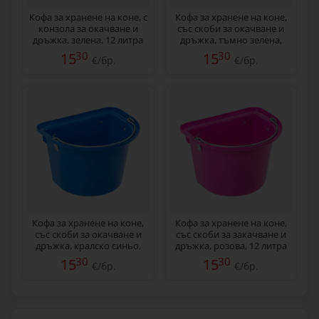
Кофа за хранене на коне, с
Кофа за хранене на коне,
конзола за окачване и
със скоби за окачване и
дръжка, зелена, 12 литра
дръжка, тъмно зелена,
12 литра
30
30
15
15
€/бр.
€/бр.
Кофа за хранене на коне,
Кофа за хранене на коне,
със скоби за окачване и
със скоби за закачване и
дръжка, кралско синьо,
дръжка, розова, 12 литра
12 литра
30
30
15
15
€/бр.
€/бр.