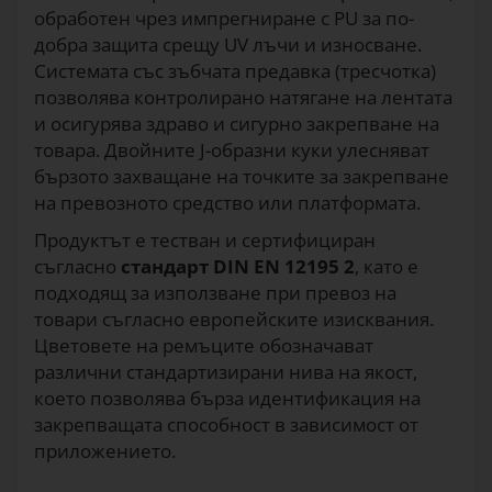
обработен чрез импрегниране с PU за по-
добра защита срещу UV лъчи и износване.
Системата със зъбчата предавка (тресчотка)
позволява контролирано натягане на лентата
и осигурява здраво и сигурно закрепване на
товара. Двойните J-образни куки улесняват
бързото захващане на точките за закрепване
на превозното средство или платформата.
Продуктът е тестван и сертифициран
съгласно
стандарт DIN EN 12195 2
, като е
подходящ за използване при превоз на
товари съгласно европейските изисквания.
Цветовете на ремъците обозначават
различни стандартизирани нива на якост,
което позволява бърза идентификация на
закрепващата способност в зависимост от
приложението.