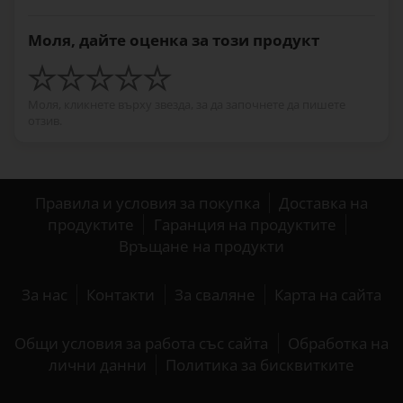
Моля, дайте оценка за този продукт
Моля, кликнете върху звезда, за да започнете да пишете
отзив.
Правила и условия за покупка
Доставка на
продуктите
Гаранция на продуктите
Връщане на продукти
За нас
Контакти
За сваляне
Карта на сайта
Общи условия за работа със сайта
Обработка на
лични данни
Политика за бисквитките