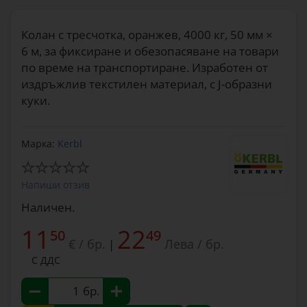
Колан с тресчотка, оранжев, 4000 кг, 50 мм ×
6 м, за фиксиране и обезопасяване на товари
по време на транспортиране. Изработен от
издръжлив текстилен материал, с J-образни
куки.
Марка:
Kerbl
Напиши отзив
Наличен.
11
22
50
49
€ / бр.
Лева / бр.
|
С ДДС
бр.