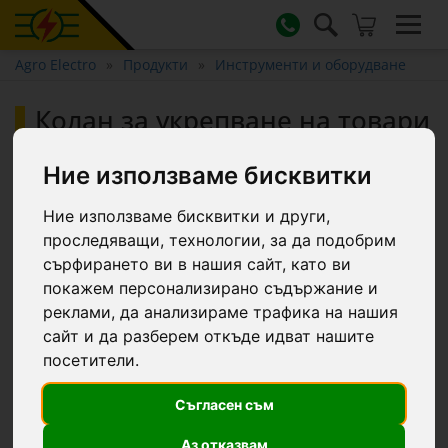
Agro Electro
Продукти
Инструменти и оборудване
Колан за укрепване на товари
с тресчотка, оранжев, 4000 кг,
50 мм × 6 м
Ние използваме бисквитки
Ние използваме бисквитки и други,
проследяващи, технологии, за да подобрим
сърфирането ви в нашия сайт, като ви
покажем персонализирано съдържание и
реклами, да анализираме трафика на нашия
сайт и да разберем откъде идват нашите
посетители.
Съгласен съм
Аз отказвам