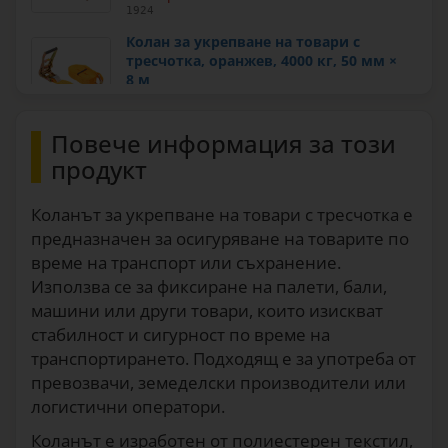
1924
Колан за укрепване на товари с
тресчотка, оранжев, 4000 кг, 50 мм ×
8 м
12
70
€/бр.
1926
Повече информация за този
Колан за укрепване на товари с
продукт
тресчотка, оранжев, 4000 кг, 50 мм ×
10 м
14
70
€/бр.
Коланът за укрепване на товари с тресчотка е
1927
предназначен за осигуряване на товарите по
Колан за укрепване на товари с
време на транспорт или съхранение.
тресчотка, зелен, 2000 кг, 35 мм × 6 м
Използва се за фиксиране на палети, бали,
8
50
€/бр.
машини или други товари, които изискват
1928
стабилност и сигурност по време на
транспортирането. Подходящ е за употреба от
превозвачи, земеделски производители или
логистични оператори.
Коланът е изработен от полиестерен текстил,