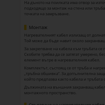
На дъното на поилката има отвор за изт
подходящо за монтаж на стена или тръба
точката на замръзване.
Монтаж
Нагревателният кабел излизащ от долната
Той може да бъде навит около захранващ
За закрепване на кабела към тръбата се
Скобите трябва да се затягат умерено, б
елемент вътре в нагревателния кабел.
Комплектът, състоящ се от тръба и нагр
„тръбна обшивка“. За допълнителна защ
който предпазва както кабела и тръбата
Дължината на външния захранващ кабел 
монтажното пространство.
Свързване на нагревателния кабел