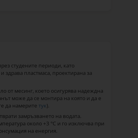
рез студените периоди, като
 и здрава пластмаса, проектирана за
ло от месинг, което осигурява надеждна
нът може да се монтира на която и да е
ете да намерите
тук
).
отврати замръзването на водата.
мпература около +3 °C и го изключва при
онсумация на енергия.