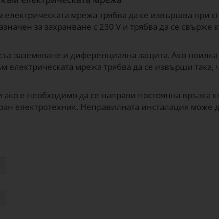
 електрическата мрежа трябва да се извършва при сп
азначен за захранване с 230 V и трябва да се свърже
със заземяване и диференциална защита. Ако поилка
м електрическата мрежа трябва да се извърши така, ч
и ако е необходимо да се направи постоянна връзка к
ран електротехник. Неправилната инсталация може д
а