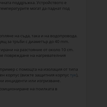
ичната поддръжка. Устройството е
температурите могат да паднат под
опляне на съда, така и на водопровода.
дящ за тръби с диаметър до 40 mm.
ирани на разстояние от около 10 cm.
егне повреждане на нагревателния
апример с помощта на изолация от типа
ен корпус (вижте защитния корпус
тук
),
лни инциденти или изгризване.
позициониране на поилката в