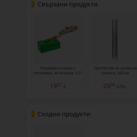
Свързани продукти
Резервен клапан с
Протектор за тръби за
поплавък, за поилки, 1/2"
поилки, 100 см
20
20
19
20
€
€/бр.
Сходни продукти