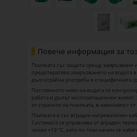
Повече информация за то
Поилката със защита срещу замръзване и
предотвратява замръзването на водата в с
дълготрайна употреба в специфичната 
Постоянното ниво на водата се контроли
работа и дълъг експлоатационен живот. З
от страните на поилката, в зависимост 
Поилката е със вграден нагревателен каб
Системата се управлява от вграден термо
около +13 °C, като по този начин се из