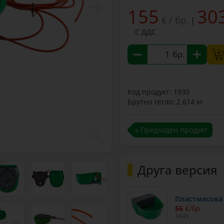
155
30
€ / бр.
|
С ДДС
бр.
Код продукт: 1930
Брутно тегло: 2.614 кг
« Предходен продукт
Друга версия
Пластмасова 
56
€/бр.
1445