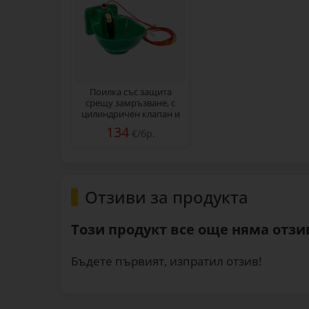
Поилка със защита
срещу замръзване, с
цилиндричен клапан и
нагревателен кабел,
134
€/бр.
2,8 литра
Отзиви за продукта
Този продукт все още няма отзив
Бъдете първият, изпратил отзив!