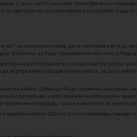
очване с тапа, който улеснява почистването и период
 и се препоръчва за използване в постройки, където 
 част на поилката и може да се използва както за зат
ата тръба или да бъде прокаран по нея, като е подхо
 препоръчва използването на пластмасови скоби, монт
ез да се упражнява твърде силен натиск, за да се изб
евателен кабел, трябва да бъде термично изолиран, н
ита се препоръчва използването на специален защит
 от механични повреди, така и животните от евентуа
е приблизително 230 cm, което позволява гъвкаво 
 към електрическата мрежа