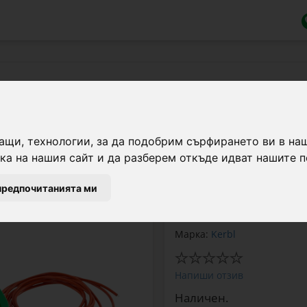
замръзване, с поплавък и нагрева
Поилка със защита сре
ащи, технологии, за да подобрим сърфирането ви в на
от издръжлива пластмас
а на нашия сайт и да разберем откъде идват нашите п
нагревателен кабел и 
предпочитанията ми
в течно състояние при
Марка:
Kerbl
Напиши отзив
Наличен.