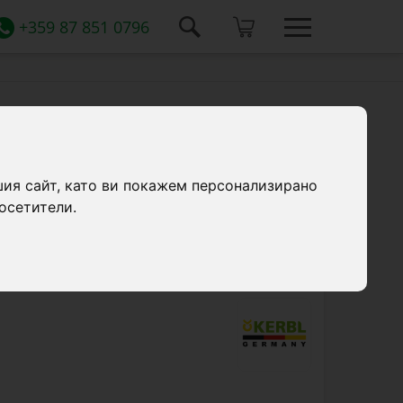
+359 87 851 0796
телен кабел, 5 литра
щу замръзване и поплавък, изработена
шия сайт, като ви покажем персонализирано
а, с капацитет 5 литра. Оборудвана е с
осетители.
вграден термостат, за да поддържа водата
 ниски температури.