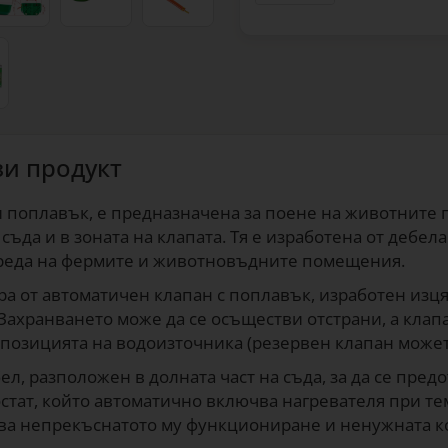
зи продукт
 поплавък, е предназначена за поене на животните п
ъда и в зоната на клапата. Тя е изработена от дебела
среда на фермите и животновъдните помещения.
ра от автоматичен клапан с поплавък, изработен изця
ахранването може да се осъществи отстрани, а клапа
от позицията на водоизточника (резервен клапан мож
ел, разположен в долната част на съда, за да се пред
стат, който автоматично включва нагревателя при те
бягва непрекъснатото му функциониране и ненужната к