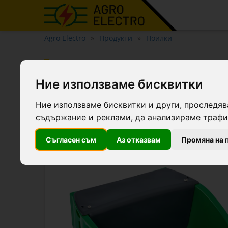
Agro Electro
Продукти
Поилки
Поилка със защита срещу 
Ние използваме бисквитки
Ние използваме бисквитки и други, проследяв
съдържание и реклами, да анализираме трафик
Съгласен съм
Аз отказвам
Промяна на 