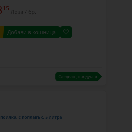
3
15
Лева / бр.
Добави в кошница
Следващ продукт »
поилка, с поплавък, 5 литра