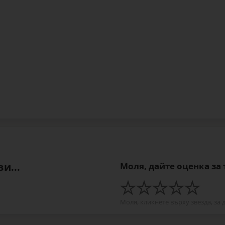
и...
Моля, дайте оценка за
Моля, кликнете върху звезда, за 