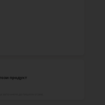
 този продукт
да започнете да пишете отзив.