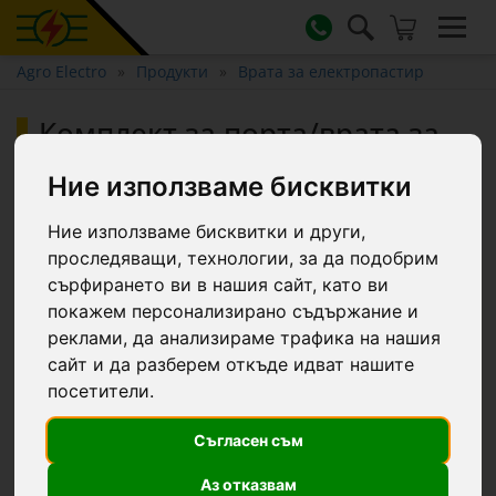
Agro Electro
Продукти
Врата за електропастир
Комплект за порта/врата за
електропастир с 20 мм лента ,
Ние използваме бисквитки
Ako Flexigate, 19 метра
Ние използваме бисквитки и други,
проследяващи, технологии, за да подобрим
сърфирането ви в нашия сайт, като ви
покажем персонализирано съдържание и
реклами, да анализираме трафика на нашия
сайт и да разберем откъде идват нашите
посетители.
Съгласен съм
Аз отказвам