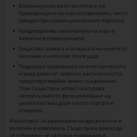
Елиминира риска от заплитане на
проводниците на портата (феномен, често
срещан при конвенционалните портали).
Предотвратява заплитането на хора и
животни в проводниците.
Защитава гривата и опашката на конете от
закачане и нежелан токов удар.
Поддържа проводника на електрическата
ограда далеч от земята и растителността,
предотвратявайки земно съединение.
Този съществен аспект осигурява
непрекъснатото функциониране на
цялата система дори когато портата е
отворена.
Изолаторът за закрепване на дръжката не е
включен в комплекта. Също така е важно да
се отбележи, че за всеки проводник в