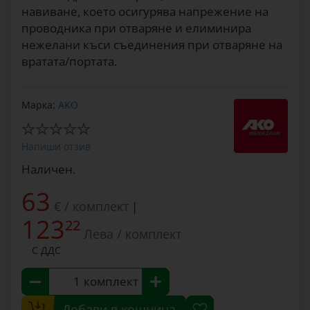
навиване, което осигурява напрежение на
проводника при отваряне и елиминира
нежелани къси съединения при отваряне на
вратата/портата.
Марка:
AKO
Напиши отзив
Наличен.
63
€ / комплект
|
123
22
Лева / комплект
С ДДС
комплект
Добави в кошница