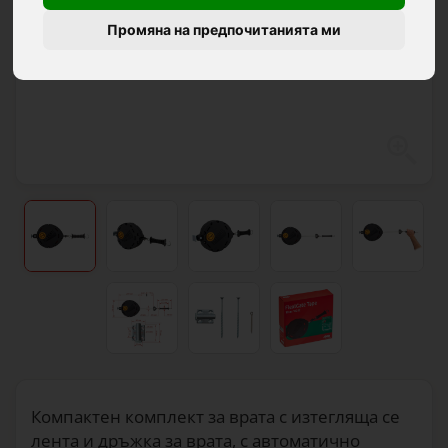
Промяна на предпочитанията ми
Компактен комплект за врата с изтегляща се
лента и дръжка за врата, с автоматично