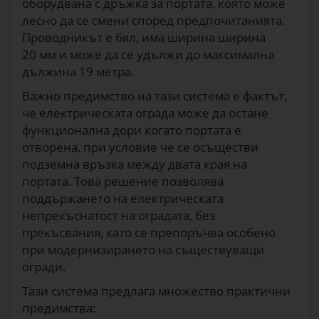
оборудвана с дръжка за портата, която може
лесно да се смени според предпочитанията.
Проводникът е бял, има ширина ширина
20 мм и може да се удължи до максимална
дължина 19 метра.
Важно предимство на тази система е фактът,
че електрическата ограда може да остане
функционална дори когато портата е
отворена, при условие че се осъществи
подземна връзка между двата края на
портата. Това решение позволява
поддържането на електрическата
непрекъснатост на оградата, без
прекъсвания, като се препоръчва особено
при модернизирането на съществуващи
огради.
Тази система предлага множество практични
предимства: