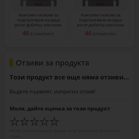
Комплект ножове за
Комплект ножове за
подстригване на едър
подстригване на едър
рогат добитък или коне,
рогат добитък или коне,
21/23
31/15
46
46
€/комплект
€/комплект
Отзиви за продукта
Този продукт все още няма отзиви...
Бъдете първият, изпратил отзив!
Моля, дайте оценка за този продукт
Моля, кликнете върху звезда, за да започнете да пишете
отзив.