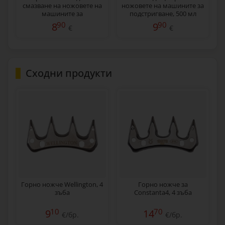
смазване на ножовете на
ножовете на машините за
машините за
подстригване, 500 мл
подстригване, 400 мл
90
90
8
9
€
€
Сходни продукти
Горно ножче Wellington, 4
Горно ножче за
зъба
Constanta4, 4 зъба
10
70
9
14
€/бр.
€/бр.