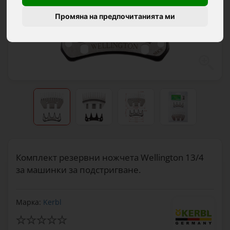
Промяна на предпочитанията ми
Комплект резервни ножчета Wellington 13/4
за машинки за подстригване.
Марка:
Kerbl