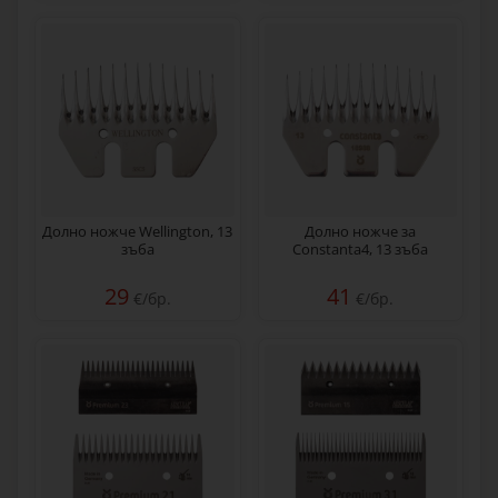
Долно ножче Wellington, 13
Долно ножче за
зъба
Constanta4, 13 зъба
29
41
€/бр.
€/бр.