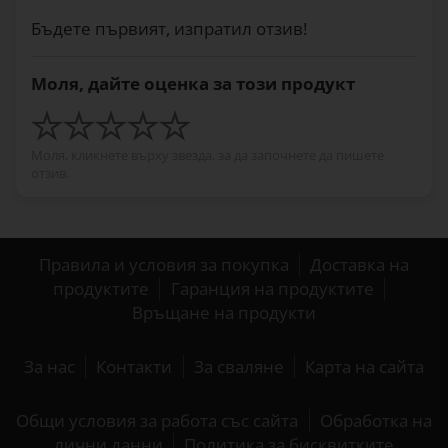
Бъдете първият, изпратил отзив!
Моля, дайте оценка за този продукт
Моля, кликнете върху звезда, за да започнете да пишете
отзив.
Правила и условия за покупка
Доставка на
продуктите
Гаранция на продуктите
Връщане на продукти
За нас
Контакти
За сваляне
Карта на сайта
Общи условия за работа със сайта
Обработка на
лични данни
Политика за бисквитките