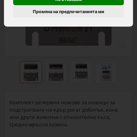
Промяна на предпочитанията ми
Комплект резервни ножове за ножици за
подстригване на едър рогат добитък, коне
или други животни с относително къса,
средно мръсна козина.