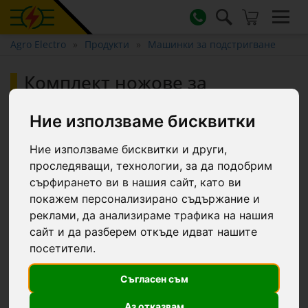
Agro Electro
Продукти
Машинки за подстригване
Комплект ножове за
подстригване на едър рогат
добитък или коне, 31/15
Ние използваме бисквитки
Ние използваме бисквитки и други,
проследяващи, технологии, за да подобрим
сърфирането ви в нашия сайт, като ви
покажем персонализирано съдържание и
реклами, да анализираме трафика на нашия
сайт и да разберем откъде идват нашите
посетители.
Съгласен съм
Аз отказвам