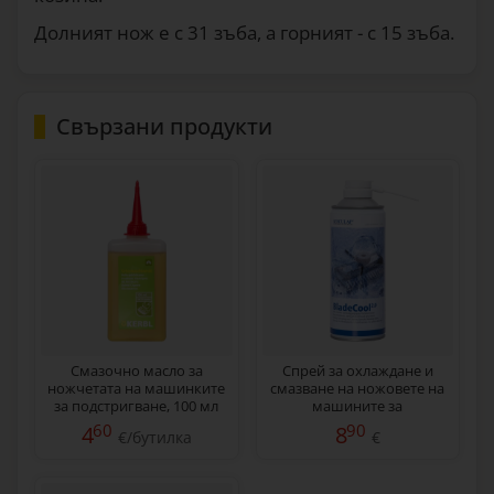
Долният нож е с 31 зъба, а горният - с 15 зъба.
Свързани продукти
Смазочно масло за
Спрей за охлаждане и
ножчетата на машинките
смазване на ножовете на
за подстригване, 100 мл
машините за
подстригване, 400 мл
60
90
4
8
€/бутилка
€