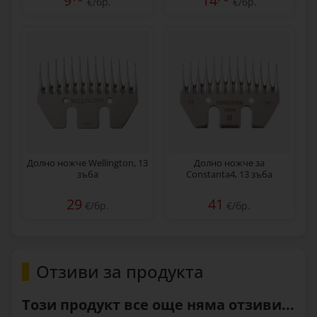
9
14
€/бр.
€/бр.
Долно ножче Wellington, 13
Долно ножче за
зъба
Constanta4, 13 зъба
29
41
€/бр.
€/бр.
Отзиви за продукта
Този продукт все още няма отзиви...