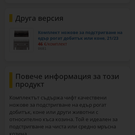
Друга версия
Комплект ножове за подстригване на
едър рогат добитък или коне, 21/23
46
€/комплект
0681
Повече информация за този
продукт
Комплектът съдържа чифт качествени
ножове за подстригване на едър рогат
добитък, коне или други животни с
относително къса козина. Той е идеален за
подстригване на чиста или средно мръсна
козина.