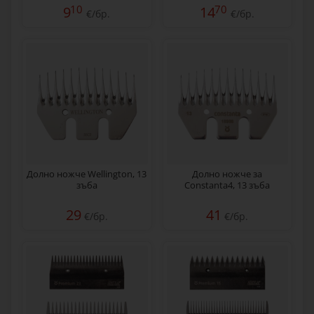
10
70
9
14
€/бр.
€/бр.
Долно ножче Wellington, 13
Долно ножче за
зъба
Constanta4, 13 зъба
29
41
€/бр.
€/бр.