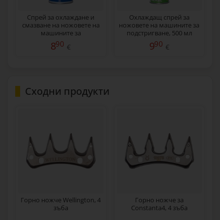
Спрей за охлаждане и
Охлаждащ спрей за
смазване на ножовете на
ножовете на машините за
машините за
подстригване, 500 мл
подстригване, 400 мл
90
90
8
9
€
€
Сходни продукти
Горно ножче Wellington, 4
Горно ножче за
зъба
Constanta4, 4 зъба