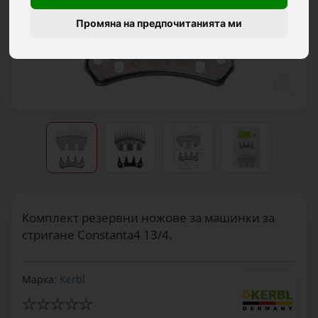
Промяна на предпочитанията ми
Комплект резервни ножове за машинки за
стригане Constanta4 13/4.
Марка:
Kerbl