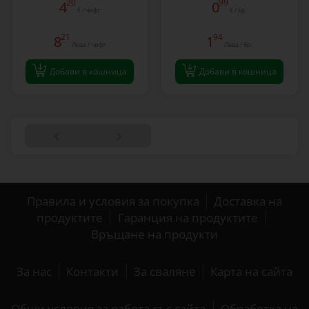
20
99
4
0
€ / чифт
€ / бр.
21
94
8
1
Лева / чифт
Лева / бр.
Добави в кошница
Добави в кошница
Правила и условия за покупка
Доставка на
продуктите
Гаранция на продуктите
Връщане на продукти
За нас
Контакти
За сваляне
Карта на сайта
Общи условия за работа със сайта
Обработка на