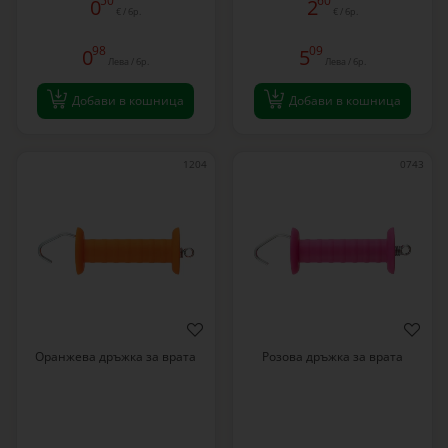
50
60
0
2
€ / бр.
€ / бр.
98
09
0
5
Лева / бр.
Лева / бр.
Добави в кошница
Добави в кошница
1204
0743
Оранжева дръжка за врата
Розова дръжка за врата