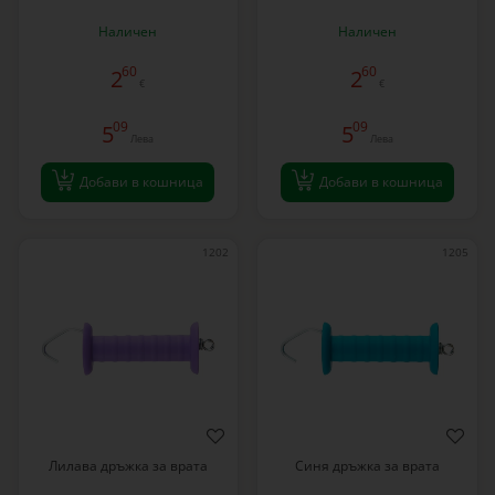
Наличен
Наличен
60
60
2
2
€
€
09
09
5
5
Лева
Лева
Добави в кошница
Добави в кошница
1202
1205
Лилава дръжка за врата
Синя дръжка за врата