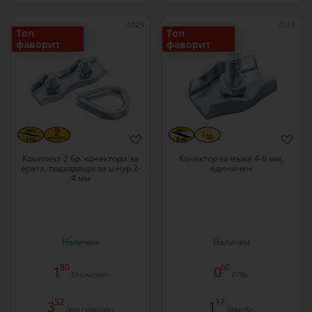
0125
0119
Топ
Топ
фаворит
фаворит
Комплект 2 бр. конектори за
Конектор за въже 4-6 мм,
врата, подходящи за шнур 2-
единичен
4 мм
Наличен
Наличен
80
60
1
0
€ / комплект
€ / бр.
52
17
3
1
Лева / комплект
Лева / бр.