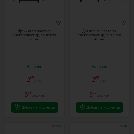
Дръжка за врата за
Дръжка за врата за
електропастир, за лента
електропастир, за лента
20 мм
40 мм
Наличен
Наличен
60
99
2
2
€ / бр.
€ / бр.
09
85
5
5
Лева / бр.
Лева / бр.
Добави в кошница
Добави в кошница
0075-3
0155