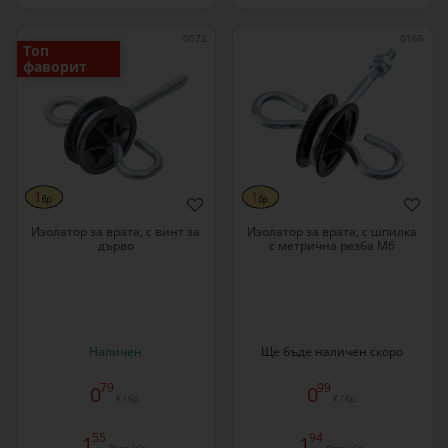
0072
0166
Топ
фаворит
Изолатор за врата, с винт за
Изолатор за врата, с шпилка
дърво
с метрична резба M6
Наличен
Ще бъде наличен скоро
79
99
0
0
€ / бр.
€ / бр.
55
94
1
1