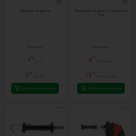
Дръжка за врата
Комплект за врата с пружина
5 м
Наличен
Наличен
60
70
1
6
€ / бр.
€ / комплект
13
10
3
13
Лева / бр.
Лева / комплект
Добави в кошница
Добави в кошница
0156
1617