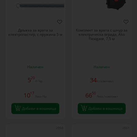
Дръжка за врата за
Комплект за врата с шнур за
електропастир, с пружина 5 м
електрическа ограда, Ako
Flexigate, 7,5 м
Наличен
Наличен
20
5
34
€ / бр.
€ / комплект
17
50
10
66
Лева / бр.
Лева / комплект
Добави в кошница
Добави в кошница
2050
2051