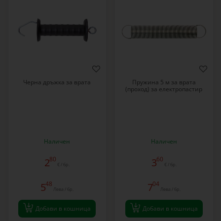
Черна дръжка за врата
Пружина 5 м за врата
(проход) за електропастир
Наличен
Наличен
80
60
2
3
€ / бр.
€ / бр.
48
04
5
7
Лева / бр.
Лева / бр.
Добави в кошница
Добави в кошница