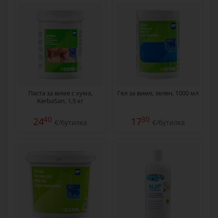
Паста за виме с хума,
Гел за виме, зелен, 1000 мл
KerbaSan, 1,5 кг
40
30
24
17
€/бутилка
€/бутилка