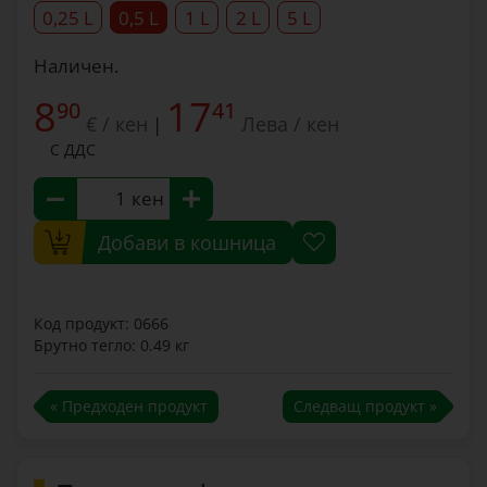
0,25 L
0,5 L
1 L
2 L
5 L
Наличен.
8
17
90
41
€ / кен
Лева / кен
|
С ДДС
кен
Добави в кошница
Код продукт: 0666
Брутно тегло: 0.49 кг
« Предходен продукт
Следващ продукт »