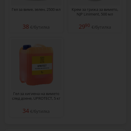
Гел за виме, зелен, 2500 мл
Крем за грижа за вимето,
NJP Liniment, 500 мл
90
38
29
€/бутилка
€/бутилка
Гел за хигиена на вимето
след доене, UPROTECT, 5 кг
34
€/бутилка