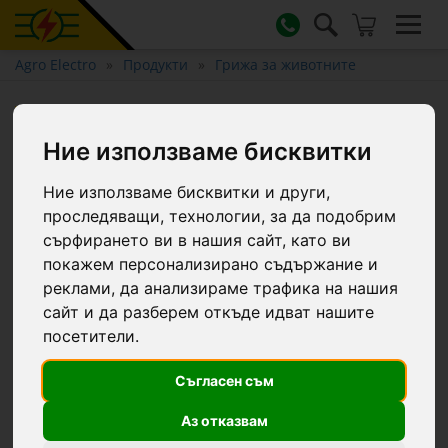
Agro Electro
Продукти
Грижа за животните
Крем за виме Eutra, 500 мл ::
0,5 L
Ние използваме бисквитки
Ние използваме бисквитки и други,
проследяващи, технологии, за да подобрим
сърфирането ви в нашия сайт, като ви
покажем персонализирано съдържание и
реклами, да анализираме трафика на нашия
сайт и да разберем откъде идват нашите
посетители.
Съгласен съм
Аз отказвам