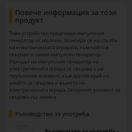
Повече информация за този
продукт
Това устройство предпазва импулсния
генератор от мълнии. Монтира се на стълба
на електрическата оградата, към който е
свързан и самия импулсен генератор.
Изходът на импулсния генератор на
електрическата ограда се свързва към
пружинния елемент, към другия край на
коойто се свързва и въжето на
електрическата ограда. Опорният елемент се
свързва със земята.
Ръководство за употреба
Ръководство за употреба –