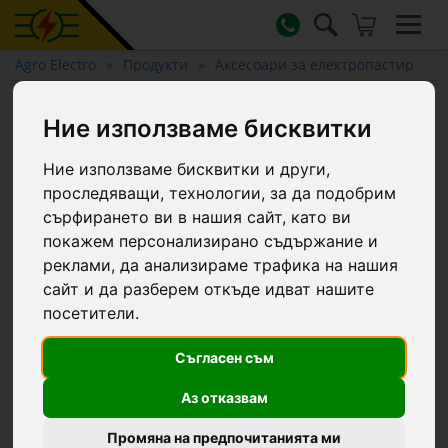
Agro Electro
Продукти
Аксесоари за електропастир
Мълниезащита за
Ние използваме бисквитки
електропастири
Ние използваме бисквитки и други,
проследяващи, технологии, за да подобрим
сърфирането ви в нашия сайт, като ви
покажем персонализирано съдържание и
реклами, да анализираме трафика на нашия
сайт и да разберем откъде идват нашите
посетители.
Съгласен съм
Аз отказвам
Промяна на предпочитанията ми