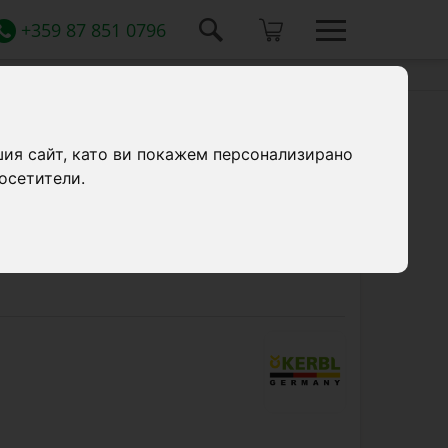
+359 87 851 0796
шия сайт, като ви покажем персонализирано
осетители.
аботен от найлон и подсилен с кожа, с
анизирана метална катарама и D-образна
едневна употреба във фермата, в червен