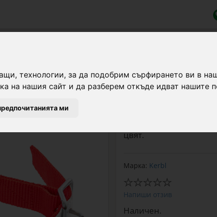
ни
, 60 см
ащи, технологии, за да подобрим сърфирането ви в на
а на нашия сайт и да разберем откъде идват нашите п
Нашийник за овце, изр
предпочитанията ми
дължина 60 см. С галв
халка, подходящ за еж
цвят.
Марка:
Kerbl
Напиши отзив
Наличен.