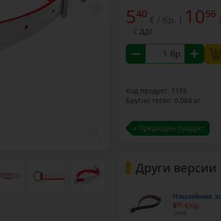
5
10
40
56
€ / бр.
|
С ДДС
бр.
Код продукт: 1155
Брутно тегло: 0.084 кг
« Предходен продукт
Други версии
Нашийник за 
5
80
€/бр.
1946