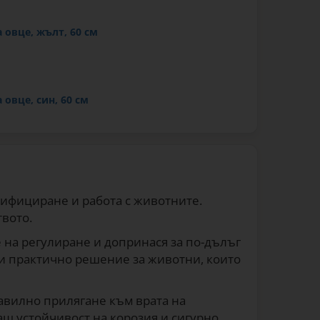
овце, жълт, 60 см
овце, син, 60 см
овце, зелен, 60 см
ифициране и работа с животните.
вото.
 на регулиране и допринася за по-дълъг
ви практично решение за животни, които
равилно прилягане към врата на
ащ устойчивост на корозия и сигурно