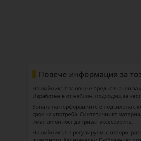
Повече информация за то
Нашийникът за овце е предназначен за 
Изработен е от найлон, подходящ за чес
Зоната на перфорациите е подсилена с к
срок на употреба. Синтетичният материа
имат склонност да гризат аксесоарите.
Нашийникът е регулируем, с отвори, раз
животното. Катарамата и D-образният пр