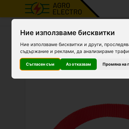
Agro Electro
Продукти
Усмиряване на живот
Ние използваме бисквитки
Нашийник за овце, червен
Ние използваме бисквитки и други, проследяв
съдържание и реклами, да анализираме трафик
Съгласен съм
Аз отказвам
Промяна на 