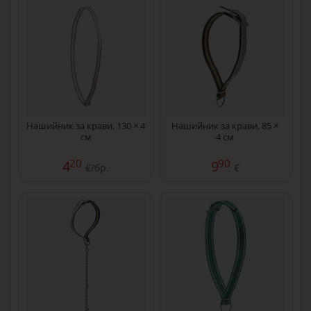
Нашийник за крави, 130 × 4
Нашийник за крави, 85 ×
см
4 см
20
90
4
9
€/бр.
€