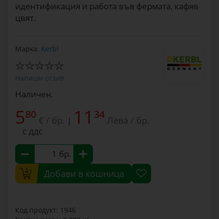
идентификация и работа във фермата, кафяв
цвят.
Марка:
Kerbl
Напиши отзив
Наличен.
5
11
80
34
€ / бр.
Лева / бр.
|
С ДДС
бр.
Добави в кошница
Код продукт: 1946