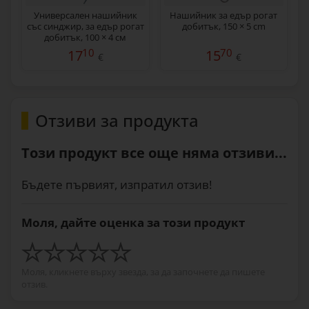
Универсален нашийник
Нашийник за едър рогат
със синджир, за едър рогат
добитък, 150 × 5 cm
добитък, 100 × 4 см
10
70
17
15
€
€
Отзиви за продукта
Този продукт все още няма отзиви...
Бъдете първият, изпратил отзив!
Моля, дайте оценка за този продукт
Моля, кликнете върху звезда, за да започнете да пишете
отзив.