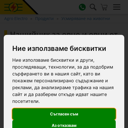
Agro Electro
Продукти
Усмиряване на животни
Нашийник за овце и овни от
естествена кожа, 65 см
Ние използваме бисквитки
Ние използваме бисквитки и други,
проследяващи, технологии, за да подобрим
сърфирането ви в нашия сайт, като ви
покажем персонализирано съдържание и
реклами, да анализираме трафика на нашия
сайт и да разберем откъде идват нашите
посетители.
Съгласен съм
Аз отказвам