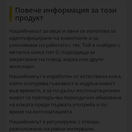
Повече информация за този
Нашийник за овце, зелен, 60 см
5
40
€/бр.
продукт
1157
Нашийникът за овце и овни се използва за
идентифициране на животните и за
улесняване на работата с тях. Той е снабден с
метална халка тип D, подходяща за
закрепване на повод, марка или други
аксесоари.
Нашийникът е изработен от естествена кожа,
която осигурява гъвкавост и издръжливост
във времето, а за по-дълъг експлоатационен
живот се препоръчва периодично обмазване
на кожата преди първата употреба и по
време на експлоатацията.
Нашийникът е регулируем, с отвори,
разположени на равни интервали.