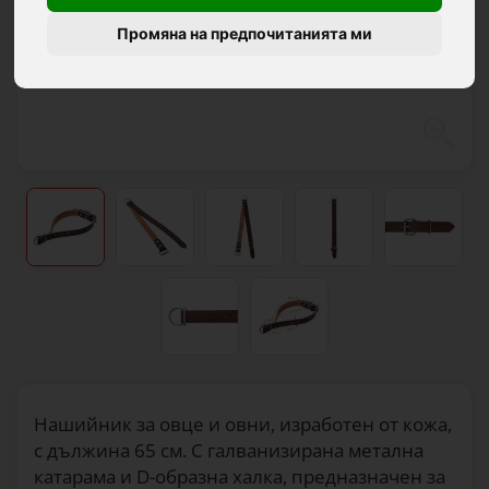
Промяна на предпочитанията ми
Нашийник за овце и овни, изработен от кожа,
с дължина 65 см. С галванизирана метална
катарама и D-образна халка, предназначен за