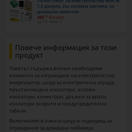
Пълен пакет за електропастир 4000 м,
7,2 джаула, със соларна система, за
домашни животни
495
76
€/пакет
cd-72-4000-s
Повече информация за този
продукт
Пакетът съдържа всички необходими
елементи за изграждане на електропастир:
енергизатор, шнур за електрическа ограда,
пръстеновидни изолатори, ъглови
изолатори, конектори, дръжки за врати,
изолатори за врати и предупредителни
табели.
Включеният в пакета шнур е подходящ за
ограждения за домашни любимци.