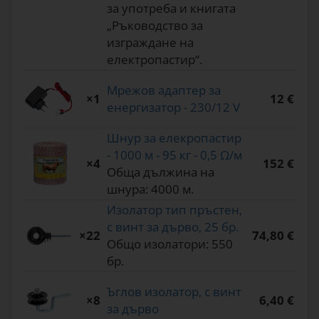
за употреба и книгата
„Ръководство за
изграждане на
електропастир“.
Мрежов адаптер за
×1
12 €
енергизатор - 230/12 V
Шнур за елекропастир
- 1000 м - 95 кг - 0,5 Ω/м
×4
152 €
Обща дължина на
шнура: 4000 м.
Изолатор тип пръстен,
с винт за дърво, 25 бр.
×22
74,80 €
Общо изолатори: 550
бр.
Ъглов изолатор, с винт
×8
6,40 €
за дърво