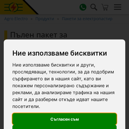
Agro Electro
Продукти
Пакети за електропастир
Пълен пакет за
електропастир 4000 м, 7,2
джаула, 230 V, за домашни
Ние използваме бисквитки
животни :: 4000 m
Ние използваме бисквитки и други,
проследяващи, технологии, за да подобрим
сърфирането ви в нашия сайт, като ви
-11.6 €
покажем персонализирано съдържание и
реклами, да анализираме трафика на нашия
сайт и да разберем откъде идват нашите
посетители.
Съгласен съм