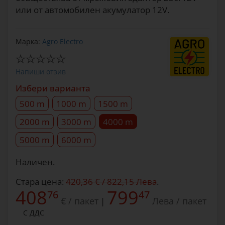
или от автомобилен акумулатор 12V.
Марка:
Agro Electro
Напиши отзив
Избери варианта
500 m
1000 m
1500 m
2000 m
3000 m
4000 m
5000 m
6000 m
Наличен.
Стара цена:
420,36 € / 822,15 Лева
.
408
799
76
47
€ / пакет
Лева / пакет
|
С ДДС