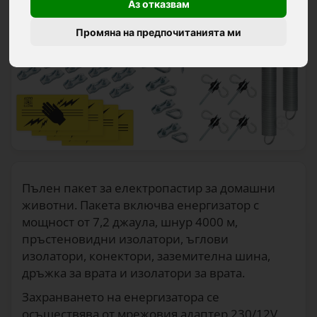
Аз отказвам
Промяна на предпочитанията ми
Пълен пакет за електропастир за домашни
животни. Пакета включва енергизатор с
мощност от 7,2 джаула, шнур 4000 м,
пръстеновидни изолатори, ъглови
изолатори, конектори, заземителна шина,
дръжка за врата и изолатори за врата.
Захранването на енергизатора се
осъществява от мрежовия адаптер 230/12V