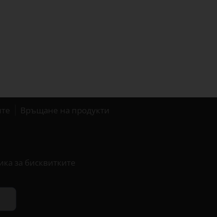
ите
Връщане на продукти
ика за бисквитките