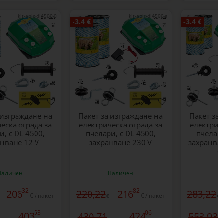
kit-apic-dl4500-0
kit-apic-dl4500-a
-3.4 €
-3.4 €
 изграждане на
Пакет за изграждане на
Пакет з
еска ограда за
електрическа ограда за
електри
и, с DL 4500,
пчелари, с DL 4500,
пчела
анване 12 V
захранване 230 V
захранв
Наличен
Наличен
32
82
206
220,22
216
283,22
€ / пакет
€ / пакет
€
53
06
403
424
430,71
553,93