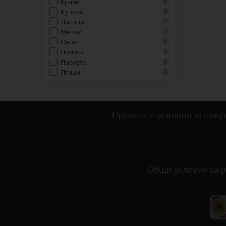
6
Крави
8
Кучета
4
Лисици
7
Мечки
6
Овце
6
Понита
6
Прасета
8
Птици
Правила и условия за поку
Общи условия за р