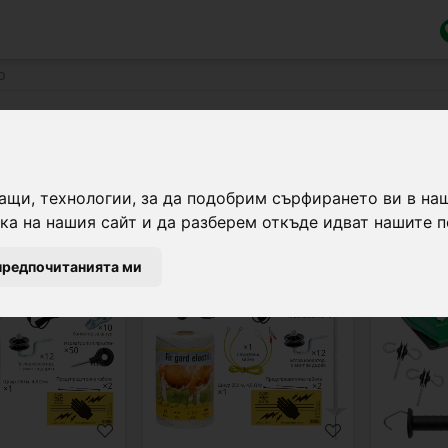
р
ащи, технологии, за да подобрим сърфирането ви в на
а на нашия сайт и да разберем откъде идват нашите п
kit-canis-a
kit-canis-b
-5.5 €
предпочитанията ми