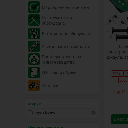
Маркиране на животни
Инструменти и
оборудване
Ветеринарно оборудване
Усмиряване на животни
Базо
електропа
джаула, з
Принадлежности за
животновъдство
Облекло и обувки
500 m
1
5000
Играчки
12
139
..
Марки
15
Agro Electro
Вижте 
Ценови диапазон