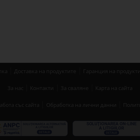
пка
Доставка на продуктите
Гаранция на продукт
За нас
Контакти
За сваляне
Карта на сайта
абота със сайта
Обработка на лични данни
Полит