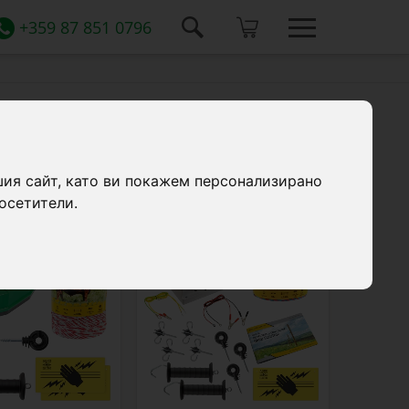
+359 87 851 0796
15 продукти
шия сайт, като ви покажем персонализирано
осетители.
bd-32-250
bd-41-250-0
Ново