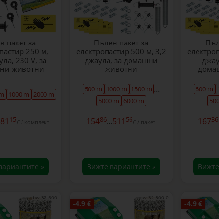
в пакет за
Пълен пакет за
Пъл
пастир 250 м,
електропастир 500 м, 3,2
електроп
ула, 230 V, за
джаула, за домашни
джау
ни животни
животни
дома
...
500 m
1000 m
1500 m
500 m
 m
1000 m
2000 m
5000 m
6000 m
50
15
86
56
36
181
154
...
511
167
€ / комплект
€ / пакет
вариантите »
Вижте вариантите »
Вижте
bw-32-500
cw-32-500-0
-4.9 €
-4.9 €