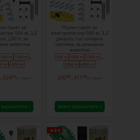
ен пакет за
Пълен пакет за
астир 500 м, 3,2
електропастир 500 м, 3,2
ла, 230 V, за
джаула, със соларна
шни животни
система, за домашни
животни
...
...
1000 m
1500 m
500 m
1000 m
1500 m
00 m
6000 m
5000 m
6000 m
06
36
06
...
524
230
...
611
€ / пакет
€ / пакет
 вариантите »
Вижте вариантите »
cw-32-500-a
cw-32-500-s
-4.9 €