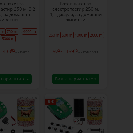
ов пакет за
Базов пакет за
астир 250 м, 3,2
електропастир 250 м,
а, за домашни
4,1 джаула, за домашни
животни
животни
...
 m
750 m
4000 m
250 m
500 m
1000 m
2000 m
5000 m
82
25
15
...
433
92
...
169
€ / пакет
€ / комплект
 вариантите »
Вижте вариантите »
cd-32-500-a
cd-32-500-s
-5 €