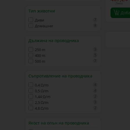
Лева
Тип животни
Доб
7
Диви
8
Домашни
Дължина на проводника
3
250 m
5
400 m
7
500 m
Съпротивление на проводника
4
0,4 Ω/m
4
0,5 Ω/m
2
1,44 Ω/m
3
2,3 Ω/m
2
4,8 Ω/m
Якост на опън на проводника