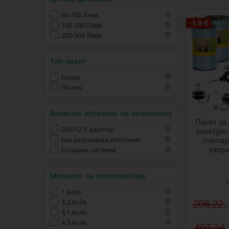
1
60-100 Лева
-1.9 €
9
100-200 Лева
5
200-300 Лева
Тип пакет
4
Базов
8
Пълен
Включен източник на захранване
Пакет за
6
230/12 V адаптер
електрич
6
Без захранващ източник
пчелар
захр
3
Соларна система
Мощност на енергизатора
2
1 Joule
8
208,22
3,2 Joule
€
2
4,1 Joule
3
4,5 Joule
407,24