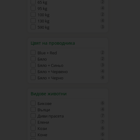
2
65 kg
4
95 kg
2
100 kg
4
130 kg
3
590 kg
Цвят на проводника
2
Blue + Red
2
Бяло
3
Бяло + Синьо
4
Бяло + Червено
4
Бяло + Черно
Видове животни
6
Бикове
4
Вълци
7
Диви прасета
7
Елени
6
Кози
6
Коне