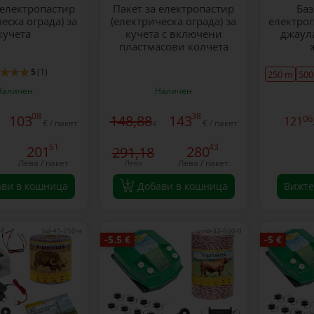
 електропастир
Пакет за електропастир
Баз
еска ограда) за
(електрическа ограда) за
електроп
кучета
кучета с включени
джаул
пластмасови колчета
5
(1)
250 m
500
Наличен
Наличен
08
38
103
148,88
143
06
121
€ / пакет
€ / пакет
€
61
43
201
280
291,18
Лева / пакет
Лева / пакет
Лева
ави в кошница
Добави в кошница
Вижте
bd-41-250-a
cd-32-500-0
-5.5 €
-5 €