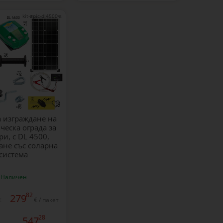
kit-apic-dl4500-s
а изграждане на
ческа ограда за
ри, с DL 4500,
ане със соларна
система
Наличен
82
279
€ / пакет
€
28
547