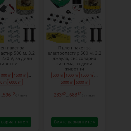
ен пакет за
Пълен пакет за
астир 500 м, 3,2
електропастир 500 м, 3,2
 230 V, за диви
джаула, със соларна
животни
система, за диви
животни
...
...
1000 m
1500 m
500 m
1000 m
1500 m
00 m
6000 m
5000 m
6000 m
12
42
12
...
596
233
...
683
€ / пакет
€ / пакет
 вариантите »
Вижте вариантите »