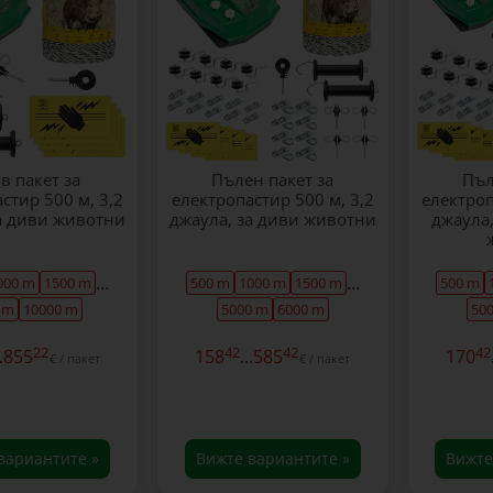
в пакет за
Пълен пакет за
Пъл
стир 500 м, 3,2
електропастир 500 м, 3,2
електроп
а диви животни
джаула, за диви животни
джаула,
...
...
000 m
1500 m
500 m
1000 m
1500 m
500 m
 m
10000 m
5000 m
6000 m
50
22
42
42
42
.
855
158
...
585
170
€ / пакет
€ / пакет
вариантите »
Вижте вариантите »
Вижте