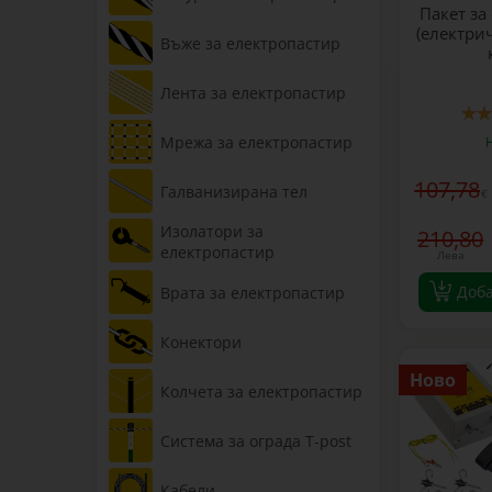
Пакет за
(електрич
Въже за електропастир
Лента за електропастир
Мрежа за електропастир
107,78
Галванизирана тел
€
Изолатори за
210,80
електропастир
Лева
Доб
Врата за електропастир
Конектори
Ново
Колчета за електропастир
Система за ограда T-post
Кабели