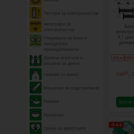
Тестери за електропастир
Аксесоари за
Базо
електропастир
електро
4,1 джа
Покривала за бали и
домаш
земеделски
принадлежности
Доилни агрегати и
250 m
500
машини за доене
25
104
...
Гюмове за мляко
Машинки за подстригване
Поилки
Вижте 
Хранилки
-5.4 €
Грижа за животните