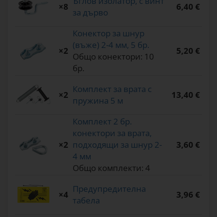
Ъглов изолатор, с винт
×8
6,40 €
за дърво
Конектор за шнур
(въже) 2-4 мм, 5 бр.
×2
5,20 €
Общо конектори: 10
бр.
Комплект за врата с
×2
13,40 €
пружина 5 м
Комплект 2 бр.
конектори за врата,
×2
подходящи за шнур 2-
3,60 €
4 мм
Общо комплекти: 4
Предупредителна
×4
3,96 €
табела