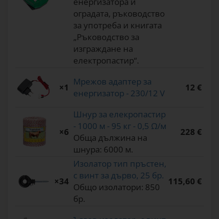
енергизатора и
оградата, ръководство
за употреба и книгата
„Ръководство за
изграждане на
електропастир“.
Мрежов адаптер за
×1
12 €
енергизатор - 230/12 V
Шнур за елекропастир
- 1000 м - 95 кг - 0,5 Ω/м
×6
228 €
Обща дължина на
шнура: 6000 м.
Изолатор тип пръстен,
с винт за дърво, 25 бр.
×34
115,60 €
Общо изолатори: 850
бр.