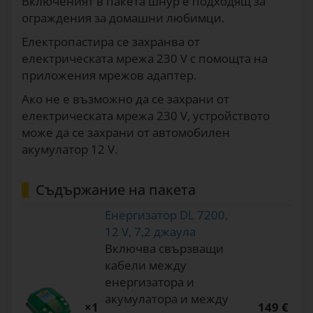
Включеният в пакета шнур е подходящ за
ограждения за домашни любимци.
Електропастира се захранва от
електрическата мрежа 230 V с помощта на
приложения мрежов адаптер.
Ако не е възможно да се захрани от
електрическата мрежа 230 V, устройството
може да се захрани от автомобилен
акумулатор 12 V.
Съдържание на пакета
Енергизатор DL 7200,
12 V, 7,2 джаула
Включва свързващи
кабели между
енергизатора и
акумулатора и между
×1
149 €