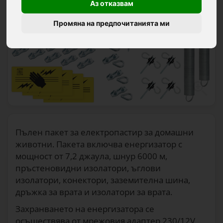
Аз отказвам
Промяна на предпочитанията ми
Пълен пакет за електропастир за домашни
животни. Пакета включва енергизатор с
мощност от 7,2 джаула, шнур 6000 м,
пръстеновидни изолатори, ъглови
изолатори, конектори, заземителна шина,
дръжка за врата и изолатори за врата.
Захранването на енергизатора се
осъществява от мрежовия адаптер 230/12V