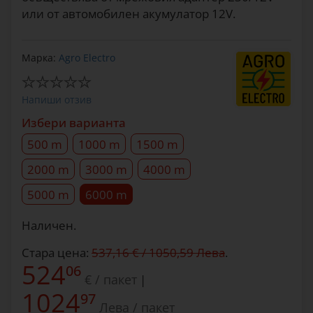
или от автомобилен акумулатор 12V.
Марка:
Agro Electro
Напиши отзив
Избери варианта
500 m
1000 m
1500 m
2000 m
3000 m
4000 m
5000 m
6000 m
Наличен.
Стара цена:
537,16 € / 1050,59 Лева
.
524
06
€ / пакет
|
1024
97
Лева / пакет