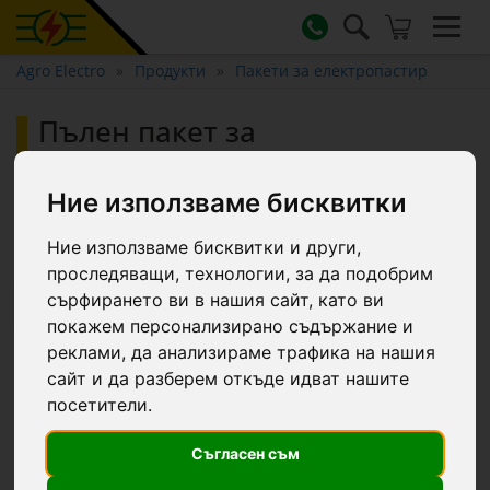
Agro Electro
Продукти
Пакети за електропастир
Пълен пакет за
електропастир 6000 м, 7,2
джаула, 230 V, за домашни
Ние използваме бисквитки
животни :: 6000 m
Ние използваме бисквитки и други,
проследяващи, технологии, за да подобрим
сърфирането ви в нашия сайт, като ви
-13.1 €
покажем персонализирано съдържание и
реклами, да анализираме трафика на нашия
сайт и да разберем откъде идват нашите
посетители.
Съгласен съм