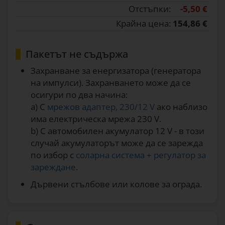
Отстъпки:
-5,50 €
Крайна цена:
154,86 €
Пакетът не съдържа
Захранване за енергизатора (генератора
на импулси). Захранването може да се
осигури по два начина:
a) С
мрежов адаптер, 230/12 V
ако наблизо
има електрическа мрежа 230 V.
b) С автомобилен акумулатор 12 V - в този
случай акумулаторът може да се зарежда
по избор с
соларна система + регулатор за
зареждане
.
Дървени стълбове или колове за ограда.