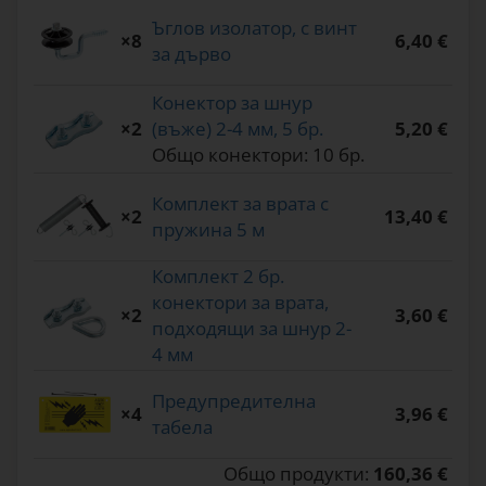
Ъглов изолатор, с винт
×8
6,40 €
за дърво
Конектор за шнур
×2
(въже) 2-4 мм, 5 бр.
5,20 €
Общо конектори: 10 бр.
Комплект за врата с
×2
13,40 €
пружина 5 м
Комплект 2 бр.
конектори за врата,
×2
3,60 €
подходящи за шнур 2-
4 мм
Предупредителна
×4
3,96 €
табела
Общо продукти:
160,36 €