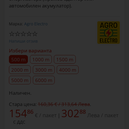
автомобилен акумулатор).
Марка:
Agro Electro
Напиши отзив
Избери варианта
500 m
1000 m
1500 m
2000 m
3000 m
4000 m
5000 m
6000 m
Наличен.
Стара цена:
160,36 € / 313,64 Лева
.
154
302
86
88
€ / пакет
Лева / пакет
|
С ДДС