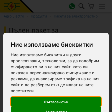
Agro Electro
Продукти
Пакети за електропастир
Пълен пакет за
електропастир 500 м, 3,2
джаула, за домашни животни
Ние използваме бисквитки
:: 500 m
Ние използваме бисквитки и други,
проследяващи, технологии, за да подобрим
сърфирането ви в нашия сайт, като ви
-5.5 €
покажем персонализирано съдържание и
реклами, да анализираме трафика на нашия
сайт и да разберем откъде идват нашите
посетители.
Съгласен съм
Аз отказвам