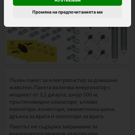
Промяна на предпочитанията ми
Пълен пакет за електропастир за домашни
животни. Пакета включва енергизатор с
мощност от 3,2 джаула, шнур 500 м,
пръстеновидни изолатори, ъглови
изолатори, конектори, заземителна шина,
дръжка за врата и изолатори за врата.
Пакетът не съдържа захранване за
енергизатора (мрежов адаптер или