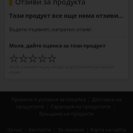
Отзиви за продукта
Този продукт все още няма отзиви...
Бъдете първият, изпратил отзив!
Моля, дайте оценка за този продукт
Моля, кликнете върху звезда, за да започнете да пишете
отзив.
Правила и условия за покупка
Доставка на
продуктите
Гаранция на продуктите
Връщане на продукти
За нас
Контакти
За сваляне
Карта на сайта