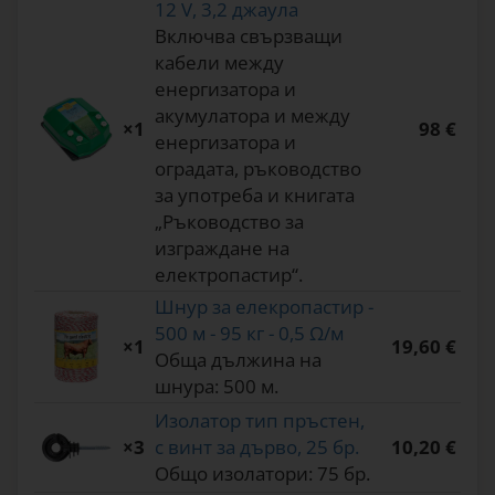
12 V, 3,2 джаула
Включва свързващи
кабели между
енергизатора и
акумулатора и между
×1
98 €
енергизатора и
оградата, ръководство
за употреба и книгата
„Ръководство за
изграждане на
електропастир“.
Шнур за елекропастир -
500 м - 95 кг - 0,5 Ω/м
×1
19,60 €
Обща дължина на
шнура: 500 м.
Изолатор тип пръстен,
×3
с винт за дърво, 25 бр.
10,20 €
Общо изолатори: 75 бр.