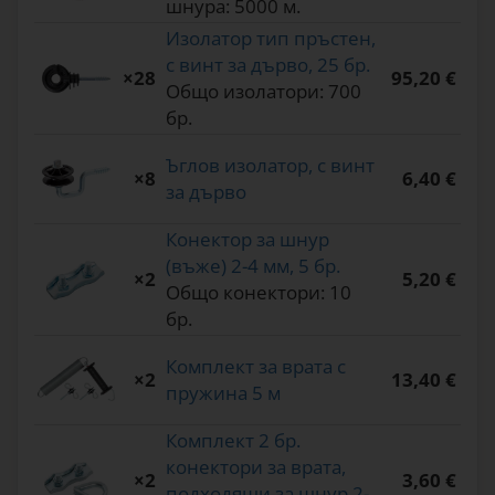
шнура: 5000 м.
Изолатор тип пръстен,
с винт за дърво, 25 бр.
×28
95,20 €
Общо изолатори: 700
бр.
Ъглов изолатор, с винт
×8
6,40 €
за дърво
Конектор за шнур
(въже) 2-4 мм, 5 бр.
×2
5,20 €
Общо конектори: 10
бр.
Комплект за врата с
×2
13,40 €
пружина 5 м
Комплект 2 бр.
конектори за врата,
×2
3,60 €
подходящи за шнур 2-