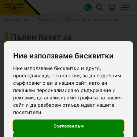
Agro Electro
Продукти
Пакети за електропастир
Пълен пакет за
електропастир 5000 м, 7,2
джаула, за домашни животни
Ние използваме бисквитки
:: 5000 m
Ние използваме бисквитки и други,
проследяващи, технологии, за да подобрим
сърфирането ви в нашия сайт, като ви
-12.1 €
покажем персонализирано съдържание и
реклами, да анализираме трафика на нашия
сайт и да разберем откъде идват нашите
посетители.
Съгласен съм