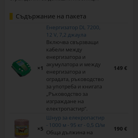
Съдържание на пакета
Енергизатор DL 7200,
12 V, 7,2 джаула
Включва свързващи
кабели между
енергизатора и
акумулатора и между
×1
149 €
енергизатора и
оградата, ръководство
за употреба и книгата
„Ръководство за
изграждане на
електропастир“.
Шнур за елекропастир
- 1000 м - 95 кг - 0,5 Ω/м
×5
190 €
Обща дължина на