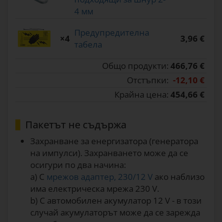
4 мм
Предупредителна
×4
3,96 €
табела
Общо продукти:
466,76 €
Отстъпки:
-12,10 €
Крайна цена:
454,66 €
Пакетът не съдържа
Захранване за енергизатора (генератора
на импулси). Захранването може да се
осигури по два начина:
a) С
мрежов адаптер, 230/12 V
ако наблизо
има електрическа мрежа 230 V.
b) С автомобилен акумулатор 12 V - в този
случай акумулаторът може да се зарежда