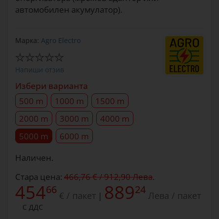
автомобилен акумулатор).
Марка:
Agro Electro
Напиши отзив
Избери варианта
500 m
1000 m
1500 m
2000 m
3000 m
4000 m
5000 m
6000 m
Наличен.
Стара цена:
466,76 € / 912,90 Лева
.
454
889
66
24
€ / пакет
Лева / пакет
|
С ДДС