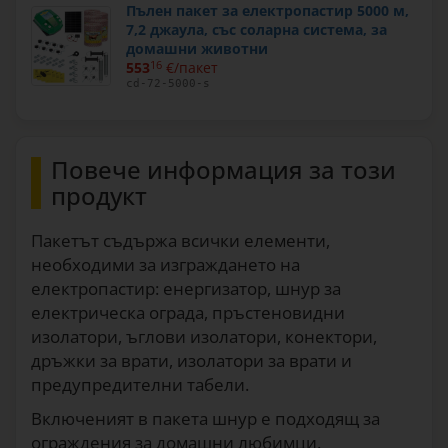
Пълен пакет за електропастир 5000 м,
7,2 джаула, със соларна система, за
домашни животни
553
16
€/пакет
cd-72-5000-s
Повече информация за този
продукт
Пакетът съдържа всички елементи,
необходими за изграждането на
електропастир: енергизатор, шнур за
електрическа ограда, пръстеновидни
изолатори, ъглови изолатори, конектори,
дръжки за врати, изолатори за врати и
предупредителни табели.
Включеният в пакета шнур е подходящ за
ограждения за домашни любимци.