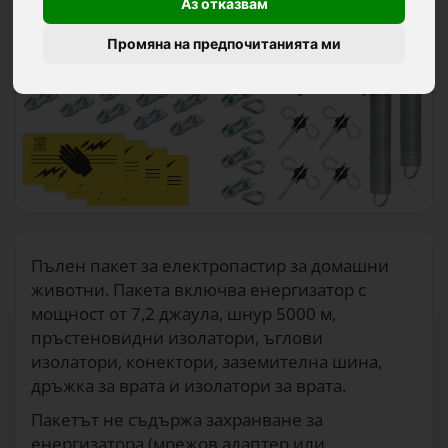
Аз отказвам
Промяна на предпочитанията ми
Пълен пакет за електропастир за домашни
животни. Пакета включва енергизатор с
мощност от 7,2 джаула, шнур 5000 м,
пръстеновидни изолатори, ъглови
изолатори, конектори, заземителна шина,
дръжка за врата и изолатори за врата.
Пакетът не съдържа захранване за
енергизатора (мрежов адаптер или