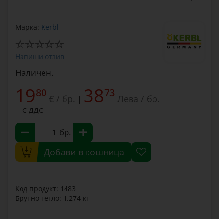
Марка:
Kerbl
Напиши отзив
Наличен.
19
38
80
73
€ / бр.
Лева / бр.
|
С ДДС
бр.
Добави в кошница
Код продукт: 1483
Брутно тегло: 1.274 кг