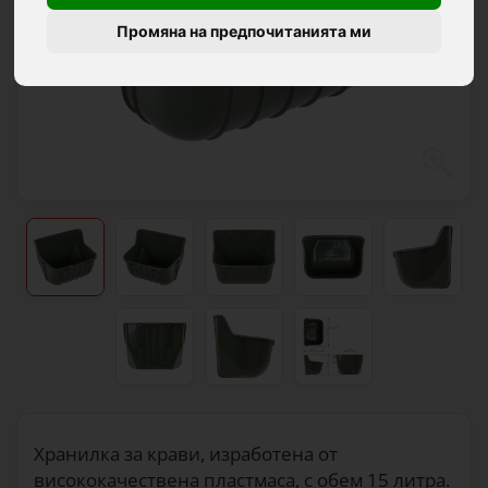
Промяна на предпочитанията ми
Хранилка за крави, изработена от
висококачествена пластмаса, с обем 15 литра.