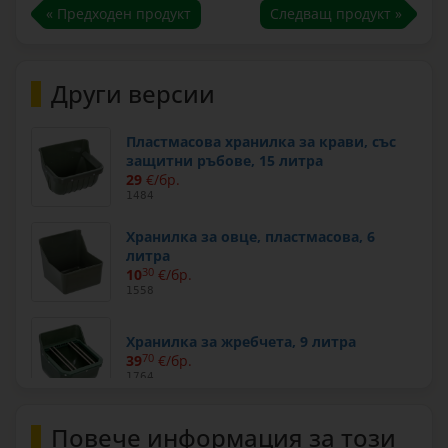
« Предходен продукт
Следващ продукт »
Други версии
Пластмасова хранилка за крави, със
защитни ръбове, 15 литра
29
€/бр.
1484
Хранилка за овце, пластмасова, 6
литра
10
30
€/бр.
1558
Хранилка за жребчета, 9 литра
39
70
€/бр.
1764
Повече информация за този