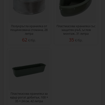
Полукръгла хранилка от
Пластмасова хранилка със
поцинкована стомана, 28
защитен ръб, ъглов
литра
монтаж, 31 литра
62
35
€/бр.
€/бр.
Пластмасовa хранилка за
едър рогат добитък, 100 ×
35 × 24 см, 42 литра