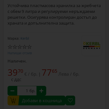
Устойчива пластмасова хранилка за жребчета
с обем 9 литра и регулируеми неръждаеми
решетки. Осигурява контролиран достъп до
храната и допълнителна защита.
Марка:
Kerbl
Напиши отзив
Наличен.
39
77
70
65
€ / бр.
Лева / бр.
|
С ДДС
бр.
Добави в кошница