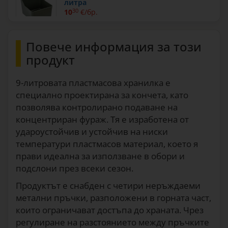
литра
10
30
€/бр.
1558
Повече информация за този
продукт
9-литровата пластмасова хранилка е
специално проектирана за кончета, като
позволява контролирано подаване на
концентриран фураж. Тя е изработена от
удароустойчив и устойчив на ниски
температури пластмасов материал, което я
прави идеална за използване в обори и
подслони през всеки сезон.
Продуктът е снабден с четири неръждаеми
метални пръчки, разположени в горната част,
които ограничават достъпа до храната. Чрез
регулиране на разстоянието между пръчките