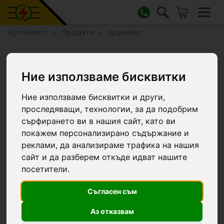
Agro Electro
Продукти
Хранилки
Хранилка за жребчета, 9
литра
Ние използваме бисквитки
Ние използваме бисквитки и други,
проследяващи, технологии, за да подобрим
сърфирането ви в нашия сайт, като ви
покажем персонализирано съдържание и
реклами, да анализираме трафика на нашия
сайт и да разберем откъде идват нашите
посетители.
Съгласен съм
Аз отказвам