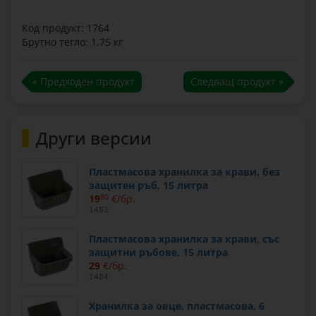
Код продукт: 1764
Брутно тегло: 1.75 кг
« Предходен продукт
Следващ продукт »
Други версии
Пластмасова хранилка за крави, без
защитен ръб, 15 литра
19
80
€/бр.
1483
Пластмасова хранилка за крави, със
защитни ръбове, 15 литра
29
€/бр.
1484
Хранилка за овце, пластмасова, 6