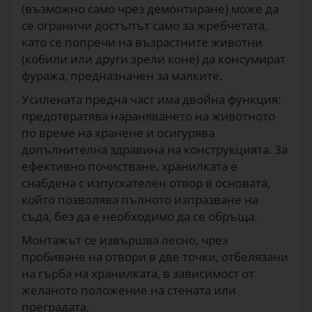
(възможно само чрез демонтиране) може да
се ограничи достъпът само за жребчетата,
като се попречи на възрастните животни
(кобили или други зрели коне) да консумират
фуража, предназначен за малките.
Усилената предна част има двойна функция:
предотвратява нараняването на животното
по време на хранене и осигурява
допълнителна здравина на конструкцията. За
ефективно почистване, хранилката е
снабдена с изпускателен отвор в основата,
който позволява пълното изпразване на
съда, без да е необходимо да се обръща.
Монтажът се извършва лесно, чрез
пробиване на отвори в две точки, отбелязани
на гърба на хранилката, в зависимост от
желаното положение на стената или
преградата.