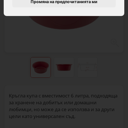
Промяна на предпочитанията ми
Кръгла купа с вместимост 6 литра, подходяща
за хранене на добитък или домашни
любимци, но може да се използва и за други
цели като универсален съд.