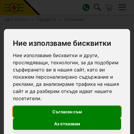
Agro Electro
Продукти
Хранилки
Пластмасова купа за хранене
на едър рогат добитък,
Ние използваме бисквитки
розова, 6 литра
Ние използваме бисквитки и други,
проследяващи, технологии, за да подобрим
сърфирането ви в нашия сайт, като ви
покажем персонализирано съдържание и
реклами, да анализираме трафика на нашия
сайт и да разберем откъде идват нашите
посетители.
Съгласен съм
Аз отказвам