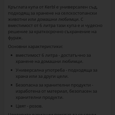
1115
Кръглата купа от Kerbl е универсален съд,
подходящ за хранене на селскостопански
животни или домашни любимци. С
вместимост от 6 литра тази купа е и чудесно
решение за краткосрочно съхранение на
фураж.
Основни характеристики:
вместимост 6 литра - достатъчно за
хранене на домашни любимци.
Универсална употреба - подходяща за
храна или за други цели.
Безопасна за хранителни продукти -
изработена от материал, безопасен за
хранителни продукти.
Цвят - розов.
Цветовите вариации помагат да се следи