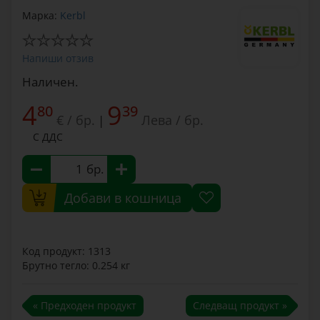
Марка:
Kerbl
Напиши отзив
Наличен.
4
9
80
39
€ / бр.
Лева / бр.
|
С ДДС
бр.
Добави в кошница
Код продукт: 1313
Брутно тегло: 0.254 кг
« Предходен продукт
Следващ продукт »