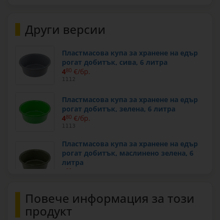
Други версии
Пластмасова купа за хранене на едър
рогат добитък, сива, 6 литра
4
80
€/бр.
1112
Пластмасова купа за хранене на едър
рогат добитък, зелена, 6 литра
4
80
€/бр.
1113
Пластмасова купа за хранене на едър
рогат добитък, маслинено зелена, 6
литра
4
80
€/бр.
1114
Повече информация за този
Пластмасова купа за хранене на едър
рогат добитък, тюркоазена, 6 литра
продукт
4
80
€/бр.