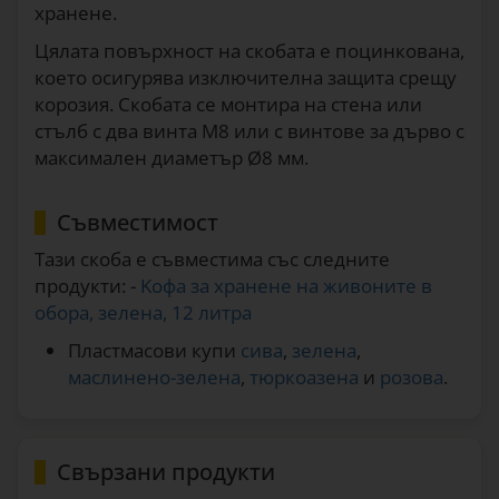
хранене.
Цялата повърхност на скобата е поцинкована,
което осигурява изключителна защита срещу
корозия. Скобата се монтира на стена или
стълб с два винта M8 или с винтове за дърво с
максимален диаметър Ø8 мм.
Съвместимост
Тази скоба е съвместима със следните
продукти: -
Kофа за хранене на живоните в
обора, зелена, 12 литра
Пластмасови купи
сива
,
зелена
,
маслинено-зелена
,
тюркоазена
и
розова
.
Свързани продукти