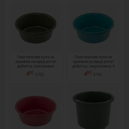
Пластмасова купа за
Пластмасова купа за
хранене на едър рогат
хранене на едър рогат
добитък, маслинено
добитък, тюркоазена, 6
зелена, 6 литра
литра
80
80
4
4
€/бр.
€/бр.