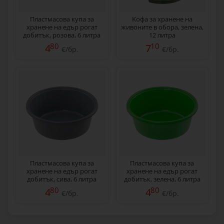
Пластмасова купа за
Kофа за хранене на
хранене на едър рогат
живоните в обора, зелена,
добитък, розова, 6 литра
12 литра
80
10
4
7
€/бр.
€/бр.
Пластмасова купа за
Пластмасова купа за
хранене на едър рогат
хранене на едър рогат
добитък, сива, 6 литра
добитък, зелена, 6 литра
80
80
4
4
€/бр.
€/бр.