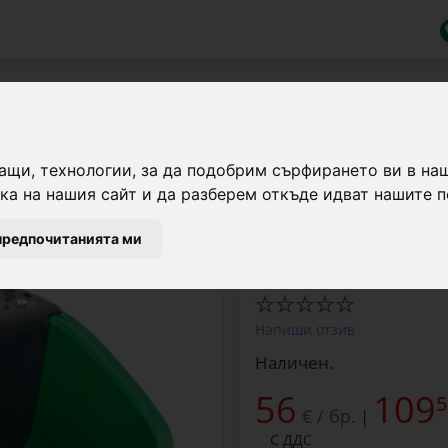
плавък, 5 литра
ащи, технологии, за да подобрим сърфирането ви в на
а на нашия сайт и да разберем откъде идват нашите п
Пластмасова поилка с 
предпочитанията ми
Марка:
Kerbl
Напиши отзив
Наличен.
56
109
5
€ / бр.
|
С ДДС