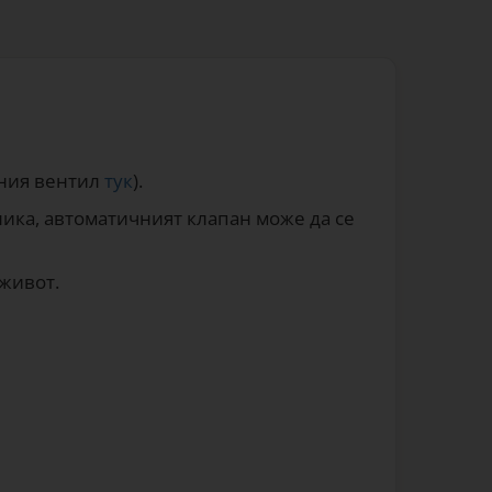
вния вентил
тук
).
ника, автоматичният клапан може да се
 живот.