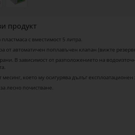
зи продукт
пластмаса с вместимост 5 литра.
ира от автоматичен поплавъчен клапан (вижте резер
трани. В зависимост от разположението на водоизточ
та.
т месинг, което му осигурява дълъг експлоатационен
 за лесно почистване.