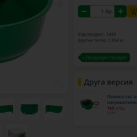
бр.
Код продукт: 1445
Брутно тегло: 1.954 кг
« Предходен продукт
Друга версия
Поилка със з
нагревателен
155
€/бр.
1930