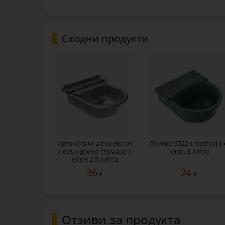
Сходни продукти
Автоматична поилка от
Поилка S522 с постоянн
неръждаема стомана с
ниво, 3 литра
обем 2,5 литра
36
24
€
€
Отзиви за продукта