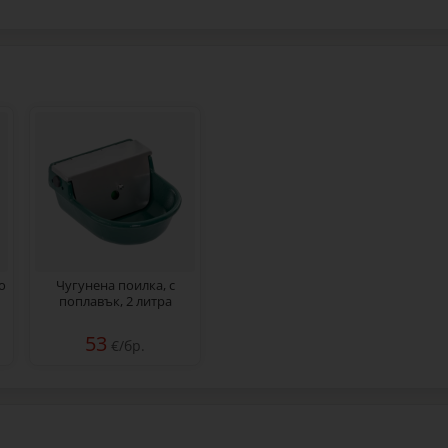
о
Чугунена поилка, с
поплавък, 2 литра
53
€/бр.