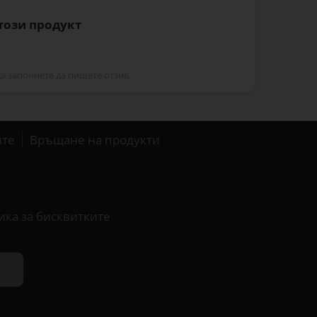
 този продукт
да започнете да пишете отзив.
ите
Връщане на продукти
ика за бисквитките