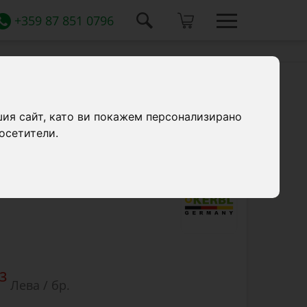
+359 87 851 0796
шия сайт, като ви покажем персонализирано
осетители.
поплавъчен клапан, 5 литра.
3
Лева / бр.