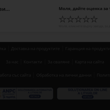
и...
Моля, дайте оценка за
Моля, кликнете върху звезда, за 
пка
Доставка на продуктите
Гаранция на продукт
За нас
Контакти
За сваляне
Карта на сайта
абота със сайта
Обработка на лични данни
Полит