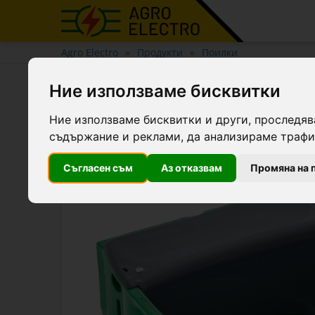
Agro Electro
Продукти
Поилки
Пластмасова поилка, с по
Ние използваме бисквитки
Ние използваме бисквитки и други, проследяв
съдържание и реклами, да анализираме трафик
Съгласен съм
Аз отказвам
Промяна на 