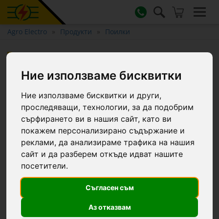
Agro Electro
Продукти
Поилки
Поилка за добитък с
поплавък и бърза връзка за
Ние използваме бисквитки
маркуч, 42 литра
Ние използваме бисквитки и други,
проследяващи, технологии, за да подобрим
сърфирането ви в нашия сайт, като ви
покажем персонализирано съдържание и
реклами, да анализираме трафика на нашия
сайт и да разберем откъде идват нашите
посетители.
Съгласен съм
Аз отказвам