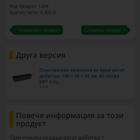
Код продукт: 1209
Брутно тегло: 6.302 кг
« Предходен продукт
Следващ продукт »
Друга версия
Пластмасовa хранилка за едър рогат
добитък, 100 × 35 × 24 см, 42 литра
59
90
€/бр.
1116
Повече информация за този
продукт
Тази поилка за едър рогат добитък с