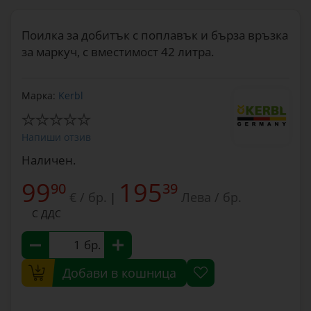
Поилка за добитък с поплавък и бърза връзка
за маркуч, с вместимост 42 литра.
Марка:
Kerbl
Напиши отзив
Наличен.
99
195
90
39
€ / бр.
Лева / бр.
|
С ДДС
бр.
Добави в кошница