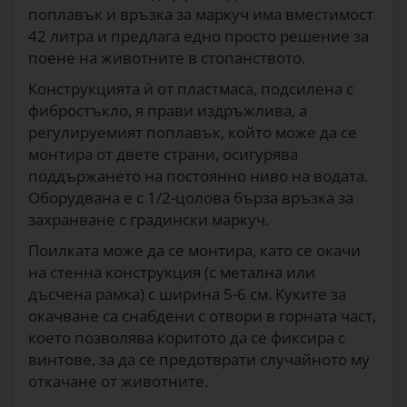
поплавък и връзка за маркуч има вместимост
42 литра и предлага едно просто решение за
поене на животните в стопанството.
Конструкцията ѝ от пластмаса, подсилена с
фибростъкло, я прави издръжлива, а
регулируемият поплавък, който може да се
монтира от двете страни, осигурява
поддържането на постоянно ниво на водата.
Оборудвана е с 1/2-цолова бърза връзка за
захранване с градински маркуч.
Поилката може да се монтира, като се окачи
на стенна конструкция (с метална или
дъсчена рамка) с ширина 5-6 см. Куките за
окачване са снабдени с отвори в горната част,
което позволява коритото да се фиксира с
винтове, за да се предотврати случайното му
откачане от животните.