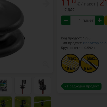
11
2
10
€ / пакет
|
С ДДС
пакет
Код продукт: 1783
Тип продукт:
Изолатор за 
Брутно тегло: 0.592 кг
« Предходен продукт