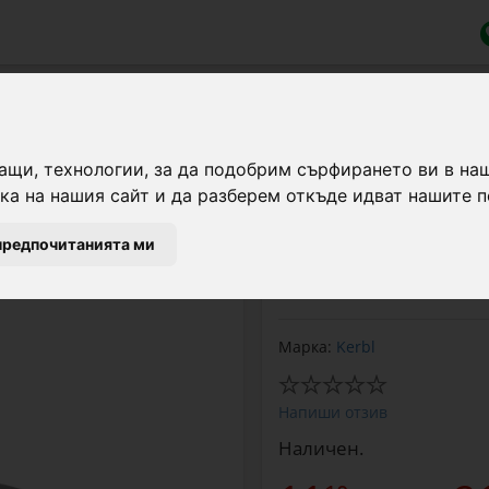
пастир
манено колче за електрическа огра
ащи, технологии, за да подобрим сърфирането ви в на
а на нашия сайт и да разберем откъде идват нашите п
Резервен изолатор, съ
предпочитанията ми
подходящ за електриче
мм. Комплектът съдърж
Марка:
Kerbl
Напиши отзив
Наличен.