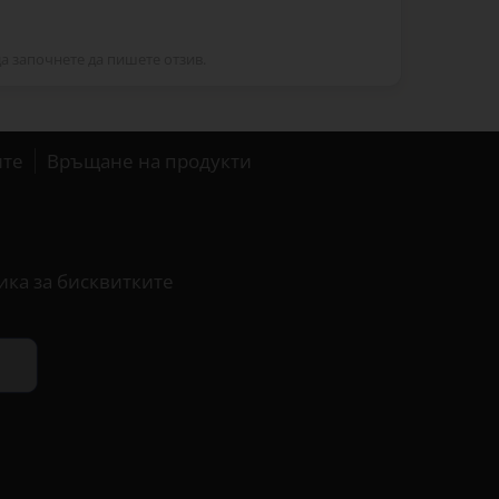
да започнете да пишете отзив.
ите
Връщане на продукти
ика за бисквитките