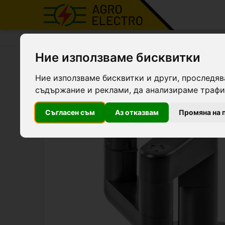
Agro Electro
Продукти
Изолатори за електро
Ние използваме бисквитки
Резервен изолатор за сто
Ние използваме бисквитки и други, проследяв
съдържание и реклами, да анализираме трафик
Съгласен съм
Аз отказвам
Промяна на 