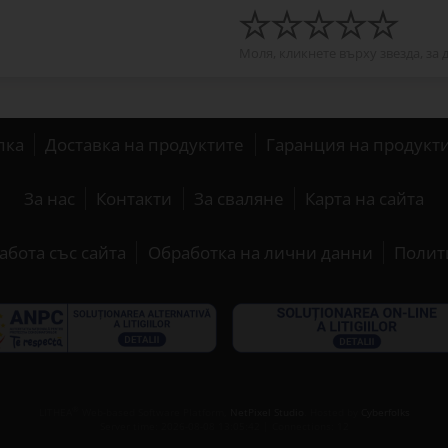
Моля, кликнете върху звезда, за 
пка
Доставка на продуктите
Гаранция на продукт
За нас
Контакти
За сваляне
Карта на сайта
абота със сайта
Обработка на лични данни
Полит
®
LITHEA
Web-based Software Platform,
NetPixel Studio
. Hosted by
Cyberfolks
Server time: 2026-08-08 13:05:42 | Connections: 12