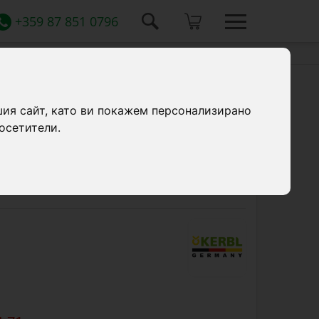
+359 87 851 0796
да, Ø8 мм, 25 бр.
шия сайт, като ви покажем персонализирано
осетители.
вместим с метални колчета Ø8 мм,
ски проводници до 6 мм и ленти до 10
а 25 броя.