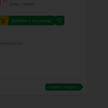
1
71
Лева / пакет
Добави в кошница
електропастир
Следващ продукт »