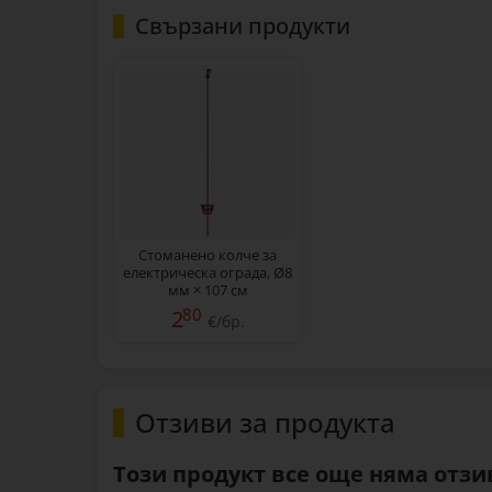
Свързани продукти
Стоманено колче за
електрическа ограда, Ø8
мм × 107 см
80
2
€/бр.
Отзиви за продукта
Този продукт все още няма отзив