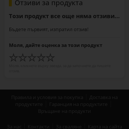
Отзиви за продукта
Този продукт все още няма отзиви...
Бъдете първият, изпратил отзив!
Моля, дайте оценка за този продукт
Моля, кликнете върху звезда, за да започнете да пишете
отзив.
Правила и условия за покупка
Доставка на
продуктите
Гаранция на продуктите
Връщане на продукти
За нас
Контакти
За сваляне
Карта на сайта