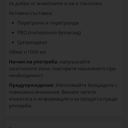
се добре от животните и не е токсичен.
Активни съставки:
Пиретрини и пиретроиди
PBO (пиперонил бутоксид)
Цитриодиол
Обем: ℮1000 мл
Начин на употреба
: напръскайте
засегнатите зони; повторете нанасянето при
необходимост.
Предупреждение
: Използвайте биоцидите с
повишено внимание. Винаги четете
етикетата и информацията за продукта преди
употреба.