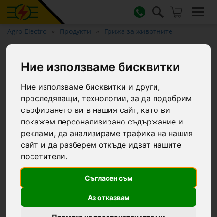
Agro Electro
Продукти
Грижа за животните
Спрей против мухи, CIT
Ние използваме бисквитки
MuscaBlock, 1 литър
Ние използваме бисквитки и други,
проследяващи, технологии, за да подобрим
сърфирането ви в нашия сайт, като ви
покажем персонализирано съдържание и
реклами, да анализираме трафика на нашия
сайт и да разберем откъде идват нашите
посетители.
Съгласен съм
Аз отказвам
Промяна на предпочитанията ми