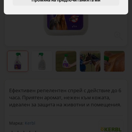
Ефективен репелентен спрей с действие до 6
часа. Приятен аромат, нежен към кожата,
идеален за защита на животни и помещения.
Марка:
Kerbl