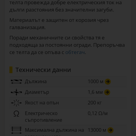
телта провежда добре електрическия ток на
дълги разстояния без значителни загуби.
Материалът е защитен от корозия чрез
галванизация.
Поради механичните си свойства тя е
подходяща за постоянни огради. Препоръчва
се телта да се опъва с
обтегач
.
Технически данни
Дължина
1000 м
Диаметър
1,6 мм
Якост на опън
200 кг
Електрическо
0,12 Ω/м
съпротивление
Максимална дължина на
13000 м