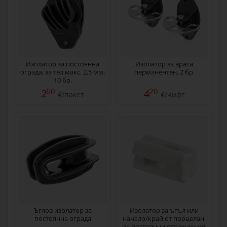
Изолатор за постоянна
Изолатор за врата
ограда, за тел макс. 2,5 мм,
перманентен, 2 бр.
10 бр.
60
20
2
4
€/пакет
€/чифт
Ъглов изолатор за
Изолатор за ъгъл или
постоянна ограда
начало/край от порцелан,
за постоянни ограждения