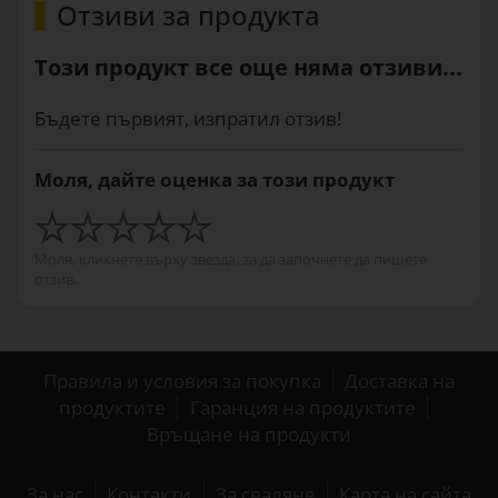
Отзиви за продукта
Този продукт все още няма отзиви...
Бъдете първият, изпратил отзив!
Моля, дайте оценка за този продукт
Моля, кликнете върху звезда, за да започнете да пишете
отзив.
Правила и условия за покупка
Доставка на
продуктите
Гаранция на продуктите
Връщане на продукти
За нас
Контакти
За сваляне
Карта на сайта