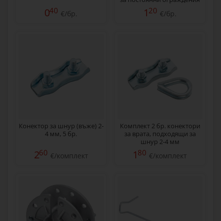
за електропастир
40
20
0
1
€/бр.
€/бр.
Конектор за шнур (въже) 2-
Комплект 2 бр. конектори
4 мм, 5 бр.
за врата, подходящи за
шнур 2-4 мм
60
80
2
1
€/комплект
€/комплект