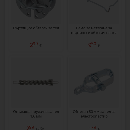
Въртящ се обтегач за тел
Рамо за натягане за
въртящ се обтегач на тел
99
50
2
9
€
€
Опъваща пружина за тел
Обтегач 80 мм за тел за
1,6 мм
електропастир
99
79
2
1
€/бр.
€