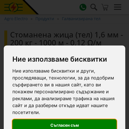
Agro Electro
Продукти
Галванизирана тел
Стоманена жица (тел) 1,6 мм -
200 кг - 1000 м - 0,12 Ω/м
Ние използваме бисквитки
Топ фаворит
Ние използваме бисквитки и други,
проследяващи, технологии, за да подобрим
сърфирането ви в нашия сайт, като ви
покажем персонализирано съдържание и
реклами, да анализираме трафика на нашия
сайт и да разберем откъде идват нашите
посетители.
Съгласен съм