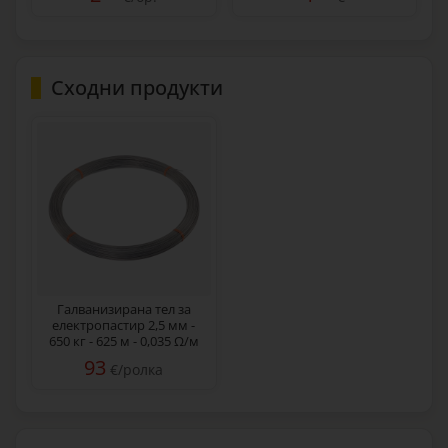
Сходни продукти
Галванизирана тел за
електропастир 2,5 мм -
650 кг - 625 м - 0,035 Ω/м
93
€/ролка