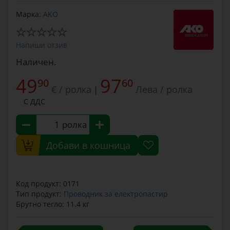
Марка:
AKO
Напиши отзив
Наличен.
49
97
90
60
€ / ролка
Лева / ролка
|
С ДДС
ролка
Добави в кошница
Код продукт: 0171
Тип продукт:
Проводник за електропастир
Брутно тегло: 11.4 кг