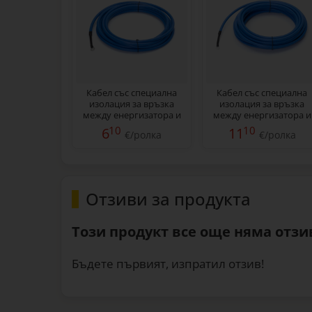
Кабел със специална
Кабел със специална
изолация за връзка
изолация за връзка
между енергизатора и
между енергизатора и
оградата, 5 м
оградата, 10 м
10
10
6
11
€/ролка
€/ролка
Отзиви за продукта
Този продукт все още няма отзив
Бъдете първият, изпратил отзив!