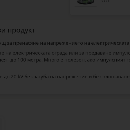
0176
зи продукт
ящ за пренасяне на напрежението на електрическата 
е на електрическата ограда или за предаване импулси
ея - до 100 метра. Много е полезен, ако импулсният 
 до 20 kV без загуба на напрежение и без влошаване 