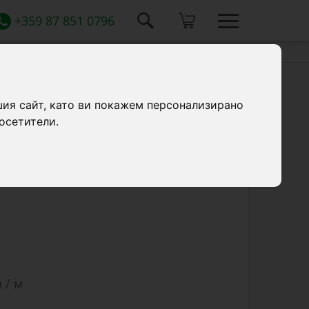
+359 87 851 0796
шия сайт, като ви покажем персонализирано
осетители.
л, подходящ за пренасяне на високото
ческата ограда. Продава се на метър.
 / м