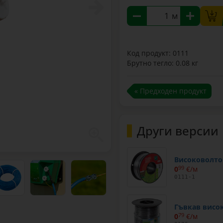
м
Код продукт: 0111
Брутно тегло: 0.08 кг
« Предходен продукт
Други версии
Високоволто
0
99
€/м
0111-1
Гъвкав висо
0
79
€/м