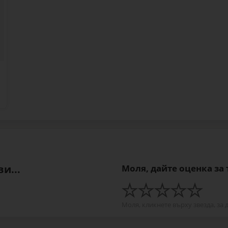
и...
Моля, дайте оценка за
Моля, кликнете върху звезда, за 