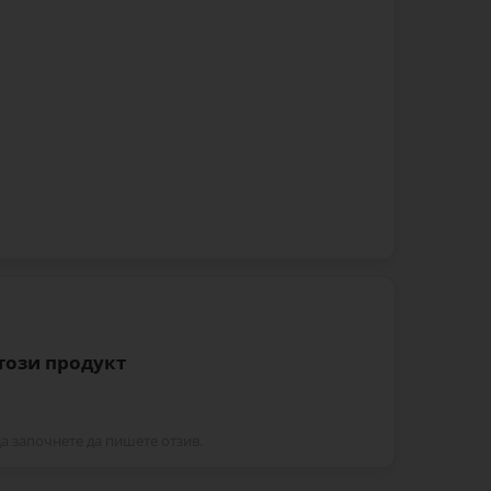
 този продукт
да започнете да пишете отзив.