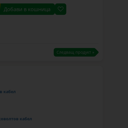
Добави в кошница
Следващ продукт »
в кабел
коволтов кабел