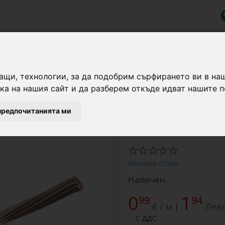
ащи, технологии, за да подобрим сърфирането ви в на
а на нашия сайт и да разберем откъде идват нашите п
Отлично изолиран кабе
предпочитанията ми
напрежение на електри
Напиши отзив
Наличен.
0
1
99
94
€ / м
Лева
|
С ДДС