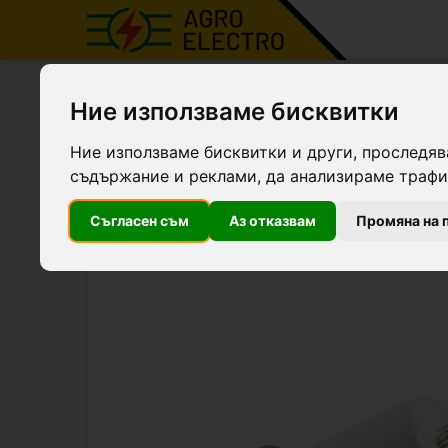
Agro Electro
Продукти
Кабели
Ние използваме бисквитки
Високоволтов кабел - син
Ние използваме бисквитки и други, проследяв
съдържание и реклами, да анализираме трафик
Топ фаворит
Съгласен съм
Аз отказвам
Промяна на 