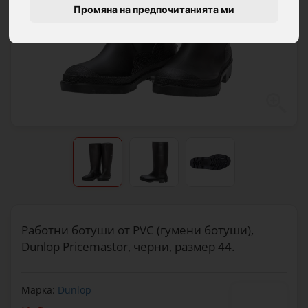
Промяна на предпочитанията ми
Работни ботуши от PVC (гумени ботуши),
Dunlop Pricemastor, черни, размер 44.
Марка:
Dunlop