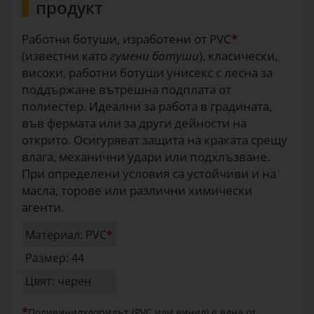
продукт
Работни ботуши, изработени от PVC
*
(известни като
гумени ботуши
), класически,
високи, работни ботуши унисекс с лесна за
поддържане вътрешна подплата от
полиестер. Идеални за работа в градината,
във фермата или за други дейности на
открито. Осигуряват защита на краката срещу
влага, механични удари или подхлъзване.
При определени условия са устойчиви и на
масла, торове или различни химически
агенти.
Материал: PVC
*
Размер: 44
Цвят: черен
*
Поливинилхлоридът (PVC или винил) е една от