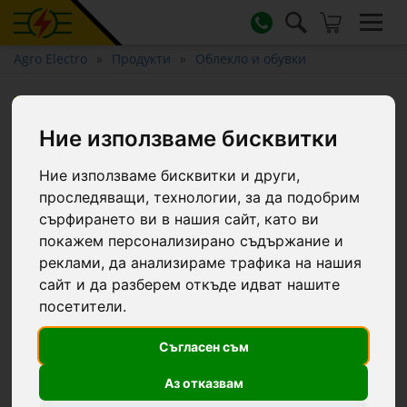
Agro Electro
Продукти
Облекло и обувки
Гумени ботуши (от PVC),
Dunlop Pricemastor, черни,
Ние използваме бисквитки
размер 44 :: 44
Ние използваме бисквитки и други,
проследяващи, технологии, за да подобрим
сърфирането ви в нашия сайт, като ви
покажем персонализирано съдържание и
реклами, да анализираме трафика на нашия
сайт и да разберем откъде идват нашите
посетители.
Съгласен съм
Аз отказвам