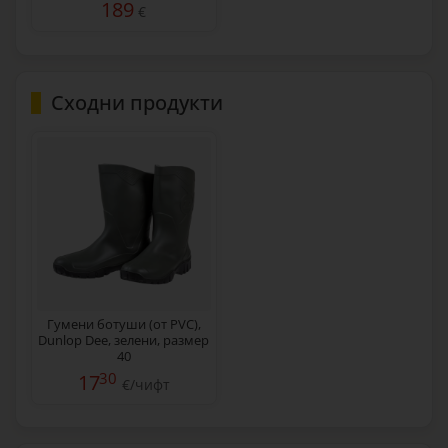
189
€
Сходни продукти
Гумени ботуши (от PVC),
Dunlop Dee, зелени, размер
40
30
17
€/чифт