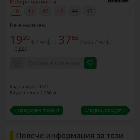
Избери варианта
40
41
42
43
44
45
Не е наличен.
19
37
20
55
€ / чифт
Лева / чифт
|
С ДДС
Добави в кошница
Код продукт: 0777
Брутно тегло: 2.256 кг
« Предходен продукт
Следващ продукт »
Повече информация за този