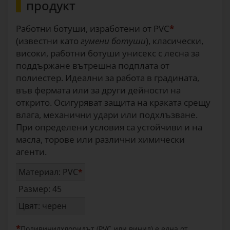
продукт
Работни ботуши, изработени от PVC
*
(известни като
гумени ботуши
), класически,
високи, работни ботуши унисекс с лесна за
поддържане вътрешна подплата от
полиестер. Идеални за работа в градината,
във фермата или за други дейности на
открито. Осигуряват защита на краката срещу
влага, механични удари или подхлъзване.
При определени условия са устойчиви и на
масла, торове или различни химически
агенти.
Материал: PVC
*
Размер: 45
Цвят: черен
*
Поливинилхлоридът (PVC или винил) е една от