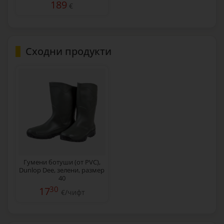
189
€
Сходни продукти
Гумени ботуши (от PVC),
Dunlop Dee, зелени, размер
40
30
17
€/чифт