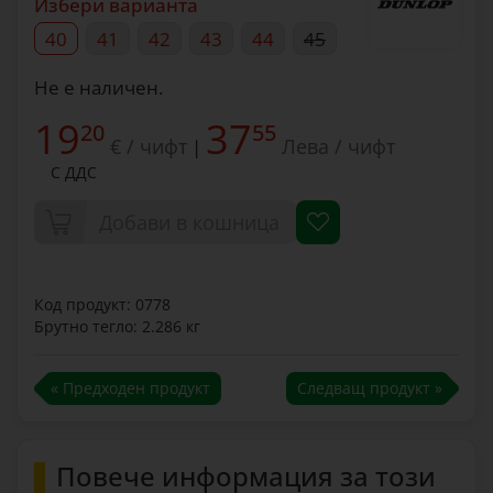
Избери варианта
40
41
42
43
44
45
Не е наличен.
19
37
20
55
€ / чифт
Лева / чифт
|
С ДДС
Добави в кошница
Код продукт: 0778
Брутно тегло: 2.286 кг
« Предходен продукт
Следващ продукт »
Повече информация за този