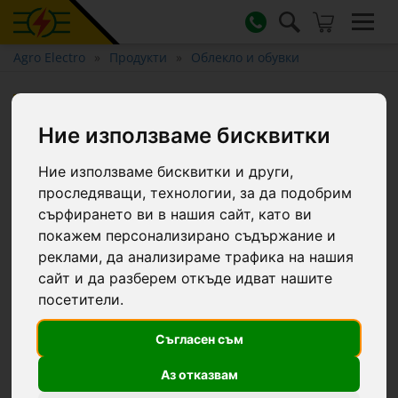
Agro Electro
Продукти
Облекло и обувки
Гумени ботуши (от PVC),
Dunlop Pricemastor, черни,
Ние използваме бисквитки
размер 45 :: 45
Ние използваме бисквитки и други,
проследяващи, технологии, за да подобрим
сърфирането ви в нашия сайт, като ви
покажем персонализирано съдържание и
реклами, да анализираме трафика на нашия
сайт и да разберем откъде идват нашите
посетители.
Съгласен съм
Аз отказвам