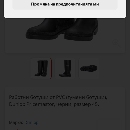
Промяна на предпочитанията ми
Работни ботуши от PVC (гумени ботуши),
Dunlop Pricemastor, черни, размер 45.
Марка:
Dunlop