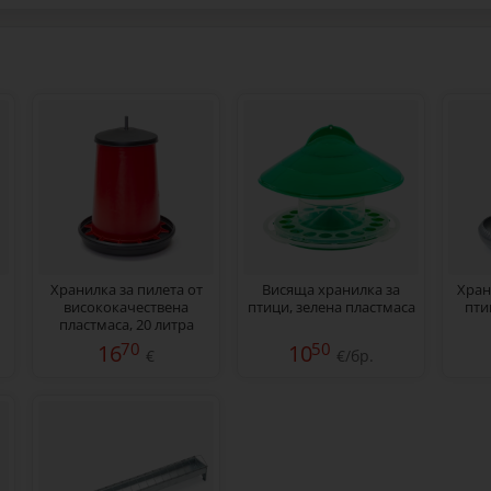
Хранилка за пилета от
Висяща хранилка за
Хран
висококачествена
птици, зелена пластмаса
пти
пластмаса, 20 литра
70
50
16
10
€
€/бр.