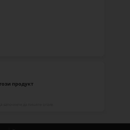
 този продукт
да започнете да пишете отзив.