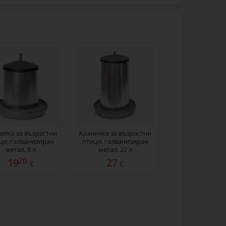
илка за възрастни
Хранилка за възрастни
ци, галванизиран
птици, галванизиран
метал, 8 л
метал, 22 л
20
19
27
€
€