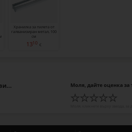
Хранилка за пилета от
галванизиран метал, 100
м
см
10
13
€
и...
Моля, дайте оценка за
Моля, кликнете върху звезда, за 