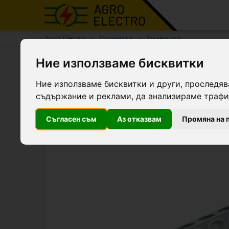
Agro Electro
Продукти
Хранилки
Ние използваме бисквитки
Хранилка за пилета, галв
Ние използваме бисквитки и други, проследяв
съдържание и реклами, да анализираме трафик
Съгласен съм
Аз отказвам
Промяна на 