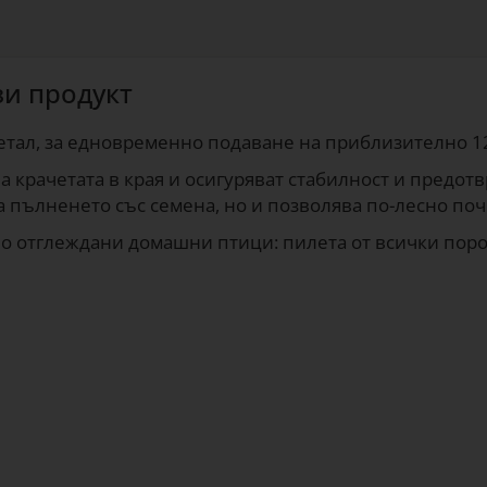
зи продукт
етал, за едновременно подаване на приблизително 1
 а крачетата в края и осигуряват стабилност и предот
а пълненето със семена, но и позволява по-лесно поч
о отглеждани домашни птици: пилета от всички пород