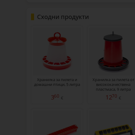
Сходни продукти
Хранилка за пилета и
Хранилка за пилета от
домашни птици, 5 литра
висококачествена
пластмаса, 9 литра
60
70
3
12
€
€