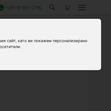
+359 87 851 0796
шия сайт, като ви покажем персонализирано
осетители.
ран метал с 24 отвора за кокошки и
а: 50 см, вместимост 0,7 литра.