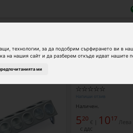
анизиран метал, 24 отвора, 50 см
ащи, технологии, за да подобрим сърфирането ви в на
а на нашия сайт и да разберем откъде идват нашите п
Хранилка от галванизи
домашни птици. Дължин
предпочитанията ми
Напиши отзив
Наличен.
5
10
20
17
€
Лева
|
С ДДС