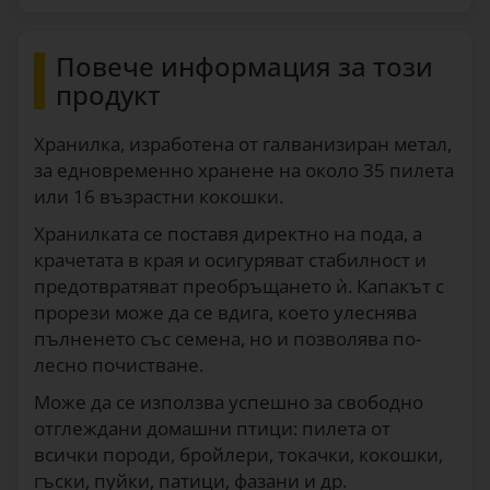
Повече информация за този
продукт
Хранилка, изработена от галванизиран метал,
за едновременно хранене на около 35 пилета
или 16 възрастни кокошки.
Хранилката се поставя директно на пода, а
крачетата в края и осигуряват стабилност и
предотвратяват преобръщането ѝ. Капакът с
прорези може да се вдига, което улеснява
пълненето със семена, но и позволява по-
лесно почистване.
Може да се използва успешно за свободно
отглеждани домашни птици: пилета от
всички породи, бройлери, токачки, кокошки,
гъски, пуйки, патици, фазани и др.