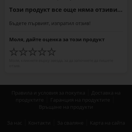
Този продукт все още няма отзиви...
Бъдете първият, изпратил отзив!
Моля, дайте оценка за този продукт
Моля, кликнете върху звезда, за да започнете да пишете
отзив.
Правила и условия за покупка
Доставка на
продуктите
Гаранция на продуктите
Връщане на продукти
За нас
Контакти
За сваляне
Карта на сайта