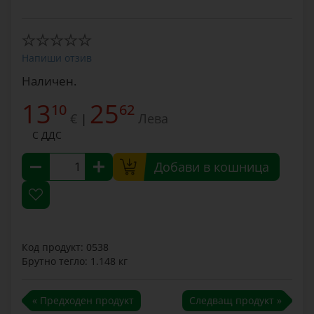
Напиши отзив
Наличен.
13
25
10
62
€
Лева
|
С ДДС
Добави в кошница
Код продукт: 0538
Брутно тегло: 1.148 кг
« Предходен продукт
Следващ продукт »