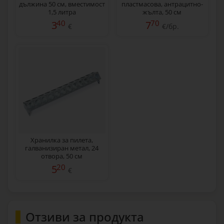
дължина 50 см, вместимост
пластмасова, антрацитно-
1,5 литра
жълта, 50 см
40
70
3
7
€
€/бр.
Хранилка за пилета,
галванизиран метал, 24
отвора, 50 см
20
5
€
Отзиви за продукта