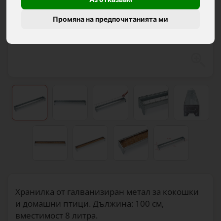
Промяна на предпочитанията ми
Хранилка от галванизиран метал за кокошки
и домашни птици. Дължина: 100 см,
вместимост 8 литра.