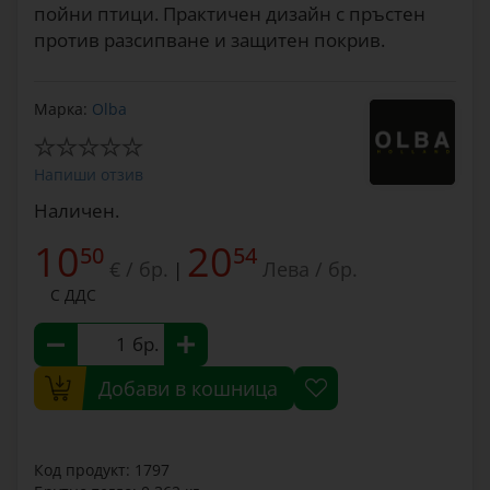
пойни птици. Практичен дизайн с пръстен
против разсипване и защитен покрив.
Марка:
Olba
Напиши отзив
Наличен.
10
20
50
54
€ / бр.
Лева / бр.
|
С ДДС
бр.
Добави в кошница
Код продукт: 1797