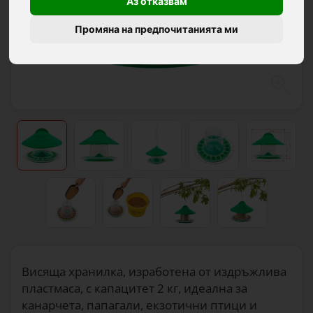
Аз отказвам
Промяна на предпочитанията ми
Висяща хранилка, изработена от издръжлива
пластмаса, с капацитет 2 кг, идеална за
канарчета, папагали, екзотични птици и