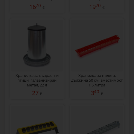
70
20
16
19
€
€
Хранилка за възрастни
Хранилка за пилета,
птици, галванизиран
дължина 50 см, вместимост
метал, 22 л
1,5 литра
40
27
3
€
€