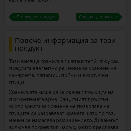
Брутно тегло: 0.362 кг
« Предходен продукт
Следващ продукт »
Повече информация за този
продукт
Тази висяща хранилка с капацитет 2 кг фураж
предлага елегантно решение за хранене на
канарчета, папагали, пойни и екзотични
птици.
Хранилката може да се окачи с помощта на
прикрепената връв. Защитният пръстен
около зоната за хранене не позволява на
птиците да разравяват храната, като по този
начин се намалява разхищението. Дизайнът
включва покрив тип чадър, който предпазва