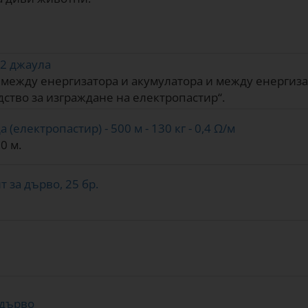
,2 джаула
ежду енергизатора и акумулатора и между енергизат
дство за изграждане на електропастир“.
(електропастир) - 500 м - 130 кг - 0,4 Ω/м
0 м.
 за дърво, 25 бр.
 дърво