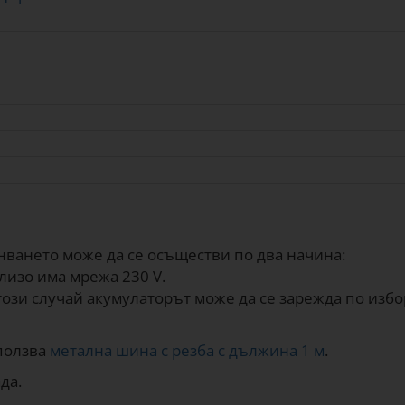
нването може да се осъществи по два начина:
лизо има мрежа 230 V.
 този случай акумулаторът може да се зарежда по изб
зползва
метална шина с резба с дължина 1 м
.
да.