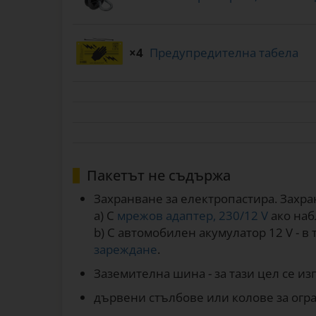
×4
Предупредителна табела
Пакетът не съдържа
Захранване за електропастира. Захра
a) С
мрежов адаптер, 230/12 V
ако наб
b) С автомобилен акумулатор 12 V - в
зареждане
.
Заземителна шина - за тази цел се и
дървени стълбове или колове за огра