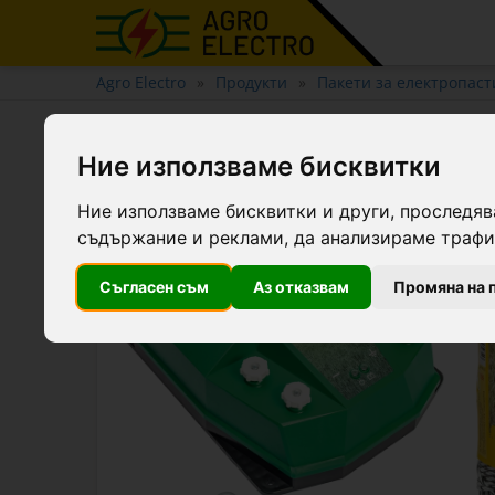
Agro Electro
Продукти
Пакети за електропаст
Базов пакет за електропас
Ние използваме бисквитки
Ние използваме бисквитки и други, проследяв
-5.4 €
съдържание и реклами, да анализираме трафик
Съгласен съм
Аз отказвам
Промяна на 