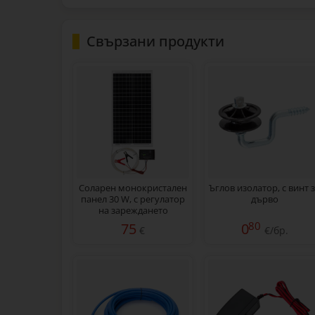
Свързани продукти
Соларен монокристален
Ъглов изолатор, с винт 
панел 30 W, с регулатор
дърво
на зареждането
80
75
0
€
€/бр.