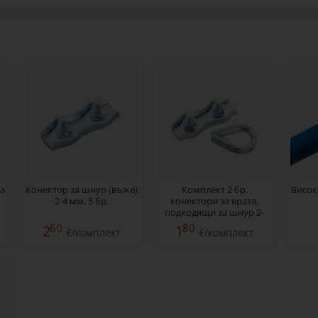
за
Конектор за шнур (въже)
Комплект 2 бр.
Висок
2-4 мм, 5 бр.
конектори за врата,
подходящи за шнур 2-
4 мм
60
80
2
1
€/комплект
€/комплект