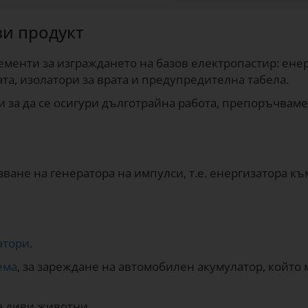
зи продукт
енти за изграждането на базов електропастир: енерг
та, изолатори за врата и предупредителна табела.
 и за да се осигури дълготрайна работа, препоръчвам
зване на генератора на импулси, т.е. енергизатора към
атори
.
ема
, за зареждане на автомобилен акумулатор, който 
а диви животни.