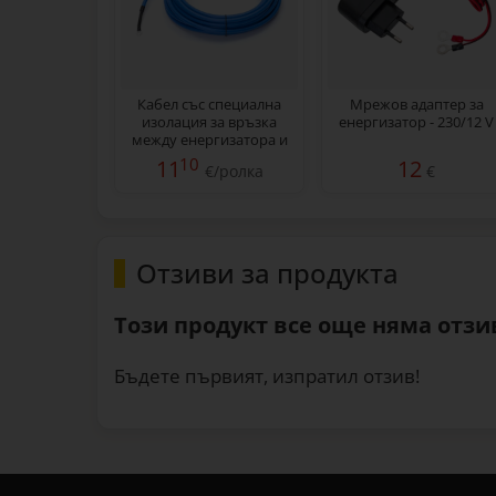
Кабел със специална
Мрежов адаптер за
изолация за връзка
енергизатор - 230/12 V
между енергизатора и
оградата, 10 м
10
11
12
€/ролка
€
Отзиви за продукта
Този продукт все още няма отзив
Бъдете първият, изпратил отзив!