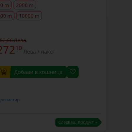
00 m
2000 m
000 m
10000 m
282,66 Лева
.
272
10
Лева / пакет
Добави в кошница
тропастир
Следващ продукт »