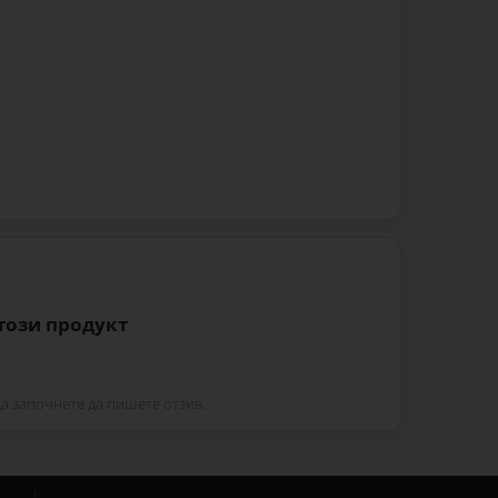
 този продукт
да започнете да пишете отзив.