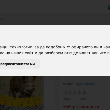
ир
тир 500 м, 3,2 джаула, за диви жив
ащи, технологии, за да подобрим сърфирането ви в на
Базов пакет за електр
а на нашия сайт и да разберем откъде идват нашите п
енергизатор с мощност 
пръстеновидни изолато
предпочитанията ми
врата.
Марка:
Agro Electro
Напиши отзив
Избери варианта