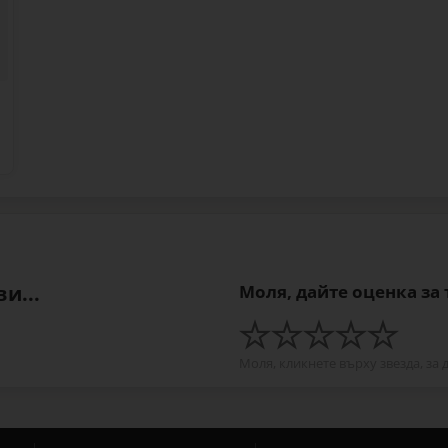
и...
Моля, дайте оценка за
Моля, кликнете върху звезда, за 