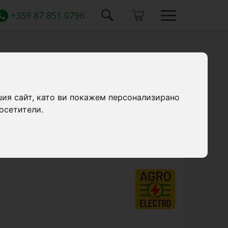
+359 87 851 0796
отни :: 500 m
шия сайт, като ви покажем персонализирано
опастир за диви животни. Пакета включва
осетители.
от 3,2 джаула, шнур 500 м,
ри, дръжка за врата и изолатори за