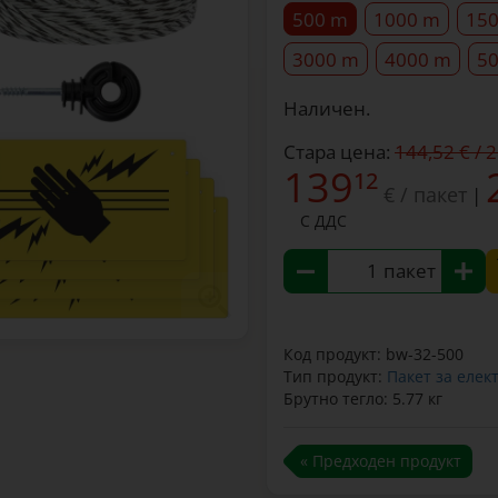
500 m
1000 m
15
3000 m
4000 m
5
Наличен.
Стара цена:
144,52 € / 
139
12
€ / пакет
|
С ДДС
пакет
Код продукт: bw-32-500
Тип продукт:
Пакет за елек
Брутно тегло: 5.77 кг
« Предходен продукт