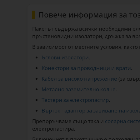
Повече информация за то
Пакетът съдържа всички необходими елем
пръстеновидни изолатори, дръжка за вра
В зависимост от местните условия, както
Ъглови изолатори
.
Конектори за проводници и врати
.
Кабел за високо напрежение
(за свър
Метално заземително колче
.
Тестери за електропастир
.
Върток - адаптор за завиване на изол
Препоръчваме също така и
соларна сист
електропастира.
Включеният в пакета шнур е подходящ з