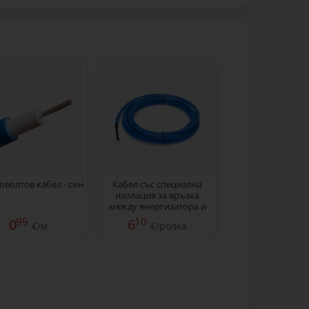
оволтов кабел - син
Кабел със специална
изолация за връзка
между енергизатора и
оградата, 5 м
99
10
0
6
€/м
€/ролка