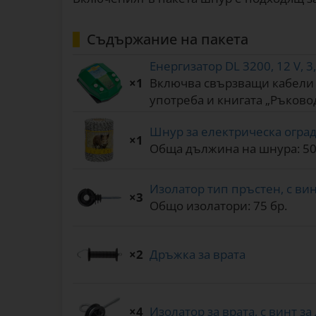
Съдържание на пакета
Енергизатор DL 3200, 12 V, 3
×1
Включва свързващи кабели м
употреба и книгата „Ръково
Шнур за електрическа ограда 
×1
Обща дължина на шнура: 50
Изолатор тип пръстен, с винт
×3
Общо изолатори: 75 бр.
×2
Дръжка за врата
×4
Изолатор за врата, с винт за