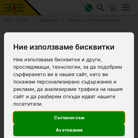
Agro Electro
Продукти
Пакети за електропастир
Пакет за електропастир
(електрическа ограда) за
Ние използваме бисквитки
кучета
Ние използваме бисквитки и други,
проследяващи, технологии, за да подобрим
сърфирането ви в нашия сайт, като ви
-4.7 €
покажем персонализирано съдържание и
реклами, да анализираме трафика на нашия
сайт и да разберем откъде идват нашите
посетители.
Съгласен съм
Аз отказвам