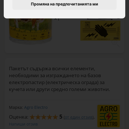
Промяна на предпочитанията ми
Пакетът съдържа всички елементи,
необходими за изграждането на базов
електропастир (електрическа ограда) за
кучета или други средно големи животни.
Марка:
Agro Electro
5
Оценка:
.
(
от един отзив
)
Напиши отзив