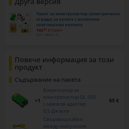
Друга версия
Пакет за електропастир (електрическа
ограда) за кучета с включени
пластмасови колчета
143
38
€/пакет
kit-canis-b
Повече информация за този
продукт
Съдържание на пакета
Енергизатор за
електропастир DL 500
×1
65 €
с мрежов адаптер
0,5 Джаула
Свързващ кабел
между импулсния