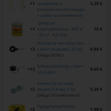
×1
генератор и
3,20 €
електрическата ограда
+ кабел за заземяване
Шнур за
×1
електропастир - 400 м
16 €
- 65 кг - 4,8 Ω/м
Изолатор тип пръстен,
×2
с винт за дърво, 25 бр.
6,80 €
(общо 50 бр.)
Ъглов изолатор, с винт
×12
9,60 €
за дърво
Конектор за шнур
×2
(въже) 2-4 мм, 5 бр.
5,20 €
(общо 10 комплекта)
Предупредителна
×2
1,98 €