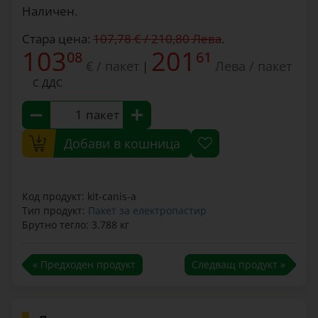
Наличен.
Стара цена:
107,78 € / 210,80 Лева
.
103
201
08
61
€ / пакет
Лева / пакет
|
С ДДС
пакет
Добави в кошница
Код продукт: kit-canis-a
Тип продукт:
Пакет за електропастир
Брутно тегло: 3.788 кг
« Предходен продукт
Следващ продукт »