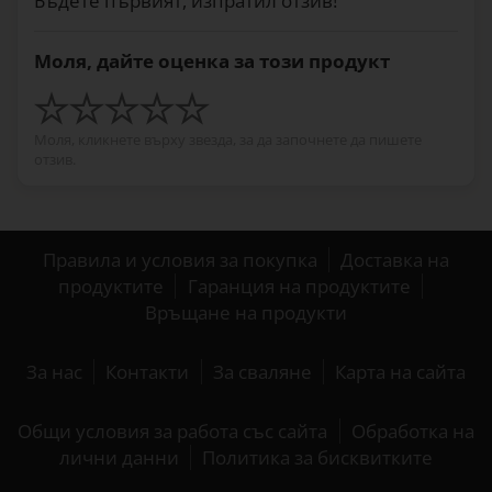
Бъдете първият, изпратил отзив!
Моля, дайте оценка за този продукт
Моля, кликнете върху звезда, за да започнете да пишете
отзив.
Правила и условия за покупка
Доставка на
продуктите
Гаранция на продуктите
Връщане на продукти
За нас
Контакти
За сваляне
Карта на сайта
Общи условия за работа със сайта
Обработка на
лични данни
Политика за бисквитките