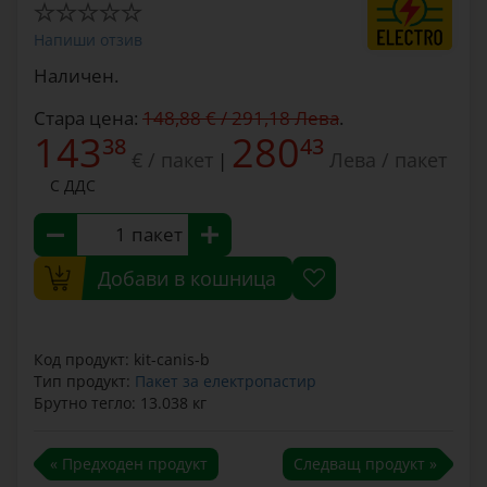
Напиши отзив
Наличен.
Стара цена:
148,88 € / 291,18 Лева
.
143
280
38
43
€ / пакет
Лева / пакет
|
С ДДС
пакет
Добави в кошница
Код продукт: kit-canis-b
Тип продукт:
Пакет за електропастир
Брутно тегло: 13.038 кг
« Предходен продукт
Следващ продукт »