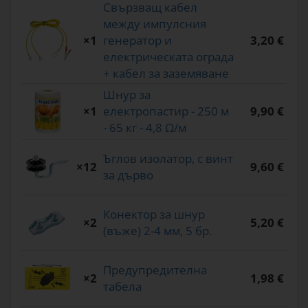
Свързващ кабел
между импулсния
×1
генератор и
3,20 €
електрическата ограда
+ кабел за заземяване
Шнур за
×1
електропастир - 250 м
9,90 €
- 65 кг - 4,8 Ω/м
Ъглов изолатор, с винт
×12
9,60 €
за дърво
Конектор за шнур
×2
5,20 €
(въже) 2-4 мм, 5 бр.
Предупредителна
×2
1,98 €
табела