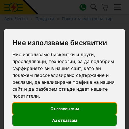
Agro Electro
Продукти
Пакети за електропастир
Пакет за електропастир
(електрическа ограда) за
Ние използваме бисквитки
кучета с включени
Ние използваме бисквитки и други,
пластмасови колчета
проследяващи, технологии, за да подобрим
сърфирането ви в нашия сайт, като ви
покажем персонализирано съдържание и
-5.5 €
реклами, да анализираме трафика на нашия
сайт и да разберем откъде идват нашите
посетители.
Съгласен съм
Аз отказвам