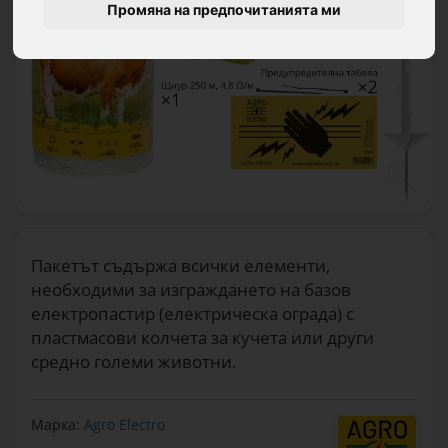
Промяна на предпочитанията ми
Пакетът съдържа всички елементи,
необходими за изграждането на базов
електропастир (електрическа ограда) с
пластмасови колчета за кучета или други
средно големи животни.
Марка:
Agro Electro