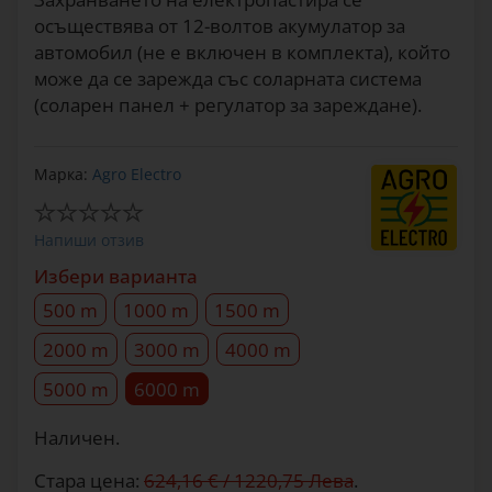
осъществява от 12-волтов акумулатор за
автомобил (не е включен в комплекта), който
може да се зарежда със соларната система
(соларен панел + регулатор за зареждане).
Марка:
Agro Electro
Напиши отзив
Избери варианта
500 m
1000 m
1500 m
2000 m
3000 m
4000 m
5000 m
6000 m
Наличен.
Стара цена:
624,16 € / 1220,75 Лева
.