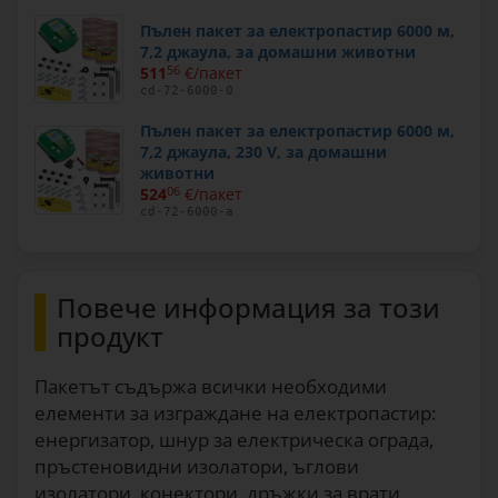
Пълен пакет за електропастир 6000 м,
7,2 джаула, за домашни животни
511
56
€/пакет
cd-72-6000-0
Пълен пакет за електропастир 6000 м,
7,2 джаула, 230 V, за домашни
животни
524
06
€/пакет
cd-72-6000-a
Повече информация за този
продукт
Пакетът съдържа всички необходими
елементи за изграждане на електропастир:
енергизатор, шнур за електрическа ограда,
пръстеновидни изолатори, ъглови
изолатори, конектори, дръжки за врати,