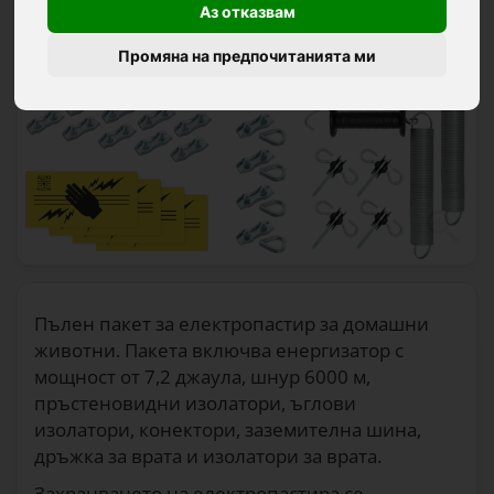
Аз отказвам
Промяна на предпочитанията ми
Пълен пакет за електропастир за домашни
животни. Пакета включва енергизатор с
мощност от 7,2 джаула, шнур 6000 м,
пръстеновидни изолатори, ъглови
изолатори, конектори, заземителна шина,
дръжка за врата и изолатори за врата.
Захранването на електропастира се