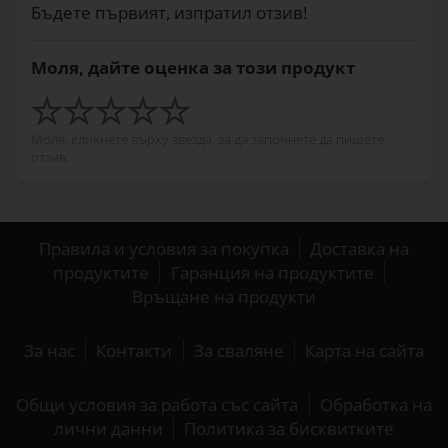
Бъдете първият, изпратил отзив!
Моля, дайте оценка за този продукт
Моля, кликнете върху звезда, за да започнете да пишете
отзив.
Правила и условия за покупка
Доставка на
продуктите
Гаранция на продуктите
Връщане на продукти
За нас
Контакти
За сваляне
Карта на сайта
Общи условия за работа със сайта
Обработка на
лични данни
Политика за бисквитките