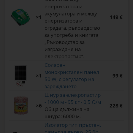
енергизатора и
акумулатора и между
×1
149 €
енергизатора и
оградата, ръководство
за употреба и книгата
„Ръководство за
изграждане на
електропастир“.
Соларен
монокристален панел
×1
99 €
50 W, с регулатор на
зареждането
Шнур за елекропастир
- 1000 м - 95 кг - 0,5 Ω/м
×6
228 €
Обща дължина на
шнура: 6000 м.
Изолатор тип пръстен,
с винт за дърво, 25 бр.