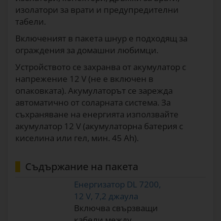
изолатори за врати и предупредителни
табели.
Включеният в пакета шнур е подходящ за
ограждения за домашни любимци.
Устройството се захранва от акумулатор с
напрежение 12 V (не е включен в
опаковката). Акумулаторът се зарежда
автоматично от соларната система. За
съхраняване на енергията използвайте
акумулатор 12 V (акумулаторна батерия с
киселина или гел, мин. 45 Ah).
Съдържание на пакета
Енергизатор DL 7200,
12 V, 7,2 джаула
Включва свързващи
кабели между