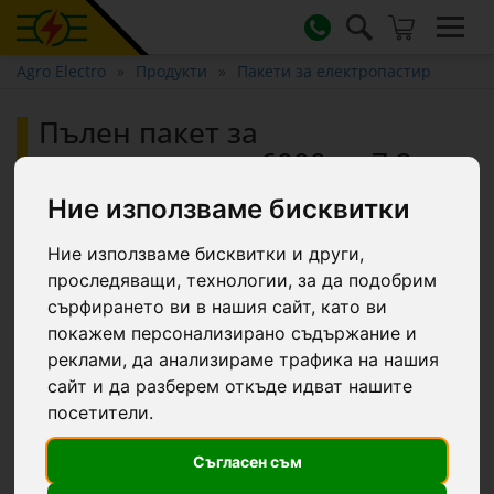
Agro Electro
Продукти
Пакети за електропастир
Пълен пакет за
електропастир 6000 м, 7,2
джаула, със соларна система,
Ние използваме бисквитки
за домашни животни :: 6000
m
Ние използваме бисквитки и други,
проследяващи, технологии, за да подобрим
сърфирането ви в нашия сайт, като ви
покажем персонализирано съдържание и
-13.1 €
реклами, да анализираме трафика на нашия
сайт и да разберем откъде идват нашите
посетители.
Съгласен съм