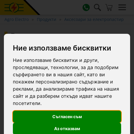
Agro Electro
Продукти
Аксесоари за електропастир
Върток - адаптор за завиване
на изолатори
Ние използваме бисквитки
Ние използваме бисквитки и други,
проследяващи, технологии, за да подобрим
сърфирането ви в нашия сайт, като ви
покажем персонализирано съдържание и
реклами, да анализираме трафика на нашия
сайт и да разберем откъде идват нашите
посетители.
Съгласен съм
Аз отказвам