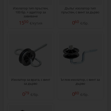
Изолатор тип пръстен,
Дълъг изолатор тип
100 бр. + адаптор за
пръстен, с винт за дърво
завиване
50
60
15
0
€/кутия
€/бр.
Изолатор за врата, с винт
Ъглов изолатор, с винт за
за дърво
дърво
79
80
0
0
€/бр.
€/бр.