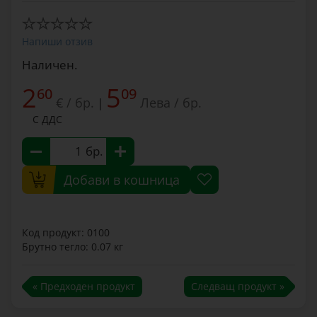
Напиши отзив
Наличен.
2
5
60
09
€ / бр.
Лева / бр.
|
С ДДС
бр.
Добави в кошница
Код продукт: 0100
Брутно тегло: 0.07 кг
« Предходен продукт
Следващ продукт »