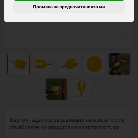
Промяна на предпочитанията ми
Върток - адаптор за завиване на изолатори в
стълбовете на оградата на електропастира.