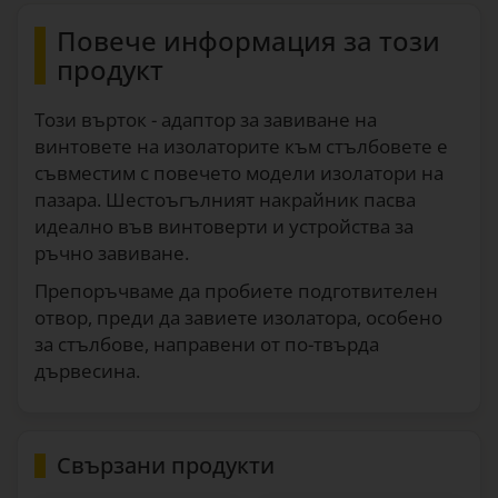
Повече информация за този
продукт
Този върток - адаптор за завиване на
винтовете на изолаторите към стълбовете е
съвместим с повечето модели изолатори на
пазара. Шестоъгълният накрайник пасва
идеално във винтоверти и устройства за
ръчно завиване.
Препоръчваме да пробиете подготвителен
отвор, преди да завиете изолатора, особено
за стълбове, направени от по-твърда
дървесина.
Свързани продукти