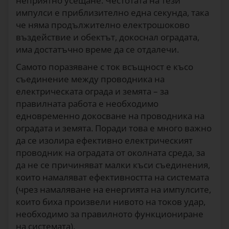
неприятно усещане. Честотата на тези
импулси е приблизително една секунда, така
че няма продължително електрошоково
въздействие и обектът, докоснал оградата,
има достатъчно време да се отдалечи.
Самото поразяване с ток всъщност е късо
съединение между проводника на
електрическата ограда и земята – за
правилната работа е необходимо
едновременно докосване на проводника на
оградата и земята. Поради това е много важно
да се изолира ефективно електрическият
проводник на оградата от околната среда, за
да не се причиняват малки къси съединения,
които намаляват ефективността на системата
(чрез намаляване на енергията на импулсите,
които биха произвели нивото на токов удар,
необходимо за правилното функциониране
на системата).