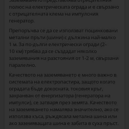
полюс на електрическата ограда и е свързано
с отрицателната клема на импулсния
генератор.
Препоръчва се да се използват поцинковани
метални пръти (шини) с дължина най-малко
1 м. За по-дълги електрически огради (2-
10 км) трябва да се създадат няколко
заземявания на разстояния от 1-2 м, свързани
паралелно.
Качеството на заземяването е много важно в
системата на електропастира, защото когато
оградата бъде докосната, токовия кръг,
захранван от енергизатора (генератора на
импулси), се затваря през земята. Качеството
на заземяването намалява значително, ако се
използва къса, ръждясала метална шина или
ако заземяващата шина е забита в суха пръст.