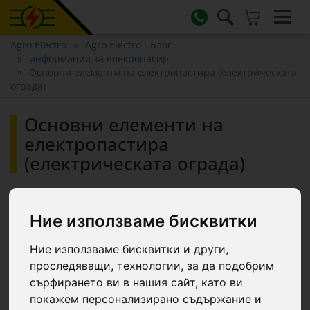
Agro Electro
Agro Electro - Блог
информация за елекропасир
Основни елементи на електропастира (електрическата
ограда)
Основни елементи на
електропастира
(електрическата ограда)
14 юни 2021 г., 19:10
| от
AgroElectro
| в категория
Ние използваме бисквитки
информация за елекропасир
Ние използваме бисквитки и други,
По-долу представяме основните елементи на
проследяващи, технологии, за да подобрим
една електрическа ограда (електропасти),
сърфирането ви в нашия сайт, като ви
както и важните параметри на тези елементи.
покажем персонализирано съдържание и