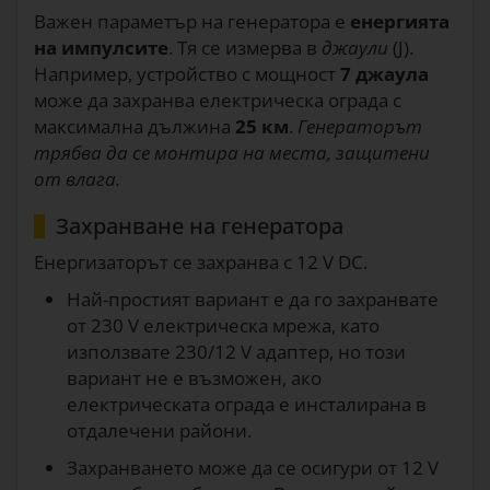
Важен параметър на генератора е
енергията
на импулсите
. Тя се измерва в
джаули
(J).
Например, устройство с мощност
7 джаула
може да захранва електрическа ограда с
максимална дължина
25 км
.
Генераторът
трябва да се монтира на места, защитени
от влага.
Захранване на генератора
Енергизаторът се захранва с 12 V DC.
Най-простият вариант е да го захранвате
от 230 V електрическа мрежа, като
използвате 230/12 V адаптер, но този
вариант не е възможен, ако
електрическата ограда е инсталирана в
отдалечени райони.
Захранването може да се осигури от 12 V