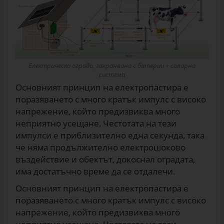
Електрическа ограда, захранвана с батерии + соларна
система
Основният принцип на електропастира е
поразяването с много кратък импулс с високо
напрежение, който предизвиква много
неприятно усещане. Честотата на тези
импулси е приблизително една секунда, така
че няма продължително електрошоково
въздействие и обектът, докоснал оградата,
има достатъчно време да се отдалечи.
Основният принцип на електропастира е
поразяването с много кратък импулс с високо
напрежение, който предизвиква много