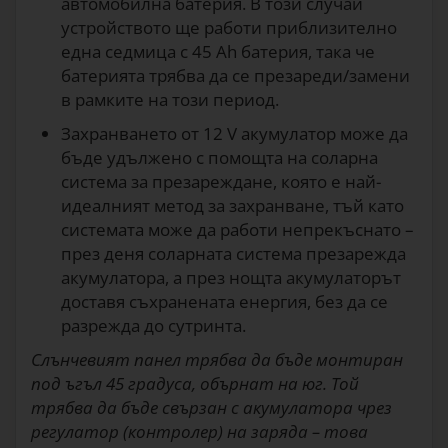
автомобилна батерия. В този случай
устройството ще работи приблизително
една седмица с 45 Ah батерия, така че
батерията трябва да се презареди/замени
в рамките на този период.
Захранването от 12 V акумулатор може да
бъде удължено с помощта на соларна
система за презареждане, която е най-
идеалният метод за захранване, тъй като
системата може да работи непрекъснато –
през деня соларната система презарежда
акумулатора, а през нощта акумулаторът
доставя съхранената енергия, без да се
разрежда до сутринта.
Слънчевият панел трябва да бъде монтиран
под ъгъл 45 градуса, обърнат на юг. Той
трябва да бъде свързан с акумулатора чрез
регулатор (контролер) на заряда – това