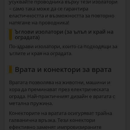
усуквайте проводника върху тези изолатори
– само така може да се гарантира
еластичността и възможността за повторно
натягане на проводника!
Ъглови изолатори (за ълъл и край на
оградата)
По-здрави изолатори, които са подходящи за
ъглите и края на оградата.
Врата и конектори за врата
Вратата позволява на животни, машини и
хора да преминават през електрическата
ограда. Най-практичният дизайн е вратата с
метална пружина.
Конекторите на вратата осигуряват трайна
галванична връзка. Тези конектори
ефективно заменят импровизираните