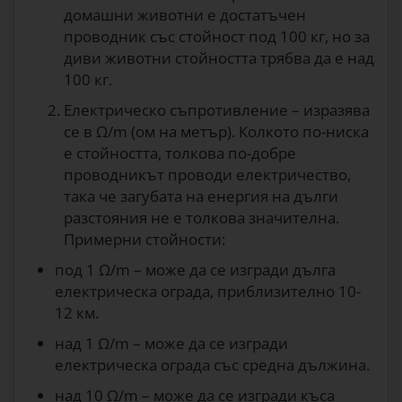
домашни животни е достатъчен
проводник със стойност под 100 кг, но за
диви животни стойността трябва да е над
100 кг.
Електрическо съпротивление – изразява
се в Ω/m (ом на метър). Колкото по-ниска
е стойността, толкова по-добре
проводникът проводи електричество,
така че загубата на енергия на дълги
разстояния не е толкова значителна.
Примерни стойности:
под 1 Ω/m – може да се изгради дълга
електрическа ограда, приблизително 10-
12 км.
над 1 Ω/m – може да се изгради
електрическа ограда със средна дължина.
над 10 Ω/m – може да се изгради къса