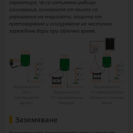
гарантира, че са изпълнени редица
изисквания, основните от които са
управление на енергията, защита от
претоварване и осигуряване на частично
зареждане дори при облачно време.
Захранване от
Захранване от
230 V
Захранване от
12 V автомобилна
електрическа
12 V автомобилна
батерия + слънчев
мрежа
батерия
панел
Заземяване
Заземяването представлява отрицателния