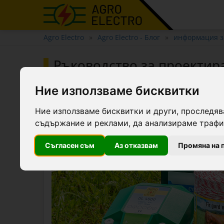
Agro Electro
Agro Electro - Блог
информация з
Ръководство за проектир
Ние използваме бисквитки
12 октомври 2020 г., 11:03
| от
AgroElectro
| в категори
Ние използваме бисквитки и други, проследяв
съдържание и реклами, да анализираме трафик
Съгласен съм
Аз отказвам
Промяна на 