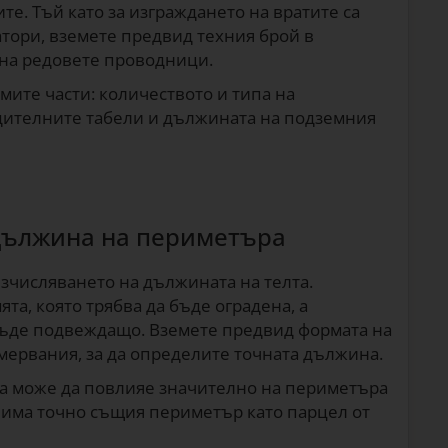
е. Тъй като за изграждането на вратите са
тори, вземете предвид техния брой в
я на редовете проводници.
мите части: количеството и типа на
дителните табели и дължината на подземния
 дължина на периметъра
зчисляването на дължината на телта.
та, която трябва да бъде оградена, а
бъде подвеждащо. Вземете предвид формата на
мервания, за да определите точната дължина.
на може да повлияе значително на периметъра
а има точно същия периметър като парцел от