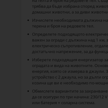
на телта и броя на редовете тел. Съ
трябва да бъде избрана според живот
домашни животни, а за диви животни т
Изчислете необходимата дължина на 
терена и броя на редовете тел.
Определете подходящото електрическ
важен за огради с дължина над 1 км, 
електрическо съпротивление, отдалеч
достатъчно напрежение, за да функц
Изберете подходящия енергизатор за
оградата и вида на животните. Основ
енергия, която се измерва в джаули.
устройство с 2 джаула, но за дълги о
козина ще ви е необходимо по-мощно 
Обмислете вариантите за захранване
да се осигури по три начина: 230/12 
или батерия + соларна система.