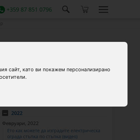
+359 87 851 0796
ир
КАТЕГОРИИ
шия сайт, като ви покажем персонализирано
»
информация за елекропасир
осетители.
ИСТОРИЯ
2022
Февруари, 2022
Ето как можете да изградите електрическа
ограда стъпка по стъпка (видео)