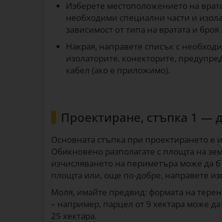
Изберете местоположението на вратит
необходими специални части и изола
зависимост от типа на вратата и бро
Накрая, направете списък с необходи
изолаторите, конекторите, предупре
кабел (ако е приложимо).
Проектиране, стъпка 1 —
Основната стъпка при проектирането е и
Обикновено разполагате с площта на земя
изчисляването на периметъра може да 
площта или, още по-добре, направете из
Моля, имайте предвид: формата на тере
– например, парцел от 9 хектара може д
25 хектара.