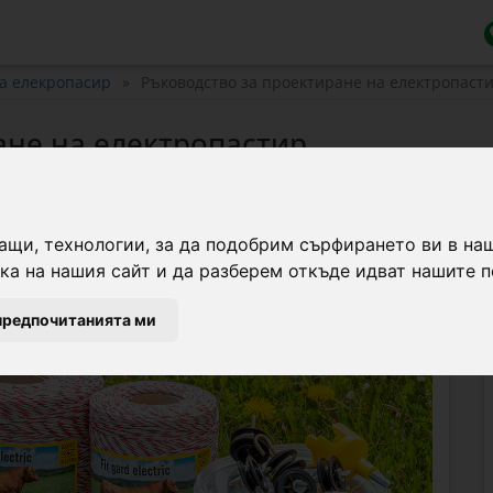
а елекропасир
Ръководство за проектиране на електропаст
ане на електропастир
я
информация за елекропасир
ащи, технологии, за да подобрим сърфирането ви в на
а на нашия сайт и да разберем откъде идват нашите п
предпочитанията ми