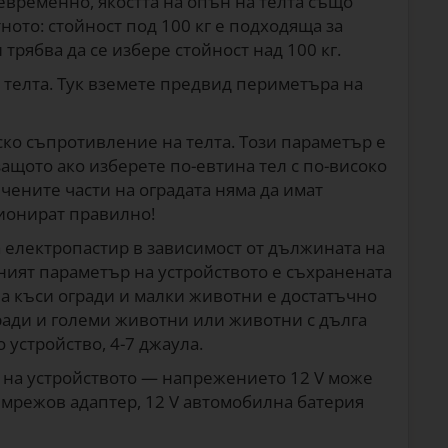
щевременно, якостта на опън на телта също
ното: стойност под 100 кг е подходяща за
рябва да се избере стойност над 100 кг.
телта. Тук вземете предвид периметъра на
о съпротивление на телта. Този параметър е
защото ако изберете по-евтина тел с по-високо
ените части на оградата няма да имат
ионират правилно!
 електропастир в зависимост от дължината на
ният параметър на устройството е съхранената
 За къси огради и малки животни е достатъчно
гради и големи животни или животни с дълга
устройство, 4-7 джаула.
 на устройството — напрежението 12 V може
V мрежов адаптер, 12 V автомобилна батерия