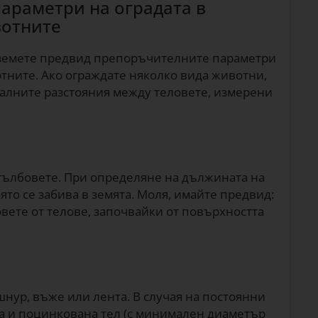
параметри на оградата в
вотните
 вземете предвид препоръчителните параметри
отните. Ако ограждате няколко вида животни,
алните разстояния между теловете, измерени
тълбовете. При определяне на дължината на
ято се забива в земята. Моля, имайте предвид:
вете от телове, започвайки от повърхността
шнур, въже или лента. В случая на постоянни
ва и поцинкована тел (с минимален диаметър