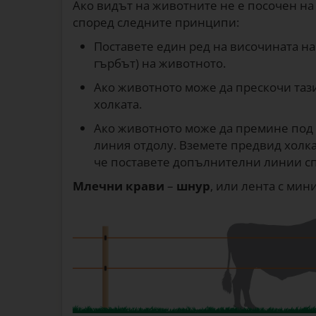
Ако видът на животните не е посочен на
според следните принципи:
Поставете един ред на височината на
гърбът) на животното.
Ако животното може да прескочи тази
холката.
Ако животното може да премине под 
линия отдолу. Вземете предвид холка
че поставете допълнителни линии сп
Млечни крави
–
шнур
, или лента с ми