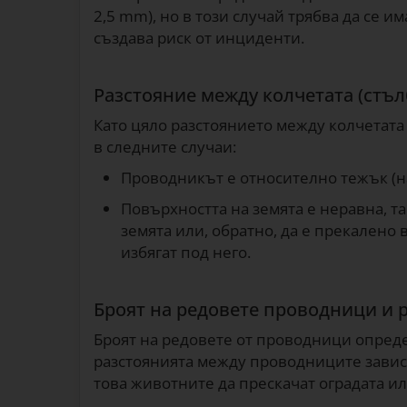
2,5 mm), но в този случай трябва да се и
създава риск от инциденти.
Разстояние между колчетата (стъл
Като цяло разстоянието между колчетата е
в следните случаи:
Проводникът е относително тежък (н
Повърхността на земята е неравна, т
земята или, обратно, да е прекалено 
избягат под него.
Броят на редовете проводници и 
Броят на редовете от проводници опреде
разстоянията между проводниците завися
това животните да прескачат оградата и