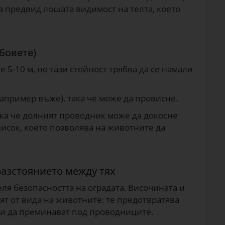
ма предвид лошата видимост на телта, което
бовете)
 5-10 м, но тази стойност трябва да се намали
апример въже), така че може да провисне.
ака че долният проводник може да докосне
висок, което позволява на животните да
разстоянието между тях
ля безопасността на оградата. Височината и
т от вида на животните: те предотвратява
ли да преминават под проводниците.