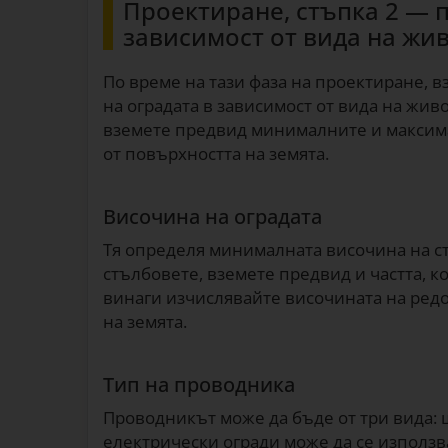
Проектиране, стъпка 2 — 
зависимост от вида на жи
По време на тази фаза на проектиране,
на оградата в зависимост от вида на жив
вземете предвид минималните и максим
от повърхността на земята.
Височина на оградата
Тя определя минималната височина на с
стълбовете, вземете предвид и частта, ко
винаги изчислявайте височината на редо
на земята.
Тип на проводника
Проводникът може да бъде от три вида: 
електрически огради може да се използ